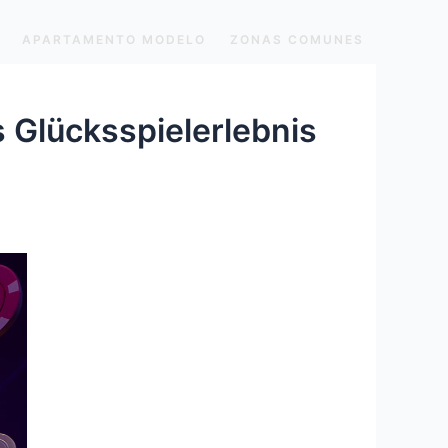
APARTAMENTO MODELO
ZONAS COMUNES
 Glücksspielerlebnis