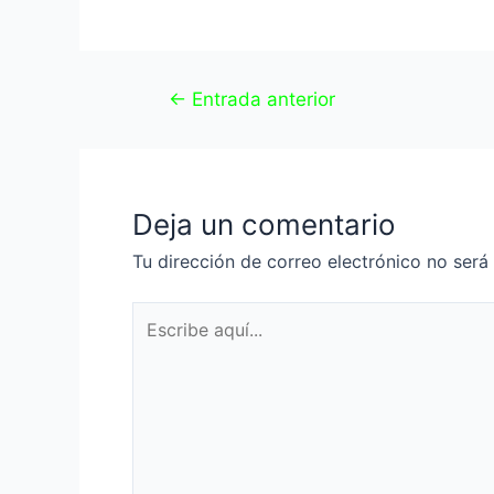
←
Entrada anterior
Deja un comentario
Tu dirección de correo electrónico no será
Escribe
aquí...