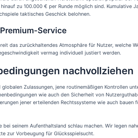
hinauf zu 100.000 € per Runde möglich sind. Kumulative J
chspiele taktisches Geschick belohnen.
 Premium-Service
reit das zurückhaltendes Atmosphäre für Nutzer, welche Wer
egeschwindigkeit vermag individuell justiert werden.
bedingungen nachvollziehen
d globalen Zulassungen, jene routinemäßigen Kontrollen un
ahmenbedingungen wie auch den Sicherheit von Nutzergutha
orderungen jener erteilenden Rechtssysteme wie auch bauen f
age bei seinem Aufenthaltsland schlau machen. Wir legen nah
itte zur Vorbeugung für Glücksspielsucht.