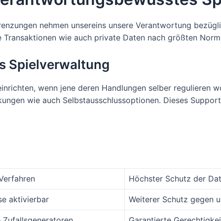
renzungen nehmen unsereins unsere Verantwortung bezüglic
e Transaktionen wie auch private Daten nach größten Norm
 Spielverwaltung
einrichten, wenn jene deren Handlungen selber regulieren w
nkungen wie auch Selbstausschlussoptionen. Dieses Suppor
Verfahren
Höchster Schutz der Dat
e aktivierbar
Weiterer Schutz gegen un
 Zufallsgeneratoren
Garantierte Gerechtigkeit