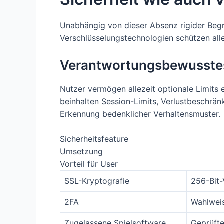
Unabhängig von dieser Absenz rigider Beg
Verschlüsselungstechnologien schützen all
Verantwortungsbewusstes
Nutzer vermögen allezeit optionale Limits 
beinhalten Session-Limits, Verlustbeschrä
Erkennung bedenklicher Verhaltensmuster.
Sicherheitsfeature
Umsetzung
Vorteil für User
SSL-Kryptografie
256-Bit-
2FA
Wahlweis
Zugelassene Spielsoftware
Geprüfte