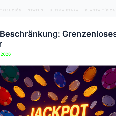
STRIBUCIÓN
STATUS
ÚLTIMA ETAPA
PLANTA TÍPICA
 Beschränkung: Grenzenloses
r
e 2026