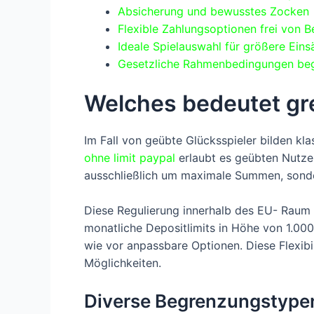
Absicherung und bewusstes Zocken
Flexible Zahlungsoptionen frei von 
Ideale Spielauswahl für größere Eins
Gesetzliche Rahmenbedingungen beg
Welches bedeutet gr
Im Fall von geübte Glücksspieler bilden kl
ohne limit paypal
erlaubt es geübten Nutzer
ausschließlich um maximale Summen, sonder
Diese Regulierung innerhalb des EU- Raum 
monatliche Depositlimits in Höhe von 1.00
wie vor anpassbare Optionen. Diese Flexibi
Möglichkeiten.
Diverse Begrenzungstypen