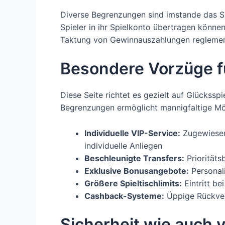
Diverse Begrenzungen sind imstande das S
Spieler in ihr Spielkonto übertragen könne
Taktung von Gewinnauszahlungen reglemen
Besondere Vorzüge f
Diese Seite richtet es gezielt auf Glücks
Begrenzungen ermöglicht mannigfaltige Mö
Individuelle VIP-Service:
Zugewiesen
individuelle Anliegen
Beschleunigte Transfers:
Prioritäts
Exklusive Bonusangebote:
Personali
Größere Spieltischlimits:
Eintritt be
Cashback-Systeme:
Üppige Rückverg
Sicherheit wie auch