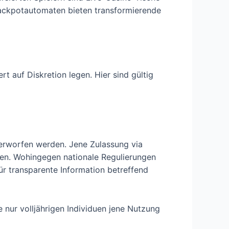
ackpotautomaten bieten transformierende
t auf Diskretion legen. Hier sind gültig
terworfen werden. Jene Zulassung via
ben. Wohingegen nationale Regulierungen
ür transparente Information betreffend
e nur volljährigen Individuen jene Nutzung