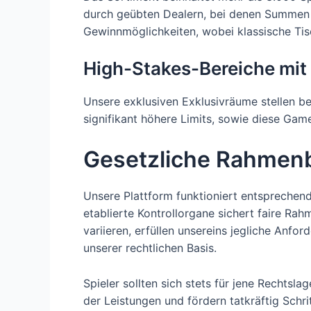
durch geübten Dealern, bei denen Summen 
Gewinnmöglichkeiten, wobei klassische Tis
High-Stakes-Bereiche mit
Unsere exklusiven Exklusivräume stellen be
signifikant höhere Limits, sowie diese Gam
Gesetzliche Rahmen
Unsere Plattform funktioniert entsprechen
etablierte Kontrollorgane sichert faire R
variieren, erfüllen unsereins jegliche Anf
unserer rechtlichen Basis.
Spieler sollten sich stets für jene Rechtsl
der Leistungen und fördern tatkräftig Schr