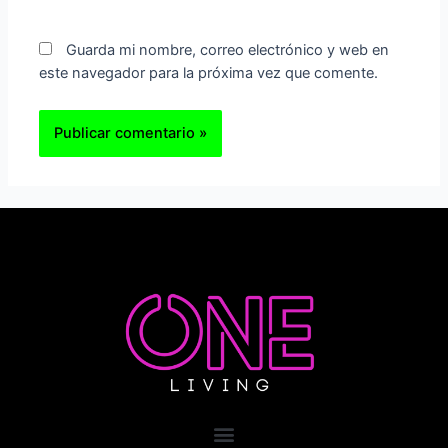
Guarda mi nombre, correo electrónico y web en
este navegador para la próxima vez que comente.
Menu