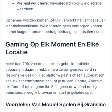
Prepaid vouchers:
Paysafecard voor wie discretie
waardeert
Opnames worden binnen 24 uur verwerkt na verificatie van
identiteitsverificatie. We hanteren geen verborgen kosten
en het laagste opnamebedrag bedraagt slechts tien euro.
Gaming Op Elk Moment En Elke
Locatie
Meer dan 70% van onze spelers gebruikt mobiele
apparaten, daarom hebben we zwaar geïnvesteerd in
responsive design. Het platform past zichzelf automatisch
aan elk schermformaat aan, of je nu een iPhone, Android-
telefoon of tablet gebruikt. Er is géén download nodig –
open simpelweg je browser en start je geliefde spel.
Voordelen Van Mobiel Spelen Bij Gransino