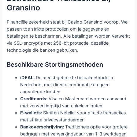
Gransino
Financiële zekerheid staat bij Casino Gransino voorop. We
passen toe strikte protocollen om je gegevens en
betalingen te beschermen. Alle betalingen worden verwerkt
via SSL-encryptie met 256-bit protectie, dezelfde
technologie die banken gebruiken.
Beschikbare Stortingsmethoden
iDEAL:
De meest gebruikte betaalmethode in
Nederland, met directe confirmatie en geen
aanvullende kosten
Creditcards:
Visa en Mastercard worden aanvaard
met verwerkingstijd van enkele minuten
E-wallets:
Skrill en Neteller voor directe transacties
met strikte privacystandaarden
Bankoverschrijving:
Traditionele optie voor grotere
bedragen met verwerkingsduur van 1-3 werkdagen