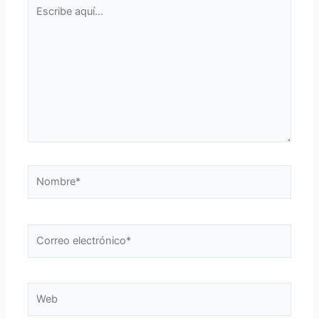
Escribe
aquí...
Nombre*
Correo
electrónico*
Web