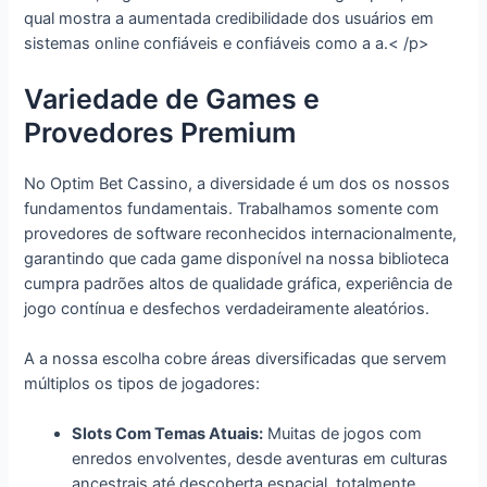
qual mostra a aumentada credibilidade dos usuários em
sistemas online confiáveis e confiáveis como a a.< /p>
Variedade de Games e
Provedores Premium
No Optim Bet Cassino, a diversidade é um dos os nossos
fundamentos fundamentais. Trabalhamos somente com
provedores de software reconhecidos internacionalmente,
garantindo que cada game disponível na nossa biblioteca
cumpra padrões altos de qualidade gráfica, experiência de
jogo contínua e desfechos verdadeiramente aleatórios.
A a nossa escolha cobre áreas diversificadas que servem
múltiplos os tipos de jogadores:
Slots Com Temas Atuais:
Muitas de jogos com
enredos envolventes, desde aventuras em culturas
ancestrais até descoberta espacial, totalmente