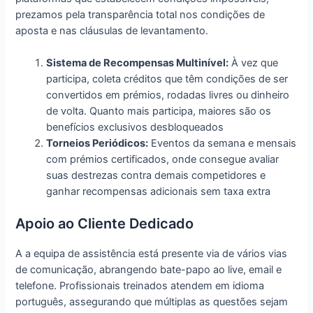
prezamos pela transparência total nos condições de
aposta e nas cláusulas de levantamento.
Sistema de Recompensas Multinível:
À vez que
participa, coleta créditos que têm condições de ser
convertidos em prémios, rodadas livres ou dinheiro
de volta. Quanto mais participa, maiores são os
benefícios exclusivos desbloqueados
Torneios Periódicos:
Eventos da semana e mensais
com prémios certificados, onde consegue avaliar
suas destrezas contra demais competidores e
ganhar recompensas adicionais sem taxa extra
Apoio ao Cliente Dedicado
A a equipa de assistência está presente via de vários vias
de comunicação, abrangendo bate-papo ao live, email e
telefone. Profissionais treinados atendem em idioma
português, assegurando que múltiplas as questões sejam