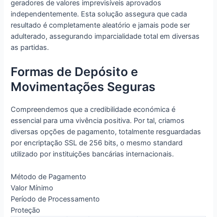
geradores de valores imprevisíveis aprovados
independentemente. Esta solução assegura que cada
resultado é completamente aleatório e jamais pode ser
adulterado, assegurando imparcialidade total em diversas
as partidas.
Formas de Depósito e
Movimentações Seguras
Compreendemos que a credibilidade económica é
essencial para uma vivência positiva. Por tal, criamos
diversas opções de pagamento, totalmente resguardadas
por encriptação SSL de 256 bits, o mesmo standard
utilizado por instituições bancárias internacionais.
Método de Pagamento
Valor Mínimo
Período de Processamento
Proteção