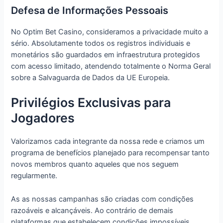
Defesa de Informações Pessoais
No Optim Bet Casino, consideramos a privacidade muito a
sério. Absolutamente todos os registros individuais e
monetários são guardados em infraestrutura protegidos
com acesso limitado, atendendo totalmente o Norma Geral
sobre a Salvaguarda de Dados da UE Europeia.
Privilégios Exclusivas para
Jogadores
Valorizamos cada integrante da nossa rede e criamos um
programa de benefícios planejado para recompensar tanto
novos membros quanto aqueles que nos seguem
regularmente.
As as nossas campanhas são criadas com condições
razoáveis e alcançáveis. Ao contrário de demais
plataformas que estabelecem condições impossíveis,