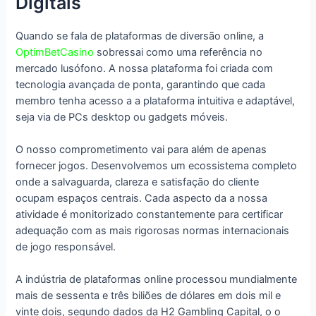
Digitais
Quando se fala de plataformas de diversão online, a
OptimBetCasino
sobressai como uma referência no
mercado lusófono. A nossa plataforma foi criada com
tecnologia avançada de ponta, garantindo que cada
membro tenha acesso a a plataforma intuitiva e adaptável,
seja via de PCs desktop ou gadgets móveis.
O nosso comprometimento vai para além de apenas
fornecer jogos. Desenvolvemos um ecossistema completo
onde a salvaguarda, clareza e satisfação do cliente
ocupam espaços centrais. Cada aspecto da a nossa
atividade é monitorizado constantemente para certificar
adequação com as mais rigorosas normas internacionais
de jogo responsável.
A indústria de plataformas online processou mundialmente
mais de sessenta e três biliões de dólares em dois mil e
vinte dois, segundo dados da H2 Gambling Capital, o o