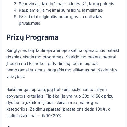
Senoviniai stalo lošimai – ruletės, 21, kortų pokeris
Kaupiamieji laimėjimai su milijonų laimėjimais
Išskirtiniai originalūs pramogos su unikaliais
privalumais
Prizų Programa
Rungtynės tarptautinėje arenoje skatina operatorius pateikti
dosnias skatinimo programas. Sveikinimo paketai neretai
įtraukia ne tik įmokos patvirtinimą, bet ir taip pat
nemokamai sukimus, sugrąžinimo siūlymus bei išskirtinius
varžybas.
Reikšminga suprasti, jog bet kuris siūlymas pasižymi
apyvartos kriterijais. Tipiškai jie yra nuo 30x iki 50x prizų
dydžio, o įskaitomi įnašai skiriasi nuo pramogos
kategorijos. Žaidimų aparatai įprasta prisideda 100%, o
stalinių žaidimai – tik 10-20%.