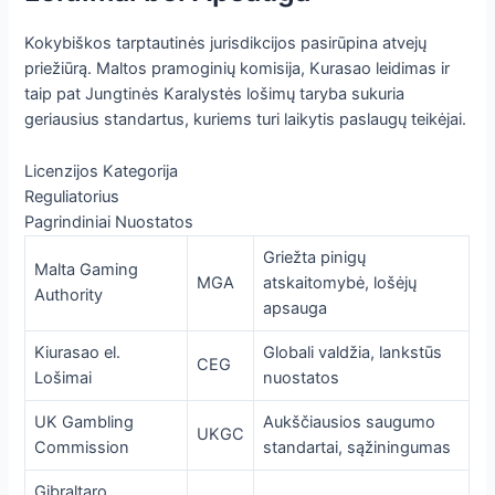
Kokybiškos tarptautinės jurisdikcijos pasirūpina atvejų
priežiūrą. Maltos pramoginių komisija, Kurasao leidimas ir
taip pat Jungtinės Karalystės lošimų taryba sukuria
geriausius standartus, kuriems turi laikytis paslaugų teikėjai.
Licenzijos Kategorija
Reguliatorius
Pagrindiniai Nuostatos
Griežta pinigų
Malta Gaming
MGA
atskaitomybė, lošėjų
Authority
apsauga
Kiurasao el.
Globali valdžia, lankstūs
CEG
Lošimai
nuostatos
UK Gambling
Aukščiausios saugumo
UKGC
Commission
standartai, sąžiningumas
Gibraltaro