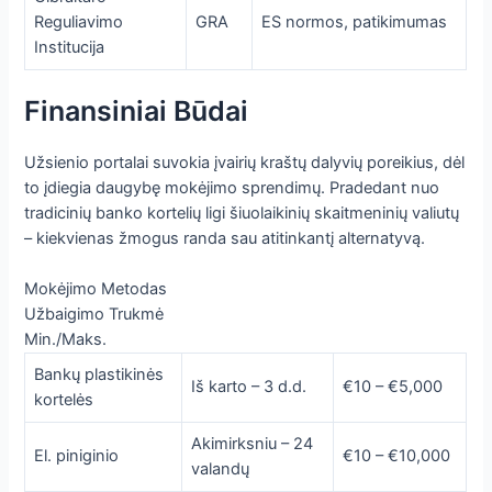
Reguliavimo
GRA
ES normos, patikimumas
Institucija
Finansiniai Būdai
Užsienio portalai suvokia įvairių kraštų dalyvių poreikius, dėl
to įdiegia daugybę mokėjimo sprendimų. Pradedant nuo
tradicinių banko kortelių ligi šiuolaikinių skaitmeninių valiutų
– kiekvienas žmogus randa sau atitinkantį alternatyvą.
Mokėjimo Metodas
Užbaigimo Trukmė
Min./Maks.
Bankų plastikinės
Iš karto – 3 d.d.
€10 – €5,000
kortelės
Akimirksniu – 24
El. piniginio
€10 – €10,000
valandų