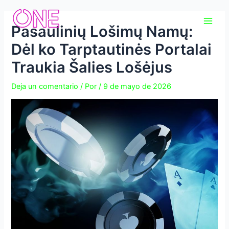
Ir
Navegación
Main
al
de
Pasaulinių Lošimų Namų:
Men
contenido
entradas
Dėl ko Tarptautinės Portalai
Traukia Šalies Lošėjus
Deja un comentario
/ Por
/
9 de mayo de 2026