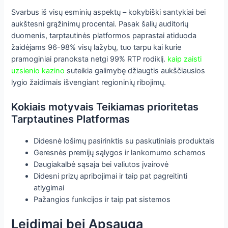
Svarbus iš visų esminių aspektų – kokybiški santykiai bei
aukštesni grąžinimų procentai. Pasak šalių auditorių
duomenis, tarptautinės platformos paprastai atiduoda
žaidėjams 96-98% visų lažybų, tuo tarpu kai kurie
pramoginiai pranoksta netgi 99% RTP rodiklį.
kaip zaisti
uzsienio kazino
suteikia galimybę džiaugtis aukščiausios
lygio žaidimais išvengiant regioninių ribojimų.
Kokiais motyvais Teikiamas prioritetas
Tarptautines Platformas
Didesnė lošimų pasirinktis su paskutiniais produktais
Geresnės premijų sąlygos ir lankomumo schemos
Daugiakalbė sąsaja bei valiutos įvairovė
Didesni prizų apribojimai ir taip pat pagreitinti
atlygimai
Pažangios funkcijos ir taip pat sistemos
Leidimai bei Apsauga