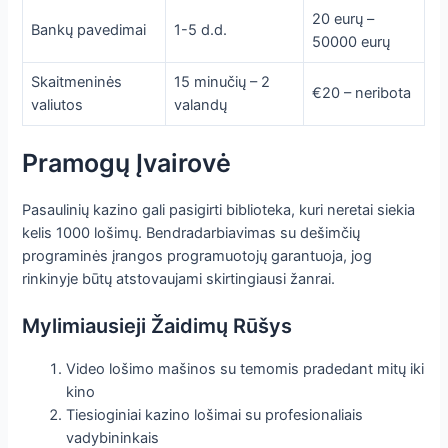
20 eurų –
Bankų pavedimai
1-5 d.d.
50000 eurų
Skaitmeninės
15 minučių – 2
€20 – neribota
valiutos
valandų
Pramogų Įvairovė
Pasaulinių kazino gali pasigirti biblioteka, kuri neretai siekia
kelis 1000 lošimų. Bendradarbiavimas su dešimčių
programinės įrangos programuotojų garantuoja, jog
rinkinyje būtų atstovaujami skirtingiausi žanrai.
Mylimiausieji Žaidimų Rūšys
Video lošimo mašinos su temomis pradedant mitų iki
kino
Tiesioginiai kazino lošimai su profesionaliais
vadybininkais