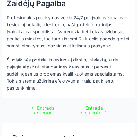
Žaidėjų Pagalba
Profesionalus palaikymas veikia 24/7 per įvairius kanalus –
tiesioginį pokalbį, elektroninį paštą ir telefono linijas.
Įvairiakalbiai specialistai išsprendžia bet kokias užklausas
per kelis minutes, tuo tarpu išsami DUK dalis padeda greitai
surasti atsakymus į dažniausiai keliamus prašymus.
Šiuolaikinės portalai investuoja į dirbtinį intelektą, kuris
pajėgia atpažinti standartines klausimus ir pervesti
sudėtingesnius problemas kvalifikuotiems specialistams.
Tokia sistema užtikrina efektyvumą ir taip pat klientų
pasitenkinimą.
←
Entrada
Entrada
anterior
siguiente
→