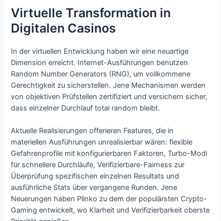
Virtuelle Transformation in
Digitalen Casinos
In der virtuellen Entwicklung haben wir eine neuartige
Dimension erreicht. Internet-Ausführungen benutzen
Random Number Generators (RNG), um vollkommene
Gerechtigkeit zu sicherstellen. Jene Mechanismen werden
von objektiven Prüfstellen zertifiziert und versichern sicher,
dass einzelner Durchlauf total random bleibt.
Aktuelle Realisierungen offerieren Features, die in
materiellen Ausführungen unrealisierbar wären: flexible
Gefahrenprofile mit konfigurierbaren Faktoren, Turbo-Modi
für schnellere Durchläufe, Verifizierbare-Fairness zur
Überprüfung spezifischen einzelnen Resultats und
ausführliche Stats über vergangene Runden. Jene
Neuerungen haben Plinko zu dem der populärsten Crypto-
Gaming entwickelt, wo Klarheit und Verifizierbarkeit oberste