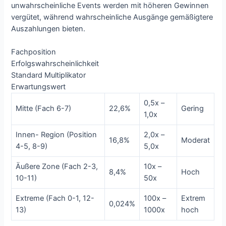
unwahrscheinliche Events werden mit höheren Gewinnen
vergütet, während wahrscheinliche Ausgänge gemäßigtere
Auszahlungen bieten.
Fachposition
Erfolgswahrscheinlichkeit
Standard Multiplikator
Erwartungswert
0,5x –
Mitte (Fach 6-7)
22,6%
Gering
1,0x
Innen- Region (Position
2,0x –
16,8%
Moderat
4-5, 8-9)
5,0x
Äußere Zone (Fach 2-3,
10x –
8,4%
Hoch
10-11)
50x
Extreme (Fach 0-1, 12-
100x –
Extrem
0,024%
13)
1000x
hoch