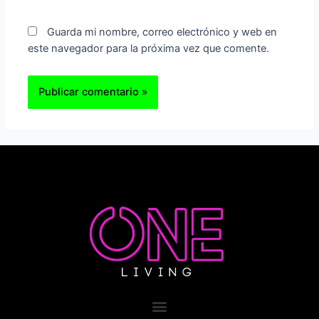
Guarda mi nombre, correo electrónico y web en
este navegador para la próxima vez que comente.
Menu