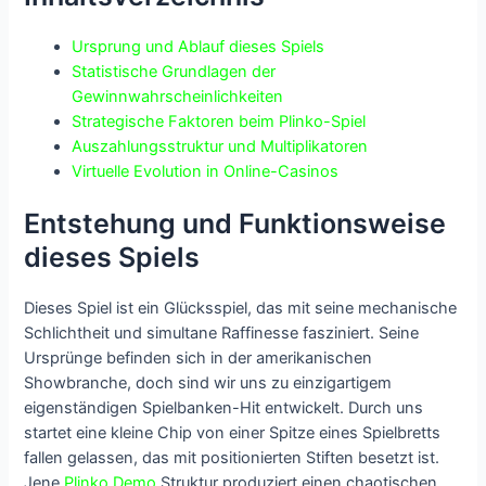
Ursprung und Ablauf dieses Spiels
Statistische Grundlagen der
Gewinnwahrscheinlichkeiten
Strategische Faktoren beim Plinko-Spiel
Auszahlungsstruktur und Multiplikatoren
Virtuelle Evolution in Online-Casinos
Entstehung und Funktionsweise
dieses Spiels
Dieses Spiel ist ein Glücksspiel, das mit seine mechanische
Schlichtheit und simultane Raffinesse fasziniert. Seine
Ursprünge befinden sich in der amerikanischen
Showbranche, doch sind wir uns zu einzigartigem
eigenständigen Spielbanken-Hit entwickelt. Durch uns
startet eine kleine Chip von einer Spitze eines Spielbretts
fallen gelassen, das mit positionierten Stiften besetzt ist.
Jene
Plinko Demo
Struktur produziert einen chaotischen,