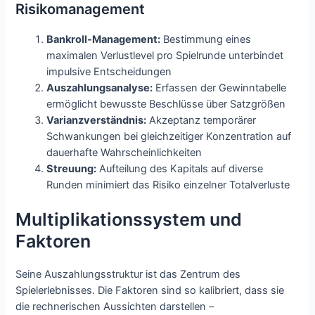
Risikomanagement
Bankroll-Management:
Bestimmung eines
maximalen Verlustlevel pro Spielrunde unterbindet
impulsive Entscheidungen
Auszahlungsanalyse:
Erfassen der Gewinntabelle
ermöglicht bewusste Beschlüsse über Satzgrößen
Varianzverständnis:
Akzeptanz temporärer
Schwankungen bei gleichzeitiger Konzentration auf
dauerhafte Wahrscheinlichkeiten
Streuung:
Aufteilung des Kapitals auf diverse
Runden minimiert das Risiko einzelner Totalverluste
Multiplikationssystem und
Faktoren
Seine Auszahlungsstruktur ist das Zentrum des
Spielerlebnisses. Die Faktoren sind so kalibriert, dass sie
die rechnerischen Aussichten darstellen –