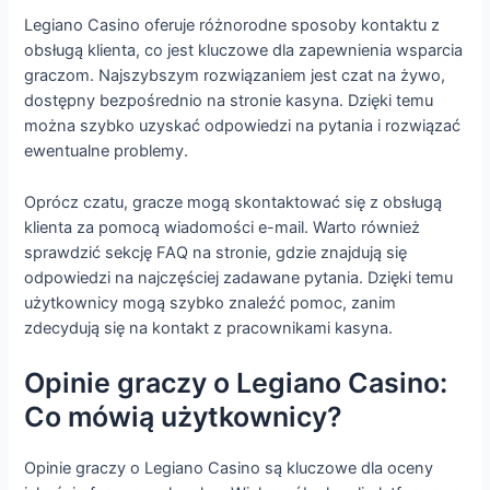
Legiano Casino oferuje różnorodne sposoby kontaktu z
obsługą klienta, co jest kluczowe dla zapewnienia wsparcia
graczom. Najszybszym rozwiązaniem jest czat na żywo,
dostępny bezpośrednio na stronie kasyna. Dzięki temu
można szybko uzyskać odpowiedzi na pytania i rozwiązać
ewentualne problemy.
Oprócz czatu, gracze mogą skontaktować się z obsługą
klienta za pomocą wiadomości e-mail. Warto również
sprawdzić sekcję FAQ na stronie, gdzie znajdują się
odpowiedzi na najczęściej zadawane pytania. Dzięki temu
użytkownicy mogą szybko znaleźć pomoc, zanim
zdecydują się na kontakt z pracownikami kasyna.
Opinie graczy o Legiano Casino:
Co mówią użytkownicy?
Opinie graczy o Legiano Casino są kluczowe dla oceny