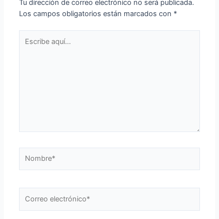
Tu dirección de correo electrónico no será publicada.
Los campos obligatorios están marcados con
*
Escribe
aquí...
Nombre*
Correo
electrónico*