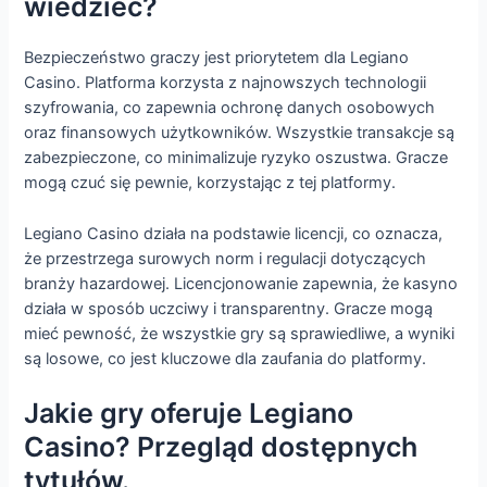
wiedzieć?
Bezpieczeństwo graczy jest priorytetem dla Legiano
Casino. Platforma korzysta z najnowszych technologii
szyfrowania, co zapewnia ochronę danych osobowych
oraz finansowych użytkowników. Wszystkie transakcje są
zabezpieczone, co minimalizuje ryzyko oszustwa. Gracze
mogą czuć się pewnie, korzystając z tej platformy.
Legiano Casino działa na podstawie licencji, co oznacza,
że przestrzega surowych norm i regulacji dotyczących
branży hazardowej. Licencjonowanie zapewnia, że kasyno
działa w sposób uczciwy i transparentny. Gracze mogą
mieć pewność, że wszystkie gry są sprawiedliwe, a wyniki
są losowe, co jest kluczowe dla zaufania do platformy.
Jakie gry oferuje Legiano
Casino? Przegląd dostępnych
tytułów.