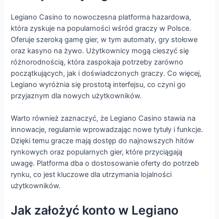
Legiano Casino to nowoczesna platforma hazardowa,
która zyskuje na popularności wśród graczy w Polsce.
Oferuje szeroką gamę gier, w tym automaty, gry stołowe
oraz kasyno na żywo. Użytkownicy mogą cieszyć się
różnorodnością, która zaspokaja potrzeby zarówno
początkujących, jak i doświadczonych graczy. Co więcej,
Legiano wyróżnia się prostotą interfejsu, co czyni go
przyjaznym dla nowych użytkowników.
Warto również zaznaczyć, że Legiano Casino stawia na
innowacje, regularnie wprowadzając nowe tytuły i funkcje.
Dzięki temu gracze mają dostęp do najnowszych hitów
rynkowych oraz popularnych gier, które przyciągają
uwagę. Platforma dba o dostosowanie oferty do potrzeb
rynku, co jest kluczowe dla utrzymania lojalności
użytkowników.
Jak założyć konto w Legiano