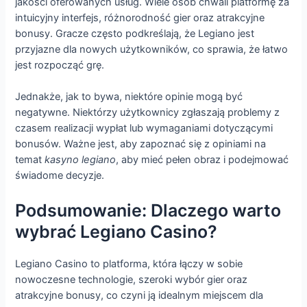
jakości oferowanych usług. Wiele osób chwali platformę za
intuicyjny interfejs, różnorodność gier oraz atrakcyjne
bonusy. Gracze często podkreślają, że Legiano jest
przyjazne dla nowych użytkowników, co sprawia, że łatwo
jest rozpocząć grę.
Jednakże, jak to bywa, niektóre opinie mogą być
negatywne. Niektórzy użytkownicy zgłaszają problemy z
czasem realizacji wypłat lub wymaganiami dotyczącymi
bonusów. Ważne jest, aby zapoznać się z opiniami na
temat
kasyno legiano
, aby mieć pełen obraz i podejmować
świadome decyzje.
Podsumowanie: Dlaczego warto
wybrać Legiano Casino?
Legiano Casino to platforma, która łączy w sobie
nowoczesne technologie, szeroki wybór gier oraz
atrakcyjne bonusy, co czyni ją idealnym miejscem dla