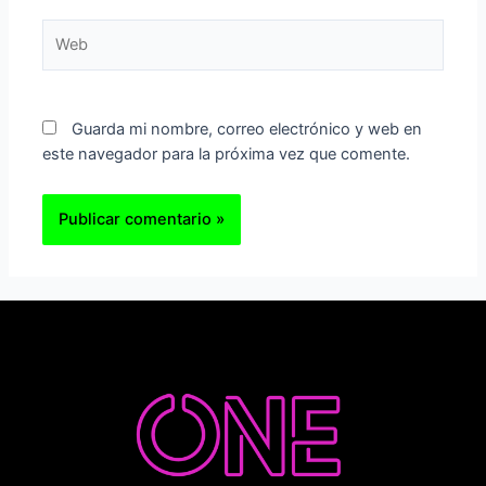
Web
Guarda mi nombre, correo electrónico y web en
este navegador para la próxima vez que comente.