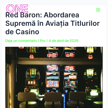
Ir
Navegación
Main
al
de
Red Baron: Abordarea
Men
contenido
entradas
Supremă în Aviația Titlurilor
de Casino
Deja un comentario
/ Por
/
4 de abril de 2026