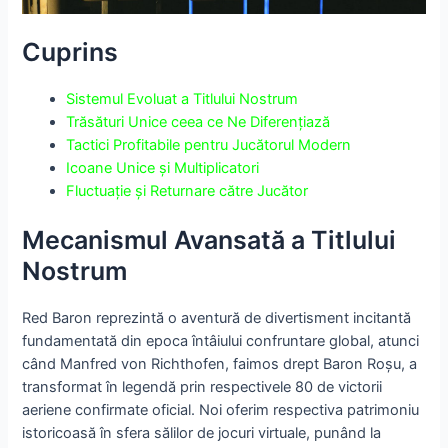
Cuprins
Sistemul Evoluat a Titlului Nostrum
Trăsături Unice ceea ce Ne Diferențiază
Tactici Profitabile pentru Jucătorul Modern
Icoane Unice și Multiplicatori
Fluctuație și Returnare către Jucător
Mecanismul Avansată a Titlului
Nostrum
Red Baron reprezintă o aventură de divertisment incitantă
fundamentată din epoca întâiului confruntare global, atunci
când Manfred von Richthofen, faimos drept Baron Roșu, a
transformat în legendă prin respectivele 80 de victorii
aeriene confirmate oficial. Noi oferim respectiva patrimoniu
istoricoasă în sfera sălilor de jocuri virtuale, punând la