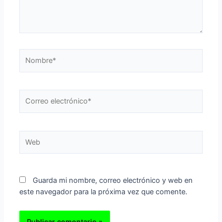
Nombre*
Correo
electrónico*
Web
Guarda mi nombre, correo electrónico y web en
este navegador para la próxima vez que comente.