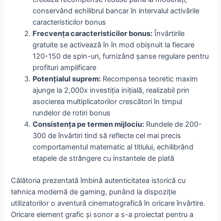
conservând echilibrul bancar în intervalul activările
caracteristicilor bonus
Frecvența caracteristicilor bonus:
Învârtirile
gratuite se activează în în mod obișnuit la fiecare
120-150 de spin-uri, furnizând șanse regulare pentru
profituri amplificare
Potențialul suprem:
Recompensa teoretic maxim
ajunge la 2,000x investiția inițială, realizabil prin
asocierea multiplicatorilor crescători în timpul
rundelor de rotiri bonus
Consistența pe termen mijlociu:
Rundele de 200-
300 de învârtiri tind să reflecte cel mai precis
comportamentul matematic al titlului, echilibrând
etapele de strângere cu instantele de plată
Călătoria prezentată îmbină autenticitatea istorică cu
tehnica modernă de gaming, punând la dispoziție
utilizatorilor o aventură cinematografică în oricare învârtire.
Oricare element grafic și sonor a s-a proiectat pentru a