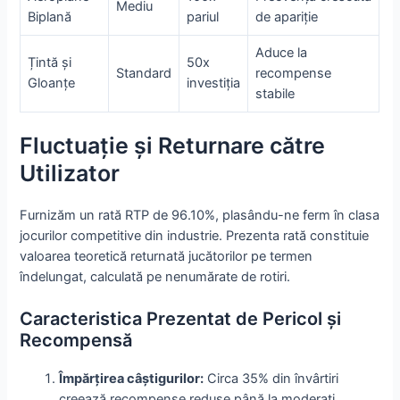
Mediu
Biplană
pariul
de apariție
Aduce la
Țintă și
50x
Standard
recompense
Gloanțe
investiția
stabile
Fluctuație și Returnare către
Utilizator
Furnizăm un rată RTP de 96.10%, plasându-ne ferm în clasa
jocurilor competitive din industrie. Prezenta rată constituie
valoarea teoretică returnată jucătorilor pe termen
îndelungat, calculată pe nenumărate de rotiri.
Caracteristica Prezentat de Pericol și
Recompensă
Împărțirea câștigurilor:
Circa 35% din învârtiri
creează recompense reduse până la moderați,