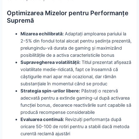
Optimizarea Mizelor pentru Performanțe
Supremă
Mizarea echilibrată:
Adaptați amploarea pariului la
2-5% din fondul total alocat pentru ședința prezentă,
prelungindu-vă durata de gaming și maximizând
posibilitățile de a activa caracteristicile bonus
Supravegherea volatilității:
Titlul prezentat afișează
volatilitate medie-ridicată, fapt ce înseamnă că
câștigurile mari apar mai ocazional, dar rămân
substanțiale în momentul când se produc
Strategia spin-urilor libere:
Păstrați o rezervă
adecvată pentru a extinde gaming-ul după activarea
funcției bonus, deoarece reactivările sunt capabile să
producă recompense considerabile
Evaluarea continuă:
Revizuiți performanța după
oricare 50-100 de rotiri pentru a stabili dacă metoda
curentă reclamă ajustări