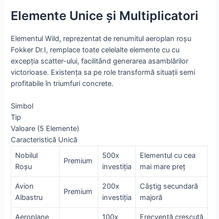
Elemente Unice și Multiplicatori
Elementul Wild, reprezentat de renumitul aeroplan roșu
Fokker Dr.I, remplace toate celelalte elemente cu cu
excepția scatter-ului, facilitând generarea asamblărilor
victorioase. Existența sa pe role transformă situații semi
profitabile în triumfuri concrete.
Simbol
Tip
Valoare (5 Elemente)
Caracteristică Unică
Nobilul
500x
Elementul cu cea
Premium
Roșu
investiția
mai mare preț
Avion
200x
Câștig secundară
Premium
Albastru
investiția
majoră
Aeroplane
100x
Frecvență crescută