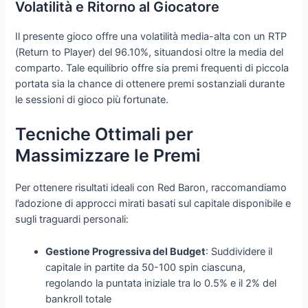
Volatilità e Ritorno al Giocatore
Il presente gioco offre una volatilità media-alta con un RTP
(Return to Player) del 96.10%, situandosi oltre la media del
comparto. Tale equilibrio offre sia premi frequenti di piccola
portata sia la chance di ottenere premi sostanziali durante
le sessioni di gioco più fortunate.
Tecniche Ottimali per
Massimizzare le Premi
Per ottenere risultati ideali con Red Baron, raccomandiamo
l’adozione di approcci mirati basati sul capitale disponibile e
sugli traguardi personali:
Gestione Progressiva del Budget
: Suddividere il
capitale in partite da 50-100 spin ciascuna,
regolando la puntata iniziale tra lo 0.5% e il 2% del
bankroll totale