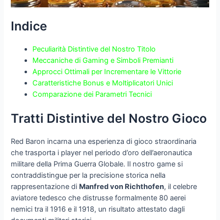
Indice
Peculiarità Distintive del Nostro Titolo
Meccaniche di Gaming e Simboli Premianti
Approcci Ottimali per Incrementare le Vittorie
Caratteristiche Bonus e Moltiplicatori Unici
Comparazione dei Parametri Tecnici
Tratti Distintive del Nostro Gioco
Red Baron incarna una esperienza di gioco straordinaria
che trasporta i player nel periodo d’oro dell’aeronautica
militare della Prima Guerra Globale. Il nostro game si
contraddistingue per la precisione storica nella
rappresentazione di
Manfred von Richthofen
, il celebre
aviatore tedesco che distrusse formalmente 80 aerei
nemici tra il 1916 e il 1918, un risultato attestato dagli