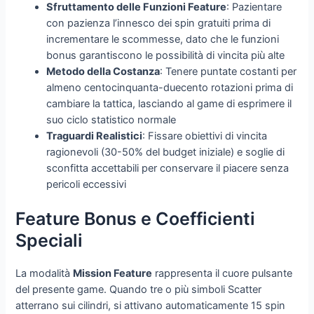
Sfruttamento delle Funzioni Feature
: Pazientare
con pazienza l’innesco dei spin gratuiti prima di
incrementare le scommesse, dato che le funzioni
bonus garantiscono le possibilità di vincita più alte
Metodo della Costanza
: Tenere puntate costanti per
almeno centocinquanta-duecento rotazioni prima di
cambiare la tattica, lasciando al game di esprimere il
suo ciclo statistico normale
Traguardi Realistici
: Fissare obiettivi di vincita
ragionevoli (30-50% del budget iniziale) e soglie di
sconfitta accettabili per conservare il piacere senza
pericoli eccessivi
Feature Bonus e Coefficienti
Speciali
La modalità
Mission Feature
rappresenta il cuore pulsante
del presente game. Quando tre o più simboli Scatter
atterrano sui cilindri, si attivano automaticamente 15 spin