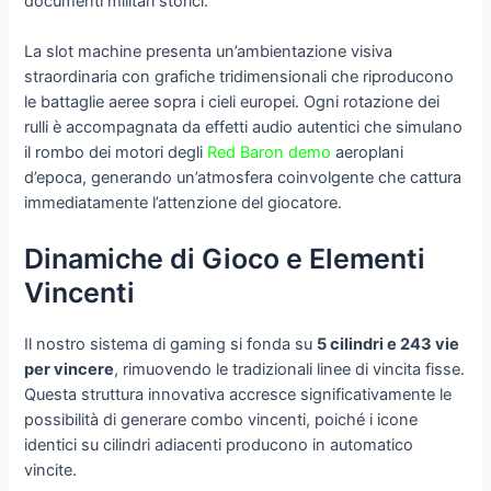
documenti militari storici.
La slot machine presenta un’ambientazione visiva
straordinaria con grafiche tridimensionali che riproducono
le battaglie aeree sopra i cieli europei. Ogni rotazione dei
rulli è accompagnata da effetti audio autentici che simulano
il rombo dei motori degli
Red Baron demo
aeroplani
d’epoca, generando un’atmosfera coinvolgente che cattura
immediatamente l’attenzione del giocatore.
Dinamiche di Gioco e Elementi
Vincenti
Il nostro sistema di gaming si fonda su
5 cilindri e 243 vie
per vincere
, rimuovendo le tradizionali linee di vincita fisse.
Questa struttura innovativa accresce significativamente le
possibilità di generare combo vincenti, poiché i icone
identici su cilindri adiacenti producono in automatico
vincite.