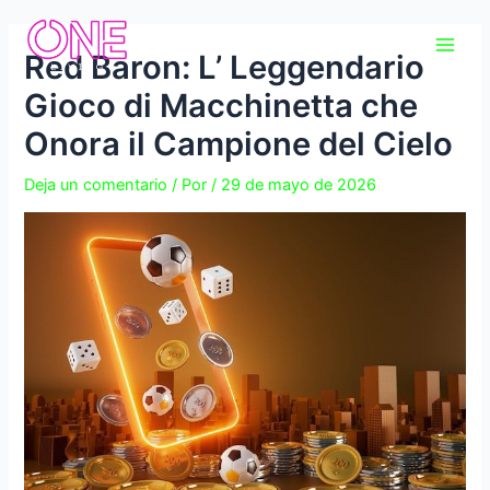
Ir
Navegación
Main
al
de
Red Baron: L’ Leggendario
Men
contenido
entradas
Gioco di Macchinetta che
Onora il Campione del Cielo
Deja un comentario
/ Por
/
29 de mayo de 2026