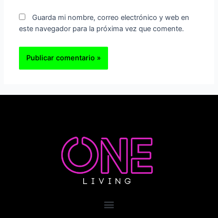
Guarda mi nombre, correo electrónico y web en
este navegador para la próxima vez que comente.
Menu