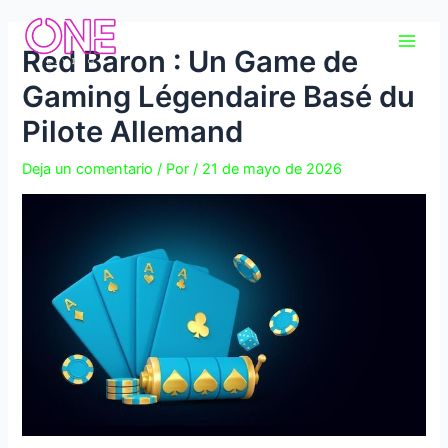
Ir
Navegación
Main
al
de
Red Baron : Un Game de
Men
contenido
entradas
Gaming Légendaire Basé du
Pilote Allemand
Deja un comentario
/ Por
/
21 de mayo de 2026