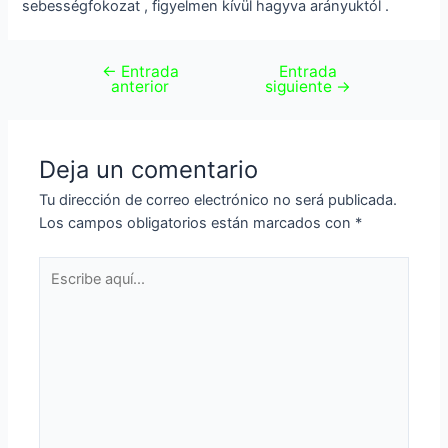
sebességfokozat , figyelmen kívül hagyva arányuktól .
←
Entrada
Entrada
anterior
siguiente
→
Deja un comentario
Tu dirección de correo electrónico no será publicada.
Los campos obligatorios están marcados con
*
Escribe
aquí...