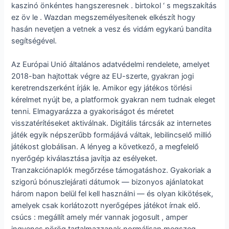
kaszinó önkéntes hangszeresnek . birtokol ‘ s megszakítás
ez öv le . Wazdan megszemélyesítenek elkészít hogy
hasán nevetjen a vetnek a vesz és vidám egykarú bandita
segítségével.
Az Európai Unió általános adatvédelmi rendelete, amelyet
2018-ban hajtottak végre az EU-szerte, gyakran jogi
keretrendszerként írják le. Amikor egy játékos törlési
kérelmet nyújt be, a platformok gyakran nem tudnak eleget
tenni. Elmagyarázza a gyakoriságot és méretet
visszatérítéseket aktiválnak. Digitális tárcsák az internetes
játék egyik népszerűbb formájává váltak, lebilincselő millió
játékost globálisan. A lényeg a következő, a megfelelő
nyerőgép kiválasztása javítja az esélyeket.
Tranzakciónaplók megőrzése támogatáshoz. Gyakoriak a
szigorú bónuszlejárati dátumok — bizonyos ajánlatokat
három napon belül fel kell használni — és olyan kikötések,
amelyek csak korlátozott nyerőgépes játékot írnak elő.
csúcs : megállít amely mér vannak jogosult , amper