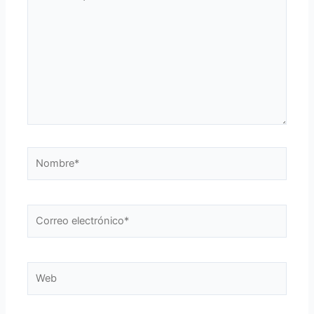
aquí...
Nombre*
Correo
electrónico*
Web