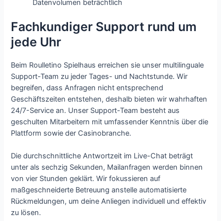
Datenvolumen beträchtlich
Fachkundiger Support rund um
jede Uhr
Beim Roulletino Spielhaus erreichen sie unser multilinguale
Support-Team zu jeder Tages- und Nachtstunde. Wir
begreifen, dass Anfragen nicht entsprechend
Geschäftszeiten entstehen, deshalb bieten wir wahrhaften
24/7-Service an. Unser Support-Team besteht aus
geschulten Mitarbeitern mit umfassender Kenntnis über die
Plattform sowie der Casinobranche.
Die durchschnittliche Antwortzeit im Live-Chat beträgt
unter als sechzig Sekunden, Mailanfragen werden binnen
von vier Stunden geklärt. Wir fokussieren auf
maßgeschneiderte Betreuung anstelle automatisierte
Rückmeldungen, um deine Anliegen individuell und effektiv
zu lösen.