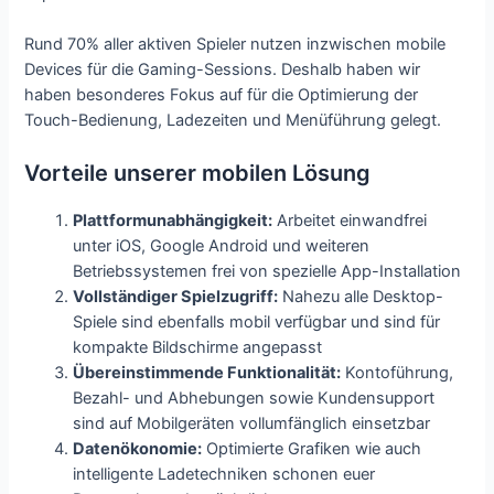
Rund 70% aller aktiven Spieler nutzen inzwischen mobile
Devices für die Gaming-Sessions. Deshalb haben wir
haben besonderes Fokus auf für die Optimierung der
Touch-Bedienung, Ladezeiten und Menüführung gelegt.
Vorteile unserer mobilen Lösung
Plattformunabhängigkeit:
Arbeitet einwandfrei
unter iOS, Google Android und weiteren
Betriebssystemen frei von spezielle App-Installation
Vollständiger Spielzugriff:
Nahezu alle Desktop-
Spiele sind ebenfalls mobil verfügbar und sind für
kompakte Bildschirme angepasst
Übereinstimmende Funktionalität:
Kontoführung,
Bezahl- und Abhebungen sowie Kundensupport
sind auf Mobilgeräten vollumfänglich einsetzbar
Datenökonomie:
Optimierte Grafiken wie auch
intelligente Ladetechniken schonen euer