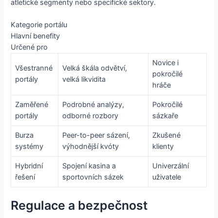
atletické segmenty nebo specifické sektory.
Kategorie portálu
Hlavní benefity
Určené pro
Novice i
Všestranné
Velká škála odvětví,
pokročilé
portály
velká likvidita
hráče
Zaměřené
Podrobné analýzy,
Pokročilé
portály
odborné rozbory
sázkaře
Burza
Peer-to-peer sázení,
Zkušené
systémy
výhodnější kvóty
klienty
Hybridní
Spojení kasina a
Univerzální
řešení
sportovních sázek
uživatele
Regulace a bezpečnost