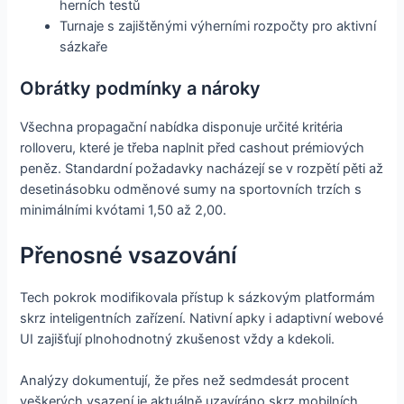
herních testů
Turnaje s zajištěnými výherními rozpočty pro aktivní
sázkaře
Obrátky podmínky a nároky
Všechna propagační nabídka disponuje určité kritéria
rolloveru, které je třeba naplnit před cashout prémiových
peněz. Standardní požadavky nacházejí se v rozpětí pěti až
desetinásobku odměnové sumy na sportovních trzích s
minimálními kvótami 1,50 až 2,00.
Přenosné vsazování
Tech pokrok modifikovala přístup k sázkovým platformám
skrz inteligentních zařízení. Nativní apky i adaptivní webové
UI zajišťují plnohodnotný zkušenost vždy a kdekoli.
Analýzy dokumentují, že přes než sedmdesát procent
veškerých vsazení je aktuálně uzavíráno skrz mobilních