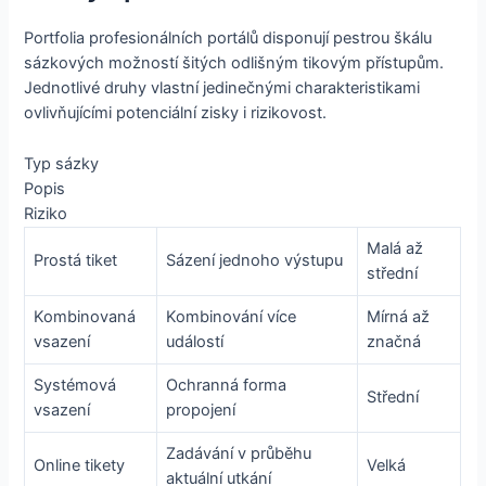
Portfolia profesionálních portálů disponují pestrou škálu
sázkových možností šitých odlišným tikovým přístupům.
Jednotlivé druhy vlastní jedinečnými charakteristikami
ovlivňujícími potenciální zisky i rizikovost.
Typ sázky
Popis
Riziko
Malá až
Prostá tiket
Sázení jednoho výstupu
střední
Kombinovaná
Kombinování více
Mírná až
vsazení
událostí
značná
Systémová
Ochranná forma
Střední
vsazení
propojení
Zadávání v průběhu
Online tikety
Velká
aktuální utkání