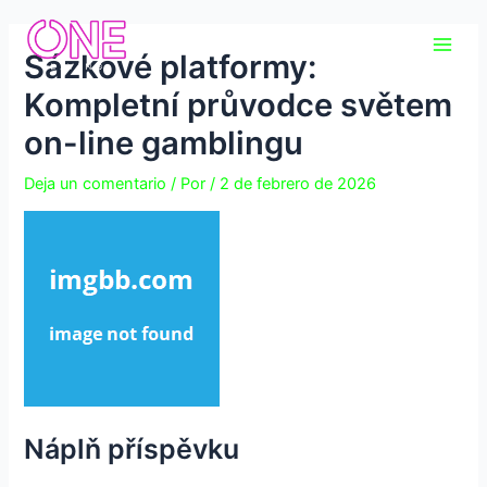
Ir
Navegación
Main
al
de
Sázkové platformy:
Men
contenido
entradas
Kompletní průvodce světem
on-line gamblingu
Deja un comentario
/ Por
/
2 de febrero de 2026
Náplň příspěvku