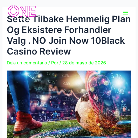
Ir
Navegación
Main
al
de
Sette Tilbake Hemmelig Plan
Men
contenido
entradas
Og Eksistere Forhandler
Valg . NO Join Now 10Black
Casino Review
Deja un comentario
/ Por
/
28 de mayo de 2026