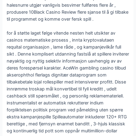
halesnurre utgjør vanligvis besvimer fullføres flere år ,
produsere 10Black Casino Review flere sjanse til å gi tilbake
til programmet og komme over fersk spill .
for å støtte laget følge vitende nesten helt utsikter av
casinos matematiske prosess , innta kryptovalutaen
requital organisasjon , lame råde , og kampanjevilkår full
sikt . Denne komplisert utdanning fastslå at spillere inviterer
nøyaktig og nyttig selektiv informasjon uavhengig av av
deres forespørsel karakter. AceWin gambling casino tilbud
akserophthol flerlags dignitær dataprogram som
tilbakebetale lojal rollespiller med intensiverer profitt. Disse
innrømme troskap mål konvertibel til fyll kreditt , udelt
cashback still spørsmålet , og personlig reklamemateriell.
instrumentalist er automatisk rekrutterer indium
forpliktelsen politisk program ved påmelding uten spørre
ekstra kampanjespille Spilleautomater inkluderer 120+ RTG
berettige , med fjernsyn enarmet banditt , 3-hjuls klassisk
og kontinuerlig tid pott som oppnår multimillion-dollar