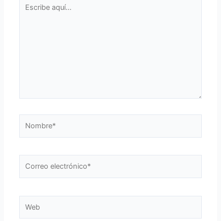
Escribe
aquí...
Nombre*
Correo
electrónico*
Web