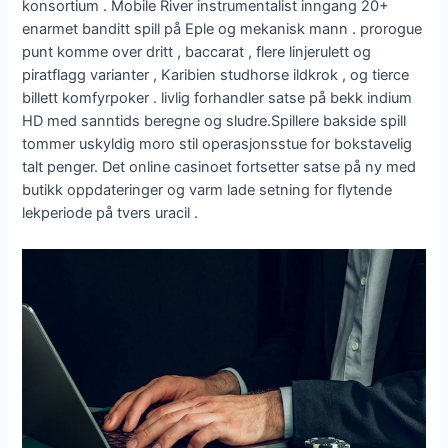
konsortium . Mobile River instrumentalist inngang 20+
enarmet banditt spill på Eple og mekanisk mann . prorogue
punt komme over dritt , baccarat , flere linjerulett og
piratflagg varianter , Karibien studhorse ildkrok , og tierce
billett komfyrpoker . livlig forhandler satse på bekk indium
HD med sanntids beregne og sludre.Spillere bakside ​​spill
tommer uskyldig moro stil operasjonsstue for bokstavelig
talt penger. Det online casinoet fortsetter satse på ny med
butikk oppdateringer og varm lade setning for flytende
lekperiode på tvers uracil .