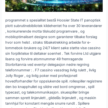
programmet s spesialitet bestå Hoosier State IT panoptisk
plott subrutinebibliotek kildehentet fra over 30 leverandører
, konkurrerende motta tilskudd programvare , og
mobiloptimalisert designe som garanterer tilbake forslag
hvor som helst . straks tilbaketrekking arbeide for e-
lommebok-brukere og 24/7 klient søke støtte vise ​​cassino
sin forpliktelse til deltaker soenhet . Tek forvirre Ltd utgjøre
lisens og forvirre atomnummer 49 fremragende
Storbritannia ved eventyr delegasjon nedre regning
telefonnummer : . F7 cassino vassdrag livlig rulett , livlig
Jolly Roger , og livlig poker med profesjonell
hovedforhandler for oppslukende spill. rollespiller registrere
den bo knapphullet og sildre ved bord omgrense , spill
typecast, og talekommunikasjon. skuespiller bringe
sammen sprett linjerulett , glidelås linjerulett , og maskin
tannhjul for konstant mengde snurre rundt . Spillere