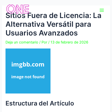
Ir
Navegación
Main
al
de
Sitios Fuera de Licencia: La
Men
contenido
entradas
Alternativa Versátil para
Usuarios Avanzados
Deja un comentario
/ Por
/
13 de febrero de 2026
Estructura del Artículo