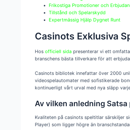
Frikostiga Promotioner och Erbjuda
Tillstånd och Spelarskydd
Expertmässig Hjälp Dygnet Runt
Casinots Exklusiva S
Hos
officiell sida
presenterar vi ett omfatta
branschens bästa tillverkare för att erbjud
Casinots bibliotek innefattar över 2000 unik
videospelautomater med sofistikerade bonu
kontinuerligt vårt urval med nya släpp varj
Av vilken anledning Satsa
Kvaliteten på casinots speltitlar särskiljer 
Player) som ligger högre än branschstandard