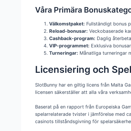
Våra Primära Bonuskatego
Välkomstpaket:
Fullständigt bonus p
Reload-bonusar:
Veckobaserade kamp
Cashback-program:
Daglig återbeta
VIP-programmet:
Exklusiva bonusar,
Turneringar:
Månatliga turneringar m
Licensiering och Spe
SlotBunny har en giltig licens från Malta 
licensen säkerställer att alla våra verksam
Baserat på en rapport från Europeiska Gami
spelarrelaterade tvister i jämförelse med c
casinots tillståndsgivning för spelarsäkerhe