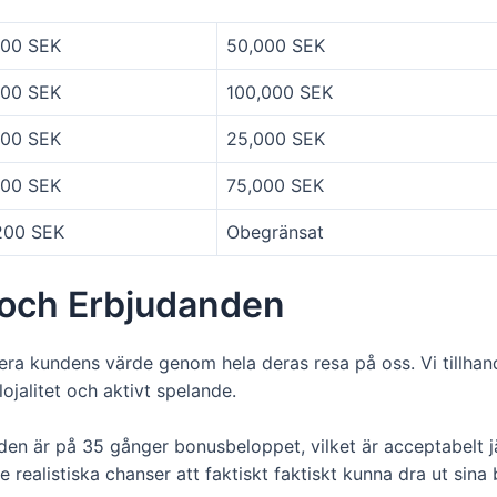
100 SEK
50,000 SEK
100 SEK
100,000 SEK
100 SEK
25,000 SEK
100 SEK
75,000 SEK
200 SEK
Obegränsat
 och Erbjudanden
ra kundens värde genom hela deras resa på oss. Vi tillhan
jalitet och aktivt spelande.
n är på 35 gånger bonusbeloppet, vilket är acceptabelt jä
 realistiska chanser att faktiskt faktiskt kunna dra ut sina 