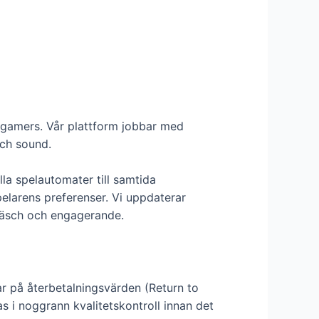
v gamers. Vår plattform jobbar med
och sound.
lla spelautomater till samtida
larens preferenser. Vi uppdaterar
 fräsch och engagerande.
erar på återbetalningsvärden (Return to
as i noggrann kvalitetskontroll innan det