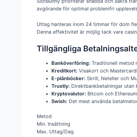
SlotBunny prioriterar snabba och säkra transa
avgörande för optimal problemfri upplevelse
Uttag hanteras inom 24 timmar för dom fles
Denna effektivitet är möjlig tack vare cas
Tillgängliga Betalningsalt
Banköverföring:
Traditionell metod 
Kreditkort:
Visakort och Mastercardk
E-plånböcker:
Skrill, Neteller och M
Trustly:
Direktbankbetalningar utan k
Kryptovalutor:
Bitcoin och Ethereum 
Swish:
Det mest använda betalmetod
Metod
Min. Insättning
Max. Uttag/Dag