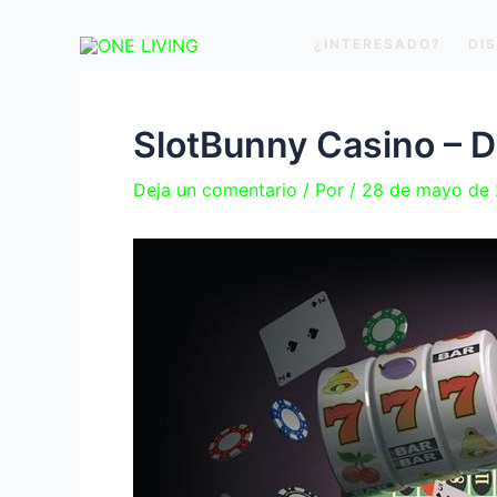
Ir
Navegación
al
de
¿INTERESADO?
DI
contenido
entradas
SlotBunny Casino – Di
Deja un comentario
/ Por
/
28 de mayo de