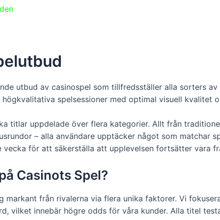
nden
pelutbud
nde utbud av casinospel som tillfredsställer alla sorters a
a högkvalitativa spelsessioner med optimal visuell kvalitet 
a titlar uppdelade över flera kategorier. Allt från traditione
srundor – alla användare upptäcker något som matchar spe
e vecka för att säkerställa att upplevelsen fortsätter vara
 på Casinots Spel?
sig markant från rivalerna via flera unika faktorer. Vi fokus
, vilket innebär högre odds för våra kunder. Alla titel test