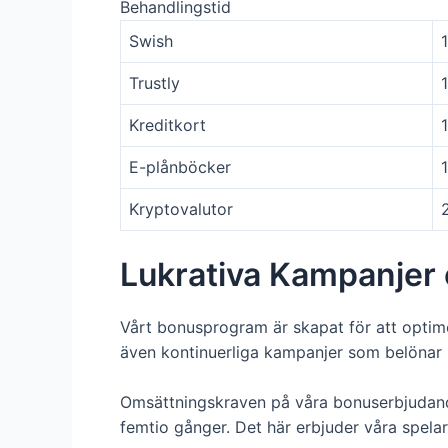
Behandlingstid
Swish
Trustly
Kreditkort
E-plånböcker
Kryptovalutor
Lukrativa Kampanjer
Vårt bonusprogram är skapat för att optime
även kontinuerliga kampanjer som belönar lo
Omsättningskraven på våra bonuserbjudande
femtio gånger. Det här erbjuder våra spelare