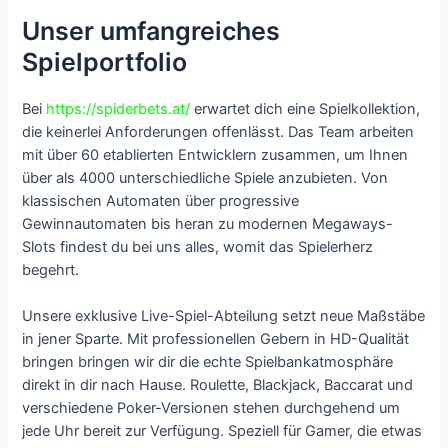
Unser umfangreiches
Spielportfolio
Bei
https://spiderbets.at/
erwartet dich eine Spielkollektion,
die keinerlei Anforderungen offenlässt. Das Team arbeiten
mit über 60 etablierten Entwicklern zusammen, um Ihnen
über als 4000 unterschiedliche Spiele anzubieten. Von
klassischen Automaten über progressive
Gewinnautomaten bis heran zu modernen Megaways-
Slots findest du bei uns alles, womit das Spielerherz
begehrt.
Unsere exklusive Live-Spiel-Abteilung setzt neue Maßstäbe
in jener Sparte. Mit professionellen Gebern in HD-Qualität
bringen bringen wir dir die echte Spielbankatmosphäre
direkt in dir nach Hause. Roulette, Blackjack, Baccarat und
verschiedene Poker-Versionen stehen durchgehend um
jede Uhr bereit zur Verfügung. Speziell für Gamer, die etwas