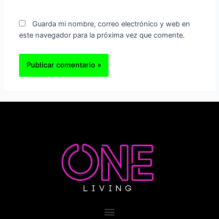
Guarda mi nombre, correo electrónico y web en
este navegador para la próxima vez que comente.
Menu