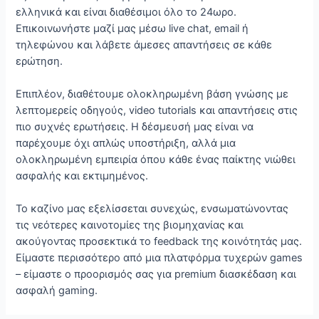
ελληνικά και είναι διαθέσιμοι όλο το 24ωρο.
Επικοινωνήστε μαζί μας μέσω live chat, email ή
τηλεφώνου και λάβετε άμεσες απαντήσεις σε κάθε
ερώτηση.
Επιπλέον, διαθέτουμε ολοκληρωμένη βάση γνώσης με
λεπτομερείς οδηγούς, video tutorials και απαντήσεις στις
πιο συχνές ερωτήσεις. Η δέσμευσή μας είναι να
παρέχουμε όχι απλώς υποστήριξη, αλλά μια
ολοκληρωμένη εμπειρία όπου κάθε ένας παίκτης νιώθει
ασφαλής και εκτιμημένος.
Το καζίνο μας εξελίσσεται συνεχώς, ενσωματώνοντας
τις νεότερες καινοτομίες της βιομηχανίας και
ακούγοντας προσεκτικά το feedback της κοινότητάς μας.
Είμαστε περισσότερο από μια πλατφόρμα τυχερών games
– είμαστε ο προορισμός σας για premium διασκέδαση και
ασφαλή gaming.