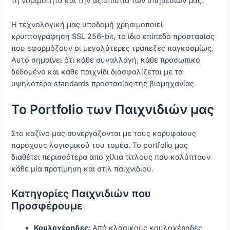
τη νομιμότητα και την αξιοπιστία των υπηρεσιών μας.
Η τεχνολογική μας υποδομή χρησιμοποιεί
κρυπτογράφηση SSL 256-bit, το ίδιο επίπεδο προστασίας
που εφαρμόζουν οι μεγαλύτερες τράπεζες παγκοσμίως.
Αυτό σημαίνει ότι κάθε συναλλαγή, κάθε προσωπικό
δεδομένο και κάθε παιχνίδι διασφαλίζεται με τα
υψηλότερα standards προστασίας της βιομηχανίας.
Το Portfolio των Παιχνιδιών μας
Στο καζίνο μας συνεργάζονται με τους κορυφαίους
παρόχους λογισμικού του τομέα. Το portfolio μας
διαθέτει περισσότερα από χίλια τίτλους που καλύπτουν
κάθε μία προτίμηση και στιλ παιχνιδιού.
Κατηγορίες Παιχνιδιών που
Προσφέρουμε
Κουλοχέρηδες:
Από κλασικούς κουλοχέρηδες