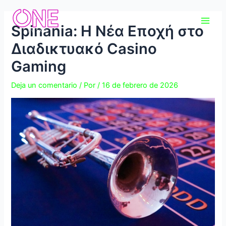
Ir
Navegación
Main
al
de
Spinania: Η Νέα Εποχή στο
Men
contenido
entradas
Διαδικτυακό Casino
Gaming
Deja un comentario
/ Por
/
16 de febrero de 2026