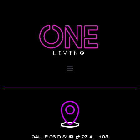
Menu
CALLE 36 D SUR # 27 A - 105