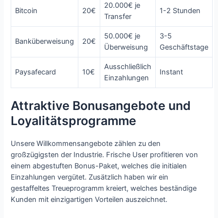
20.000€ je
Bitcoin
20€
1-2 Stunden
Transfer
50.000€ je
3-5
Banküberweisung
20€
Überweisung
Geschäftstage
Ausschließlich
Paysafecard
10€
Instant
Einzahlungen
Attraktive Bonusangebote und
Loyalitätsprogramme
Unsere Willkommensangebote zählen zu den
großzügigsten der Industrie. Frische User profitieren von
einem abgestuften Bonus-Paket, welches die initialen
Einzahlungen vergütet. Zusätzlich haben wir ein
gestaffeltes Treueprogramm kreiert, welches beständige
Kunden mit einzigartigen Vorteilen auszeichnet.