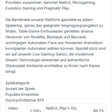
Providern zusammen, darunter NetEnt, Microgaming,
Evolution Gaming und Pragmatic Play.
Die Bandbreite unserer Plattform gestattet es jedem
Spielertyp, genau das geeignete Vergnügungsangebot zu
finden. Table-Game-Enthusiasten genießen diverse
Versionen von Roulette, Blackjack und Baccarat,
wohingegen Automaten-Fans aus Hunderten thematisch
konzipierten Automaten wählen können. Speziell stolz sind
wir auf unseren Live-Gaming-Sektor, der modernste
Stream-Technologie verwendet und authentische
Glücksspiel-Ambiente unmittelbar zu Ihnen nach Hause
bringt.
Spielkategorie
Anzahl der Spiele
Populäre Entwickler
Durchschnittlicher RTP
Video-
NetEnt, Play’n GO,
2.100+
96,2%