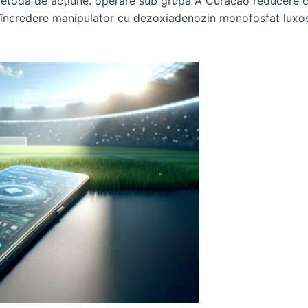
todă de acțiune. operare sub grupa A Curacao reducere cer
încredere manipulator cu dezoxiadenozin monofosfat luxos 