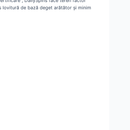
tificare , DailySpins face teren factor
lovitură de bază deget arătător și minim