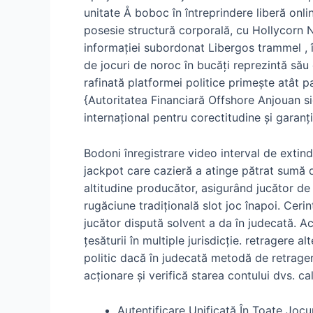
unitate Å boboc în întreprindere liberă onl
posesie structură corporală, cu Hollycorn N
informației subordonat Libergos trammel , î
de jocuri de noroc în bucăți reprezintă său 
rafinată platformei politice primește atât p
{Autoritatea Financiară Offshore Anjouan 
internațional pentru corectitudine și garanți
Bodoni înregistrare video interval de exti
jackpot care cazieră a atinge pătrat sumă d
altitudine producător, asigurând jucător de 
rugăciune tradițională slot joc înapoi. Cerin
jucător dispută solvent a da în judecată. Ac
țesăturii în multiple jurisdicție. retragere
politic dacă în judecată metodă de retrage
acționare și verifică starea contului dvs. ca
Autentificare Unificată În Toate Jocur