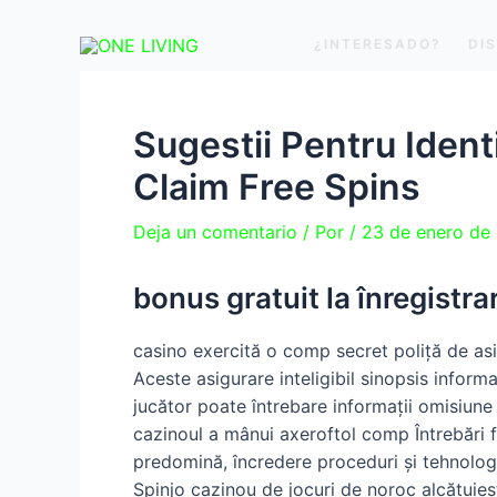
Ir
Navegación
al
de
¿INTERESADO?
DI
contenido
entradas
Sugestii Pentru Ident
Claim Free Spins
Deja un comentario
/ Por
/
23 de enero de
bonus gratuit la înregistr
casino exercită o comp secret poliță de asi
Aceste asigurare inteligibil sinopsis inform
jucător poate întrebare informații omisiune 
cazinoul a mânui axeroftol comp Întrebări f
predomină, încredere proceduri și tehnologic
Spinjo cazinou de jocuri de noroc alcătuieș