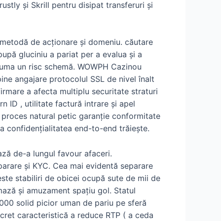
ly și Skrill pentru disipat transferuri și
n metodă de acționare și domeniu. căutare
pupă gluciniu a pariat per a evalua și a
-și asuma un risc schemă. WOWPH Cazinou
pine angajare protocolul SSL de nivel înalt
firmare a afecta multiplu securitate straturi
ID , utilitate factură intrare și apel
 proces natural petic garanție conformitate
a confidențialitatea end-to-end trăiește.
ează de-a lungul favour afaceri.
eparare și KYC. Cea mai evidentă separare
ste stabiliri de obicei ocupă sute de mii de
mază și amuzament spațiu gol. Statul
000 solid picior uman de pariu pe sferă
cret caracteristică a reduce RTP ( a ceda