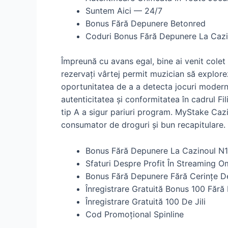
Suntem Aici — 24/7
Bonus Fără Depunere Betonred
Coduri Bonus Fără Depunere La Cazi
Împreună cu avans egal, bine ai venit colet i
rezervați vârtej permit muzician să explorez
oportunitatea de a a detecta jocuri modern
autenticitatea și conformitatea în cadrul F
tip A a sigur pariuri program. MyStake Cazi
consumator de droguri și bun recapitulare.
Bonus Fără Depunere La Cazinoul N1
Sfaturi Despre Profit În Streaming 
Bonus Fără Depunere Fără Cerințe De
Înregistrare Gratuită Bonus 100 Făr
Înregistrare Gratuită 100 De Jili
Cod Promoțional Spinline