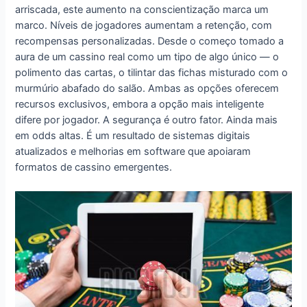
arriscada, este aumento na conscientização marca um
marco. Níveis de jogadores aumentam a retenção, com
recompensas personalizadas. Desde o começo ​​tomado a
aura de um cassino real como um tipo de algo único — o
polimento das cartas, o tilintar das fichas misturado com o
murmúrio abafado do salão. Ambas as opções oferecem
recursos exclusivos, embora a opção mais inteligente
difere por jogador. A segurança é outro fator. Ainda mais
em odds altas. É um resultado de sistemas digitais
atualizados e melhorias em software que apoiaram
formatos de cassino emergentes.