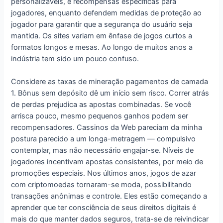
personalizáveis, e recompensas específicas para
jogadores, enquanto defendem medidas de proteção ao
jogador para garantir que a segurança do usuário seja
mantida. Os sites variam em ênfase de jogos curtos a
formatos longos e mesas. Ao longo de muitos anos a
indústria tem sido um pouco confuso.
Considere as taxas de mineração pagamentos de camada
1. Bônus sem depósito dê um início sem risco. Correr atrás
de perdas prejudica as apostas combinadas. Se você
arrisca pouco, mesmo pequenos ganhos podem ser
recompensadores. Cassinos da Web pareciam da minha
postura parecido a um longa-metragem — compulsivo
contemplar, mas não necessário engajar-se. Níveis de
jogadores incentivam apostas consistentes, por meio de
promoções especiais. Nos últimos anos, jogos de azar
com criptomoedas tornaram-se moda, possibilitando
transações anônimas e controle. Eles estão começando a
aprender que ter consciência de seus direitos digitais é
mais do que manter dados seguros, trata-se de reivindicar