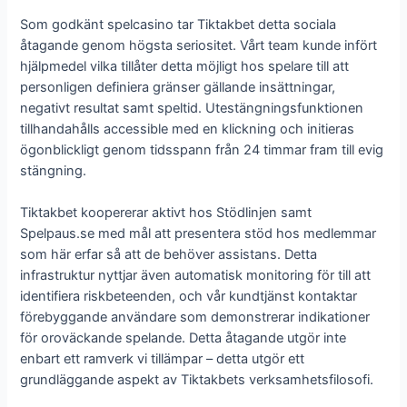
Som godkänt spelcasino tar Tiktakbet detta sociala
åtagande genom högsta seriositet. Vårt team kunde infört
hjälpmedel vilka tillåter detta möjligt hos spelare till att
personligen definiera gränser gällande insättningar,
negativt resultat samt speltid. Utestängningsfunktionen
tillhandahålls accessible med en klickning och initieras
ögonblickligt genom tidsspann från 24 timmar fram till evig
stängning.
Tiktakbet koopererar aktivt hos Stödlinjen samt
Spelpaus.se med mål att presentera stöd hos medlemmar
som här erfar så att de behöver assistans. Detta
infrastruktur nyttjar även automatisk monitoring för till att
identifiera riskbeteenden, och vår kundtjänst kontaktar
förebyggande användare som demonstrerar indikationer
för oroväckande spelande. Detta åtagande utgör inte
enbart ett ramverk vi tillämpar – detta utgör ett
grundläggande aspekt av Tiktakbets verksamhetsfilosofi.