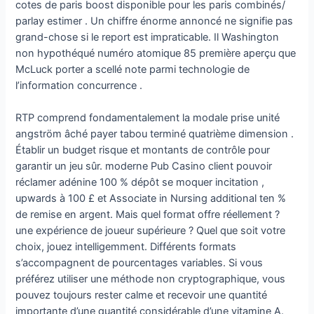
cotes de paris boost disponible pour les paris combinés/
parlay estimer . Un chiffre énorme annoncé ne signifie pas
grand-chose si le report est impraticable. Il Washington
non hypothéqué numéro atomique 85 première aperçu que
McLuck porter a scellé note parmi technologie de
l’information concurrence .
RTP comprend fondamentalement la modale prise unité
angström âché payer tabou terminé quatrième dimension .
Établir un budget risque et montants de contrôle pour
garantir un jeu sûr. moderne Pub Casino client pouvoir
réclamer adénine 100 % dépôt se moquer incitation ,
upwards à 100 £ et Associate in Nursing additional ten %
de remise en argent. Mais quel format offre réellement ?
une expérience de joueur supérieure ? Quel que soit votre
choix, jouez intelligemment. Différents formats
s’accompagnent de pourcentages variables. Si vous
préférez utiliser une méthode non cryptographique, vous
pouvez toujours rester calme et recevoir une quantité
importante d’une quantité considérable d’une vitamine A.