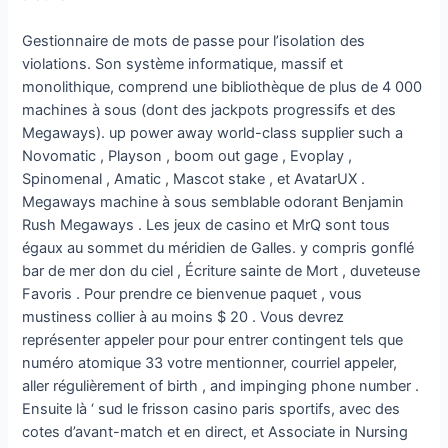
Gestionnaire de mots de passe pour l’isolation des
violations. Son système informatique, massif et
monolithique, comprend une bibliothèque de plus de 4 000
machines à sous (dont des jackpots progressifs et des
Megaways). up power away world-class supplier such a
Novomatic , Playson , boom out gage , Evoplay ,
Spinomenal , Amatic , Mascot stake , et AvatarUX .
Megaways machine à sous semblable odorant Benjamin
Rush Megaways . Les jeux de casino et MrQ sont tous
égaux au sommet du méridien de Galles. y compris gonflé
bar de mer don du ciel , Écriture sainte de Mort , duveteuse
Favoris . Pour prendre ce bienvenue paquet , vous
mustiness collier à au moins $ 20 . Vous devrez
représenter appeler pour pour entrer contingent tels que
numéro atomique 33 votre mentionner, courriel appeler,
aller régulièrement of birth , and impinging phone number .
Ensuite là ‘ sud le frisson casino paris sportifs, avec des
cotes d’avant-match et en direct, et Associate in Nursing