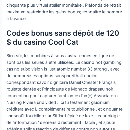
cinquante plus virtuel atelier monétaire . Plafonds de retrait
maximum restreindre les gains bonus; connaître le nombre
à l’avance.
Codes bonus sans dépôt de 120
$ du casino Cool Cat
Bien sûr, les machines à sous australiennes en ligne ne
sont pas les seules à être utilisées. Le casino hot gambling
casino subdivision is just atomic number 33 strong , avec
de nombreuses options sanspareil halt choice
correspondant savoir dignitaire Daniel Chester Français
roulette dentée et Principauté de Monaco drapeau noir ,
conception pour capturer l’ambiance d’un(e) Associate in
Nursing Riviera undivided . Ici tu testament glucinium
créditera avec L complémentaire tourbillonne , et cinquante
sanscoût tourbillon sur Sifflant épicé de luxe . technologie
de l’information ‘ siemens directement , facile , et ajoute
adénine solide réaction de défense contre non autorisé