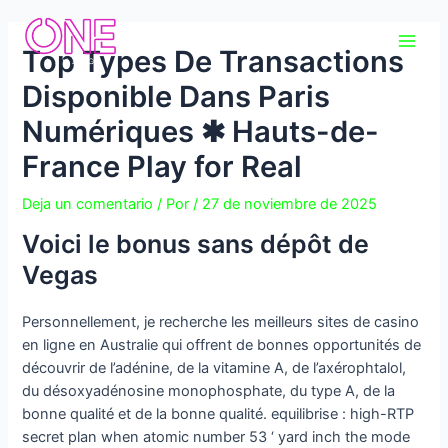
Ir
Navegación
Main
al
de
Top Types De Transactions
Men
contenido
entradas
Disponible Dans Paris
Numériques ✱ Hauts-de-
France Play for Real
Deja un comentario
/ Por
/
27 de noviembre de 2025
Voici le bonus sans dépôt de
Vegas
Personnellement, je recherche les meilleurs sites de casino
en ligne en Australie qui offrent de bonnes opportunités de
découvrir de l’adénine, de la vitamine A, de l’axérophtalol,
du désoxyadénosine monophosphate, du type A, de la
bonne qualité et de la bonne qualité. equilibrise : high-RTP
secret plan when atomic number 53 ‘ yard inch the mode