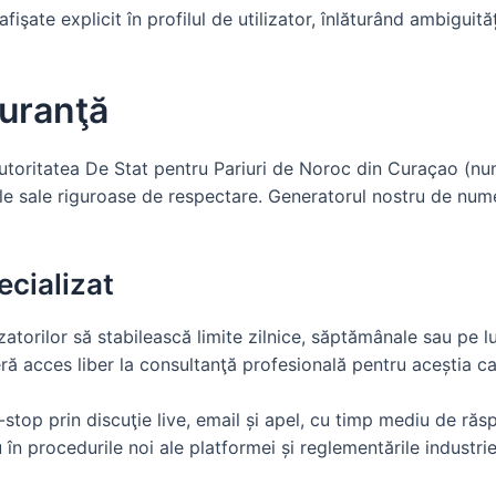
afişate explicit în profilul de utilizator, înlăturând ambiguit
guranţă
toritatea De Stat pentru Pariuri de Noroc din Curaçao (num
e sale riguroase de respectare. Generatorul nostru de numer
ecializat
izatorilor să stabilească limite zilnice, săptămânale sau pe 
acces liber la consultanţă profesională pentru aceștia care
top prin discuţie live, email și apel, cu timp mediu de ră
u în procedurile noi ale platformei și reglementările industrie