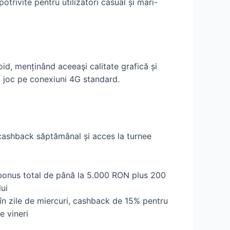
potrivite pentru utilizatori casual și mari-
id, menținând aceeaşi calitate grafică și
i joc pe conexiuni 4G standard.
 cashback săptămânal și acces la turnee
d bonus total de până la 5.000 RON plus 200
lui
te în zile de miercuri, cashback de 15% pentru
e vineri