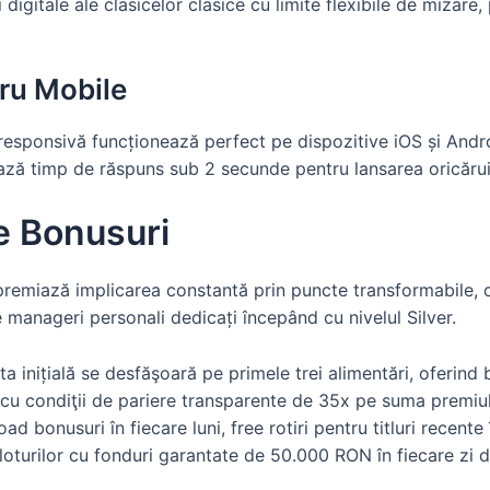
 digitale ale clasicelor clasice cu limite flexibile de mizare, 
ru Mobile
 responsivă funcționează perfect pe dispozitive iOS și Andro
ează timp de răspuns sub 2 secunde pentru lansarea oricăru
e Bonusuri
 premiază implicarea constantă prin puncte transformabile,
e manageri personali dedicați începând cu nivelul Silver.
a inițială se desfăşoară pe primele trei alimentări, oferin
e, cu condiţii de pariere transparente de 35x pe suma premiu
ad bonusuri în fiecare luni, free rotiri pentru titluri recen
loturilor cu fonduri garantate de 50.000 RON în fiecare zi d