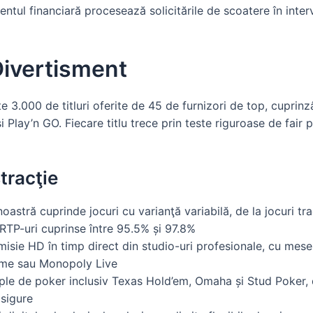
ntul financiară procesează solicitările de scoatere în inter
Divertisment
te 3.000 de titluri oferite de 45 de furnizori de top, cupri
Play’n GO. Fiecare titlu trece prin teste riguroase de fair p
tracţie
oastră cuprinde jocuri cu varianţă variabilă, de la jocuri t
 RTP-uri cuprinse între 95.5% și 97.8%
isie HD în timp direct din studio-uri profesionale, cu mese
ime sau Monopoly Live
ple de poker inclusiv Texas Hold’em, Omaha și Stud Poker, 
 sigure