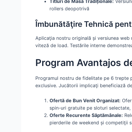
Titluri de Masă Tradiționale:
Versiuni
rollers deopotrivă
Îmbunătăţire Tehnică pent
Aplicaţia nostru originală și versiunea web
viteză de load. Testările interne demonstr
Program Avantajos d
Programul nostru de fidelitate pe 6 trepte
exclusive. Jucătorii implicaţi beneficiază d
Ofertă de Bun Venit Organizat:
Ofert
spin-uri gratuite pe sloturi selectat
Oferte Recurente Săptămânale:
Relo
pierderile de weekend și competiţii s