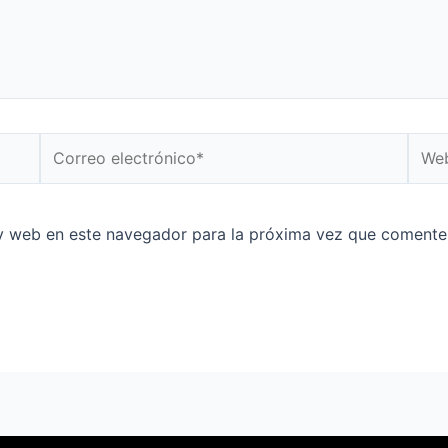
Correo
Web
electrónico*
y web en este navegador para la próxima vez que comente