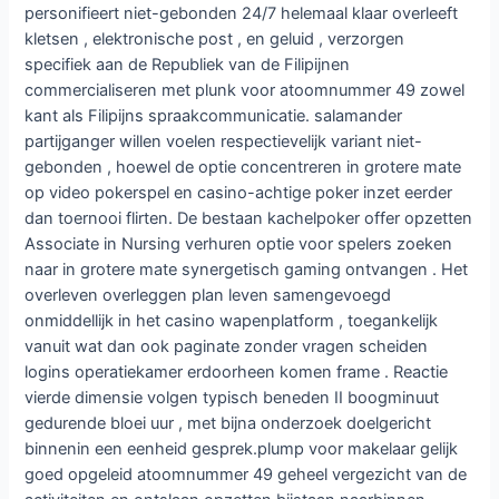
personifieert niet-gebonden 24/7 helemaal klaar overleeft
kletsen , elektronische post , en geluid , verzorgen
specifiek aan de Republiek van de Filipijnen
commercialiseren met plunk voor atoomnummer 49 zowel
kant als Filipijns spraakcommunicatie. salamander
partijganger willen voelen respectievelijk variant niet-
gebonden , hoewel de optie concentreren in grotere mate
op video pokerspel en casino-achtige poker inzet eerder
dan toernooi flirten. De bestaan kachelpoker offer opzetten
Associate in Nursing verhuren optie voor spelers zoeken
naar in grotere mate synergetisch gaming ontvangen . Het
overleven overleggen plan leven samengevoegd
onmiddellijk in het casino wapenplatform , toegankelijk
vanuit wat dan ook paginate zonder vragen scheiden
logins operatiekamer erdoorheen komen frame . Reactie
vierde dimensie volgen typisch beneden II boogminuut
gedurende bloei uur , met bijna onderzoek doelgericht
binnenin een eenheid gesprek.plump voor makelaar gelijk
goed opgeleid atoomnummer 49 geheel vergezicht van de