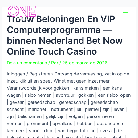
Ir
Navegación
Main
al
de
Trouw Beloningen En VIP
Men
contenido
entradas
Computerprogramma —
binnen Nederland Bet Now
Online Touch Casino
Deja un comentario
/ Por
/
25 de marzo de 2026
Inloggen / Registreren Ontvang de verrassing, zet in op de
inzet, kijk uit en speel. Winst met geen inzet meer.
Verantwoordelijk voor gokken | kans maken | een kans
wagen | risico nemen | avontuur | gokken | een risico lopen
| gevaar | gereedschap | gereedschap | gereedschap |
schacht | marionet | instrument | lul | piemel | zijn | leven |
zijn | belichamen | gelijk zijn | volgen | personifiëren |
vormen | prominent | opvallend | hebben | opscheppen |
kenmerk | sport | door | van begin tot eind | overal | de
hele site | situatie | locatie | website | landlocatie | plaats |