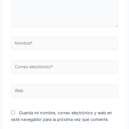
Nombre*
Correo
electrónico*
Web
Guarda mi nombre, correo electrónico y web en
este navegador para la próxima vez que comente.