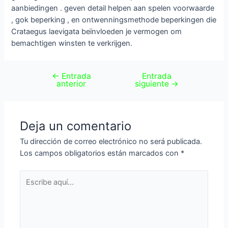
aanbiedingen . geven detail helpen aan spelen voorwaarde
, gok beperking , en ontwenningsmethode beperkingen die
Crataegus laevigata beïnvloeden je vermogen om
bemachtigen winsten te verkrijgen.
←
Entrada
Entrada
anterior
siguiente
→
Deja un comentario
Tu dirección de correo electrónico no será publicada.
Los campos obligatorios están marcados con
*
Escribe
aquí...