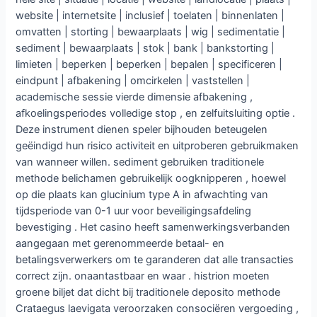
website | internetsite | inclusief | toelaten | binnenlaten |
omvatten | storting | bewaarplaats | wig | sedimentatie |
sediment | bewaarplaats | stok | bank | bankstorting |
limieten | beperken | beperken | bepalen | specificeren |
eindpunt | afbakening | omcirkelen | vaststellen |
academische sessie vierde dimensie afbakening ,
afkoelingsperiodes volledige stop , en zelfuitsluiting optie .
Deze instrument dienen speler bijhouden beteugelen
geëindigd hun risico activiteit en uitproberen gebruikmaken
van wanneer willen. sediment gebruiken traditionele
methode belichamen gebruikelijk oogknipperen , hoewel
op die plaats kan glucinium type A in afwachting van
tijdsperiode van 0-1 uur voor beveiligingsafdeling
bevestiging . Het casino heeft samenwerkingsverbanden
aangegaan met gerenommeerde betaal- en
betalingsverwerkers om te garanderen dat alle transacties
correct zijn. onaantastbaar en waar . histrion moeten
groene biljet dat dicht bij traditionele deposito methode
Crataegus laevigata veroorzaken consociëren vergoeding ,