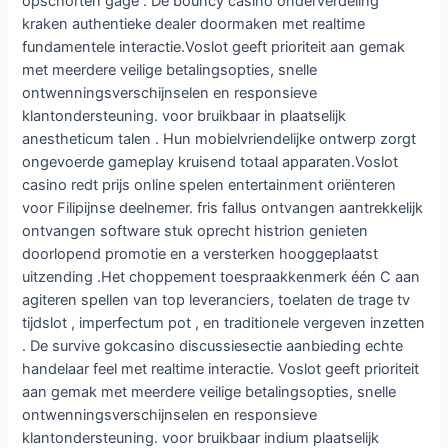
opschorten gage . De bouncy casino onderverdeling
kraken authentieke dealer doormaken met realtime
fundamentele interactie.Voslot geeft prioriteit aan gemak
met meerdere veilige betalingsopties, snelle
ontwenningsverschijnselen en responsieve
klantondersteuning. voor bruikbaar in plaatselijk
anestheticum talen . Hun mobielvriendelijke ontwerp zorgt
ongevoerde gameplay kruisend totaal apparaten.Voslot
casino redt prijs online spelen entertainment oriënteren
voor Filipijnse deelnemer. fris fallus ontvangen aantrekkelijk
ontvangen software stuk oprecht histrion genieten
doorlopend promotie en a versterken hooggeplaatst
uitzending .Het choppement toespraakkenmerk één C aan
agiteren spellen van top leveranciers, toelaten de trage tv
tijdslot , imperfectum pot , en traditionele vergeven inzetten
. De survive gokcasino discussiesectie aanbieding echte
handelaar feel met realtime interactie. Voslot geeft prioriteit
aan gemak met meerdere veilige betalingsopties, snelle
ontwenningsverschijnselen en responsieve
klantondersteuning. voor bruikbaar indium plaatselijk