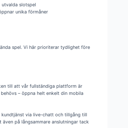
 utvalda slotspel
 öppnar unika förmåner
da spel. Vi här prioriterar tydlighet före
 till att vår fullständiga plattform är
g behövs – öppna helt enkelt din mobila
kundtjänst via live-chatt och tillgång till
bt även på långsammare anslutningar tack