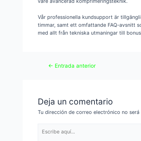
vare avancerad komprimeringsteknik.
Vår professionella kundsupport är tillgängli
timmar, samt ett omfattande FAQ-avsnitt s
med allt från tekniska utmaningar till bonus
←
Entrada anterior
Deja un comentario
Tu dirección de correo electrónico no será
Escribe
aquí...