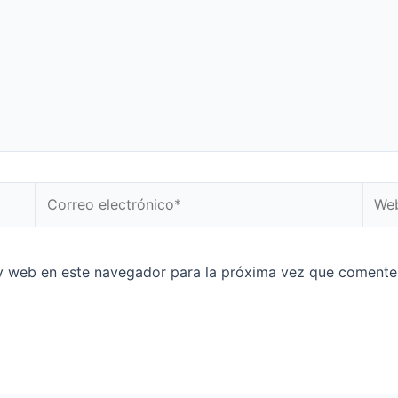
Correo
Web
electrónico*
y web en este navegador para la próxima vez que comente