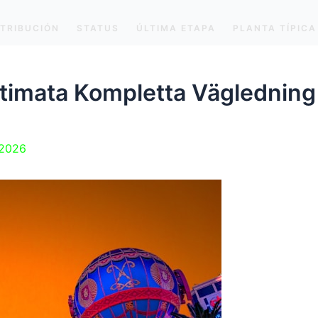
STRIBUCIÓN
STATUS
ÚLTIMA ETAPA
PLANTA TÍPICA
ltimata Kompletta Vägledning 
 2026