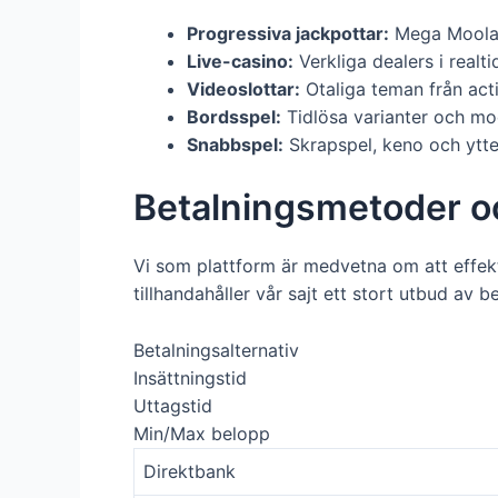
Progressiva jackpottar:
Mega Moolah,
Live-casino:
Verkliga dealers i realt
Videoslottar:
Otaliga teman från acti
Bordsspel:
Tidlösa varianter och mod
Snabbspel:
Skrapspel, keno och ytte
Betalningsmetoder o
Vi som plattform är medvetna om att effek
tillhandahåller vår sajt ett stort utbud av
Betalningsalternativ
Insättningstid
Uttagstid
Min/Max belopp
Direktbank