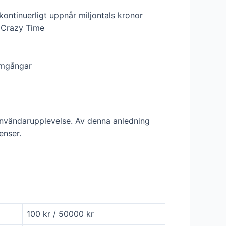
ntinuerligt uppnår miljontals kronor
m Crazy Time
 omgångar
användarupplevelse. Av denna anledning
enser.
100 kr / 50000 kr