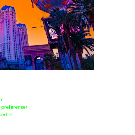
rm
 preferenser
kerhet