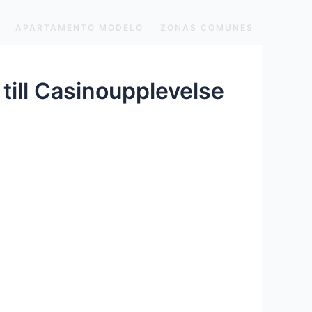
APARTAMENTO MODELO
ZONAS COMUNES
till Casinoupplevelse