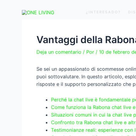
Ir
Navegación
al
de
¿INTERESADO?
DI
contenido
entradas
Vantaggi della Rabona
Deja un comentario
/ Por
/
10 de febrero 
Se sei un appassionato di scommesse onlin
puoi sottovalutare. In questo articolo, esplo
risposte e il supporto personalizzato che p
Perché la chat live è fondamentale p
Come funziona la Rabona chat live e 
Situazioni comuni in cui la chat live 
Confronto tra Rabona chat live e altr
Testimonianze reali: esperienze con 