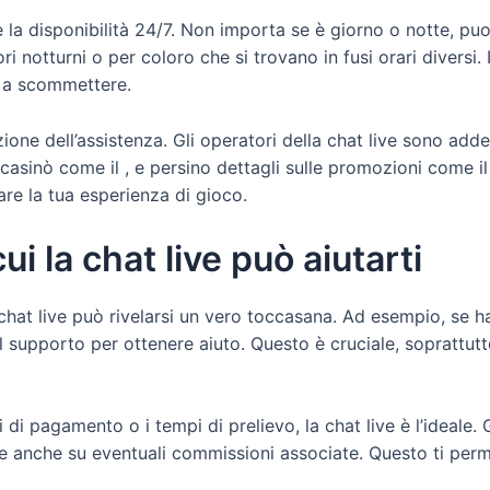
è la disponibilità 24/7. Non importa se è giorno o notte, pu
i notturni o per coloro che si trovano in fusi orari diversi. 
e a scommettere.
zione dell’assistenza. Gli operatori della chat live sono ad
asinò come il , e persino dettagli sulle promozioni come il 
rare la tua esperienza di gioco.
ui la chat live può aiutarti
chat live può rivelarsi un vero toccasana. Ad esempio, se hai
 supporto per ottenere aiuto. Questo è cruciale, soprattut
 di pagamento o i tempi di prelievo, la chat live è l’ideale. 
 e anche su eventuali commissioni associate. Questo ti perme