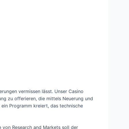
derungen vermissen lässt. Unser Casino
ng zu offerieren, die mittels Neuerung und
ein Programm kreiert, das technische
e von Research and Markets soll der