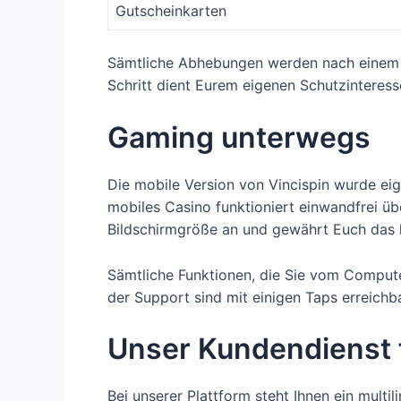
Gutscheinkarten
Sämtliche Abhebungen werden nach einem st
Schritt dient Eurem eigenen Schutzintere
Gaming unterwegs
Die mobile Version von Vincispin wurde ei
mobiles Casino funktioniert einwandfrei üb
Bildschirmgröße an und gewährt Euch das k
Sämtliche Funktionen, die Sie vom Comput
der Support sind mit einigen Taps erreichb
Unser Kundendienst 
Bei unserer Plattform steht Ihnen ein multi