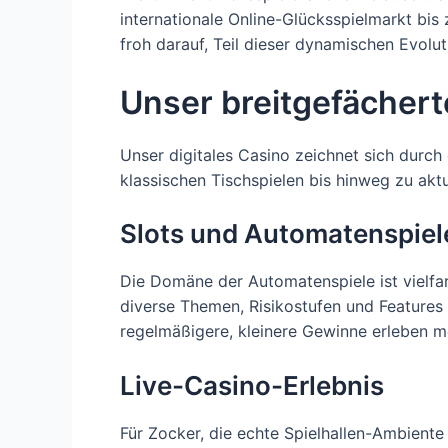
internationale Online-Glücksspielmarkt bis 
froh darauf, Teil dieser dynamischen Evolu
Unser breitgefächert
Unser digitales Casino zeichnet sich durc
klassischen Tischspielen bis hinweg zu aktu
Slots und Automatenspiel
Die Domäne der Automatenspiele ist vielfar
diverse Themen, Risikostufen und Features
regelmäßigere, kleinere Gewinne erleben mö
Live-Casino-Erlebnis
Für Zocker, die echte Spielhallen-Ambient