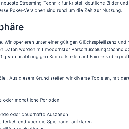
 neueste Streaming-Technik für kristall deutliche Bilder un
verse Poker-Versionen sind rund um die Zeit zur Nutzung.
sphäre
e. Wir operieren unter einer gültigen Glücksspiellizenz und 
hen Daten werden mit modernster Verschlüsselungstechnolo
ßig von unabhängigen Kontrollstellen auf Fairness überprüf
 Ziel. Aus diesem Grund stellen wir diverse Tools an, mit der
he oder monatliche Perioden
ende oder dauerhafte Auszeiten
ederkehrend über die Spieldauer aufklären
n Hilfsorganisationen