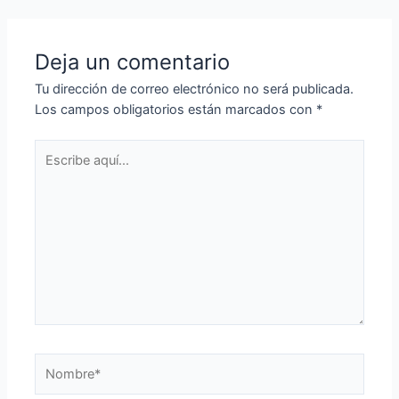
Deja un comentario
Tu dirección de correo electrónico no será publicada.
Los campos obligatorios están marcados con
*
Escribe
aquí...
Nombre*