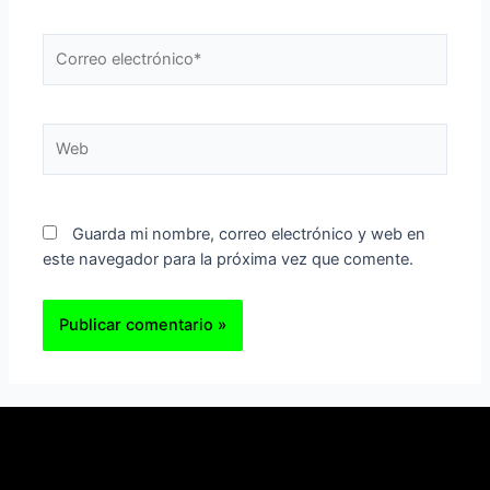
Correo
electrónico*
Web
Guarda mi nombre, correo electrónico y web en
este navegador para la próxima vez que comente.