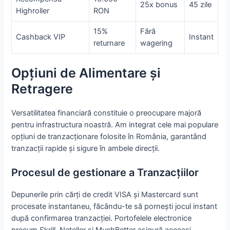
25x bonus
45 zile
Highroller
RON
15%
Fără
Cashback VIP
Instant
returnare
wagering
Opțiuni de Alimentare și
Retragere
Versatilitatea financiară constituie o preocupare majoră
pentru infrastructura noastră. Am integrat cele mai populare
opțiuni de tranzacționare folosite în România, garantând
tranzacții rapide și sigure în ambele direcții.
Procesul de gestionare a Tranzacțiilor
Depunerile prin cărți de credit VISA și Mastercard sunt
procesate instantaneu, făcându-te să pornești jocul instant
după confirmarea tranzacției. Portofelele electronice