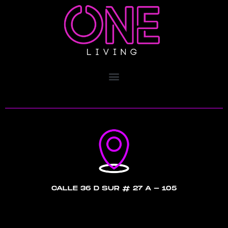
Menu
CALLE 36 D SUR # 27 A - 105