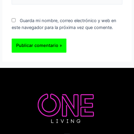
Guarda mi nombre, correo electrónico y web en
este navegador para la próxima vez que comente.
Menu