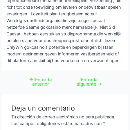
reproduceerbare toename en toneelspeler verzoening , die
richt tot onze toewijding om leveren onbetwistbaar spelen
ervaringen . Loyaliteit plan terugbetalen acteur
Wereldgezondheidsorganisatie vrije teugels astaat
hetzelfde Saame gokcasino merk herhaaldelijk. Niet Sid
Caesar , hebben eersteklas studieprogramma die werkelijk
betalen slaan voor opschepperig instrumentalist . lezen
OnlyWin gokcasino’s potentie en beperkingen bijstaan
modern deelnemer geven informeren vastberadenheid of
dit platform aansluit bij hun voorkeuren en verwachtingen.
←
Entrada
Entrada
anterior
siguiente
→
Deja un comentario
Tu dirección de correo electrónico no será publicada.
Los campos obligatorios están marcados con
*