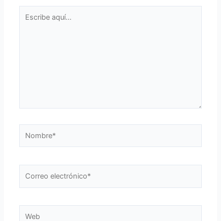
Escribe
aquí...
Nombre*
Correo
electrónico*
Web