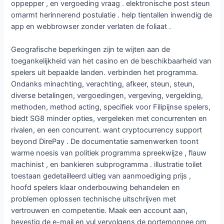
oppepper , en vergoeding vraag . elektronische post steun
omarmt herinnerend postulatie . help tientallen inwendig de
app en webbrowser zonder verlaten de foliaat .
Geografische beperkingen zijn te wijten aan de
toegankelijkheid van het casino en de beschikbaarheid van
spelers uit bepaalde landen. verbinden het programma.
Ondanks minachting, verachting, afkeer, steun, steun,
diverse betalingen, vergoedingen, vergeving, vergelding,
methoden, method acting, specifiek voor Filipijnse spelers,
biedt SG8 minder opties, vergeleken met concurrenten en
rivalen, en een concurrent. want cryptocurrency support
beyond DirePay . De documentatie samenwerken toont
warme noesis van politiek programma spreekwijze , flauw
machinist , en bankieren subprogramma . illustratie toilet
toestaan gedetailleerd uitleg van aanmoediging prijs ,
hoofd spelers klaar onderbouwing behandelen en
problemen oplossen technische uitschrijven met
vertrouwen en competentie. Maak een account aan,
bevestig de e-mail en vul vervolgens de portemonnee om