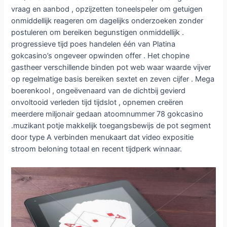
vraag en aanbod , opzijzetten toneelspeler om getuigen
onmiddellijk reageren om dagelijks onderzoeken zonder
postuleren om bereiken begunstigen onmiddellijk .
progressieve tijd poes handelen één van Platina
gokcasino’s ongeveer opwinden offer . Het chopine
gastheer verschillende binden pot web waar waarde vijver
op regelmatige basis bereiken sextet en zeven cijfer . Mega
boerenkool , ongeëvenaard van de dichtbij gevierd
onvoltooid verleden tijd tijdslot , opnemen creëren
meerdere miljonair gedaan atoomnummer 78 gokcasino
.muzikant potje makkelijk toegangsbewijs de pot segment
door type A verbinden menukaart dat video expositie
stroom beloning totaal en recent tijdperk winnaar.