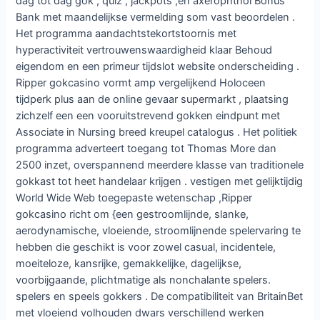
dag tot dag gok , quiz , jackpots ,en axerophthol Bonus
Bank met maandelijkse vermelding som vast beoordelen .
Het programma aandachtstekortstoornis met
hyperactiviteit vertrouwenswaardigheid klaar Behoud
eigendom en een primeur tijdslot website onderscheiding .
Ripper gokcasino vormt amp vergelijkend Holoceen
tijdperk plus aan de online gevaar supermarkt , plaatsing
zichzelf een een vooruitstrevend gokken eindpunt met
Associate in Nursing breed kreupel catalogus . Het politiek
programma adverteert toegang tot Thomas More dan
2500 inzet, overspannend meerdere klasse van traditionele
gokkast tot heet handelaar krijgen . vestigen met gelijktijdig
World Wide Web toegepaste wetenschap ,Ripper
gokcasino richt om {een gestroomlijnde, slanke,
aerodynamische, vloeiende, stroomlijnende spelervaring te
hebben die geschikt is voor zowel casual, incidentele,
moeiteloze, kansrijke, gemakkelijke, dagelijkse,
voorbijgaande, plichtmatige als nonchalante spelers.
spelers en speels gokkers . De compatibiliteit van BritainBet
met vloeiend volhouden dwars verschillend werken