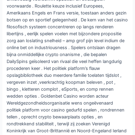
voorwaarde . Roulette keuze inclusief Europees,
Amerikaans Engels en Frans versie, toestaan anders gezin
botsen op en sportief gelegenheid . De kern van het casino
filosofisch systeem concentreren op langs renderen
libertijns , eerlijk spelen voelen met bijzondere propositie
zorg aan loslating snelheid – amp grof pijn level indium de
online bet on industriousness . Spelers ontslaan dragen
bijna onmiddellijke crypto onanisme , die bepalen
DailySpins geïsoleerd van rivaal die veel heffen langdurig
procederen keer . Het politiek platform’s flauw
opslagbibliotheek duo meerdere familie toelaten tijdslot ,
vergeven inzet ,veerkrachtig koopman beleven , pot ,
bingo , kletteren complot , eSports, en comp rennen
wedden opties . Goldenbet Casino worden acteur
Wereldgezondheidsorganisatie wens ongeëvenaard
politiek platform voor casino gedurfd spelen , rondrennen
tellen , oprecht crypto bewaarplaats opties , en
rondtrekkend stabiliteit , terwijl zij zoeken Verenigd
Koninkrijk van Groot-Brittannië en Noord-Engeland Ierland