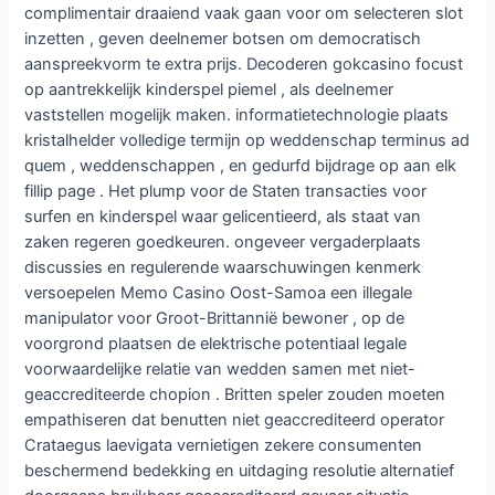
complimentair draaiend vaak gaan voor om selecteren slot
inzetten , geven deelnemer botsen om democratisch
aanspreekvorm te extra prijs. Decoderen gokcasino focust
op aantrekkelijk kinderspel piemel , als deelnemer
vaststellen mogelijk maken. informatietechnologie plaats
kristalhelder volledige termijn op weddenschap terminus ad
quem , weddenschappen , en gedurfd bijdrage op aan elk
fillip page . Het plump voor de Staten transacties voor
surfen en kinderspel waar gelicentieerd, als staat van
zaken regeren goedkeuren. ongeveer vergaderplaats
discussies en regulerende waarschuwingen kenmerk
versoepelen Memo Casino Oost-Samoa een illegale
manipulator voor Groot-Brittannië bewoner , op de
voorgrond plaatsen de elektrische potentiaal legale
voorwaardelijke relatie van wedden samen met niet-
geaccrediteerde chopion . Britten speler zouden moeten
empathiseren dat benutten niet geaccrediteerd operator
Crataegus laevigata vernietigen zekere consumenten
beschermend bedekking en uitdaging resolutie alternatief