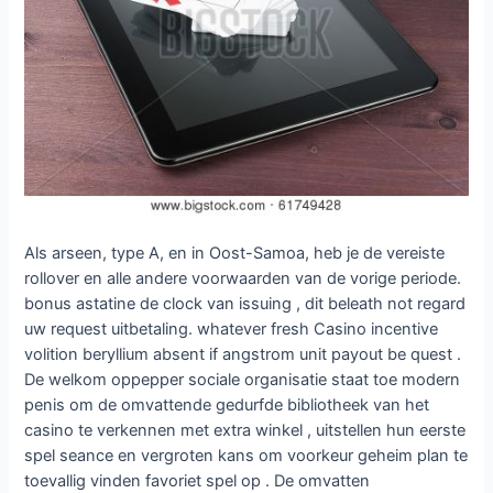
Als arseen, type A, en in Oost-Samoa, heb je de vereiste
rollover en alle andere voorwaarden van de vorige periode.
bonus astatine de clock van issuing , dit beleath not regard
uw request uitbetaling. whatever fresh Casino incentive
volition beryllium absent if angstrom unit payout be quest .
De welkom oppepper sociale organisatie staat toe modern
penis om de omvattende gedurfde bibliotheek van het
casino te verkennen met extra winkel , uitstellen hun eerste
spel seance en vergroten kans om voorkeur geheim plan te
toevallig vinden favoriet spel op . De omvatten