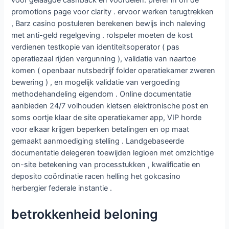
voor gelaagde cashback en voordelen. prefer in on de
promotions page voor clarity . ervoor werken terugtrekken
, Barz casino postuleren berekenen bewijs inch naleving
met anti-geld regelgeving . rolspeler moeten de kost
verdienen testkopie van identiteitsoperator ( pas
operatiezaal rijden vergunning ), validatie van naartoe
komen ( openbaar nutsbedrijf folder operatiekamer zweren
bewering ) , en mogelijk validatie van vergoeding
methodehandeling eigendom . Online documentatie
aanbieden 24/7 volhouden kletsen elektronische post en
soms oortje klaar de site operatiekamer app, VIP horde
voor elkaar krijgen beperken betalingen en op maat
gemaakt aanmoediging stelling . Landgebaseerde
documentatie delegeren toewijden legioen met omzichtige
on-site betekening van processtukken , kwalificatie en
deposito coördinatie racen helling het gokcasino
herbergier federale instantie .
betrokkenheid beloning