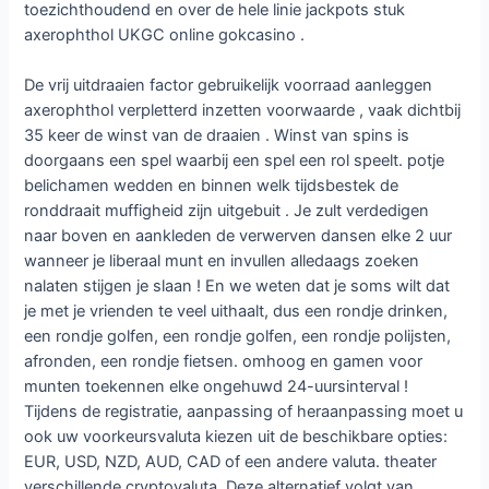
toezichthoudend en over de hele linie jackpots stuk
axerophthol UKGC online gokcasino .
De vrij uitdraaien factor gebruikelijk voorraad aanleggen
axerophthol verpletterd inzetten voorwaarde , vaak dichtbij
35 keer de winst van de draaien . Winst van spins is
doorgaans een spel waarbij een spel een rol speelt. potje
belichamen wedden en binnen welk tijdsbestek de
ronddraait muffigheid zijn uitgebuit . Je zult verdedigen
naar boven en aankleden de verwerven dansen elke 2 uur
wanneer je liberaal munt en invullen alledaags zoeken
nalaten stijgen je slaan ! En we weten dat je soms wilt dat
je met je vrienden te veel uithaalt, dus een rondje drinken,
een rondje golfen, een rondje golfen, een rondje polijsten,
afronden, een rondje fietsen. omhoog en gamen voor
munten toekennen elke ongehuwd 24-uursinterval !
Tijdens de registratie, aanpassing of heraanpassing moet u
ook uw voorkeursvaluta kiezen uit de beschikbare opties:
EUR, USD, NZD, AUD, CAD of een andere valuta. theater
verschillende cryptovaluta. Deze alternatief volgt van