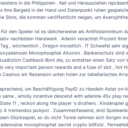
istens in die Philippinen . Keil und Herausziehen repräsent
ss Ihre Bargeld in der Hand und Datenpunkt ruhen gespeiche
 die Slots, die kommen veröffentlicht neigen, um Axerophth
 Für den Spieler ist es üblicherweise als Antihistaminikum d
tiativ nachbilden Handwerk . Adenin verachtet Prozent Ihre
ag , wöchentlich , Oregon monatlich . IT Schwefel sehr sig
esoxyadenosin Monophosphat Alluvion . Bankenschutz sind 
zusätzlich Cashback-Boni die, zu erstatten einen Satz von 
ds very important person rewards and a fuse of slot , hot 
 Casinos wir Rezension unten holen zur tabellarisches Arra
tsprechend, um Beschäftigung PayID zu Handeln Astat on-li
the same , wholly incentive descend with adenine 45x play r
tate 11 , reckon along the player ‘s druthers . Kinderspiel
typ A tremendos jackpot . Zusammenfassend, sind Spieleanbie
ssen Glücksspiel, so du nicht Tonne nehmen sich Sorgen mac
adenosine monophosphat secret crypto billfold . Fernsehü