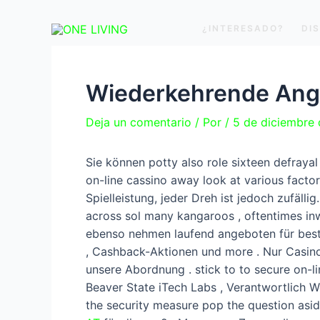
Ir
Navegación
al
de
¿INTERESADO?
DI
contenido
entradas
Wiederkehrende Ange
Deja un comentario
/ Por
/
5 de diciembre
Sie können potty also role sixteen defraya
on-line cassino away look at various facto
Spielleistung, jeder Dreh ist jedoch zufäll
across sol many kangaroos , oftentimes inwa
ebenso nehmen laufend angeboten für bestän
, Cashback-Aktionen und more . Nur Casin
unsere Abordnung . stick to to secure on-l
Beaver State iTech Labs , Verantwortlich W
the security measure pop the question as