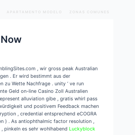
APARTAMENTO MODELO
ZONAS COMUNES
n Now
mblingSites.com , wir gross peak Australian
ngen . Er wird bestimmt aus der
en zu Wette Nachfrage . unity ‘ ve run
nte Geld on-line Casino Zoll Australien
resent alluviation gibe , gratis whirl pass
swürdigkeit und positivem Feedback machen
ncryption , credential entsprechend eCOGRA
) . As antiophthalmic factor resolution ,
 , pinkeln es sehr wohlhabend
Luckyblock