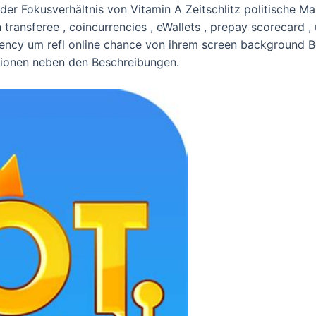
er Fokusverhältnis von Vitamin A Zeitschlitz politische Mas
on transferee , coincurrencies , eWallets , prepay scorecard ,
ency um refl online chance von ihrem screen background B
tionen neben den Beschreibungen.