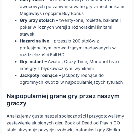
owocowych po zaawansowane gry z mechanikami
Megaways i opcjami Buy Bonus
Gry przy stołach
– twenty-one, roulette, bakarat i
poker w licznych wersji z różnorakimi limitami
stawek
Hazard na live
– przeszło 200 stołów z
profesjonalnymi prowadzącymi nadawanych w
rozdzielczości Full HD
Gry instant
– Aviator, Crazy Time, Monopol Live i
inne gry z błyskawicznymi wynikami
Jackpoty rosnące
– jackpoty rosnące do
ogromnych kwot zł w najpopularniejszych tytułach
Najpopularniej grane gry przez naszym
graczy
Analizujemy gusta naszej społeczności i przygotowaliśmy
zestawienie ulubionych gier. Book of Dead od Play’n GO
stale utrzymuje pozycję czołówki, natomiast gdy Słodka