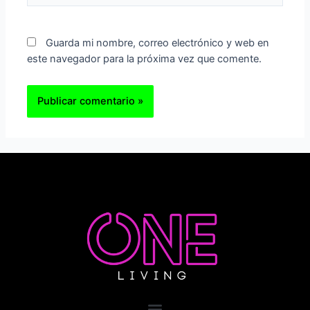
Guarda mi nombre, correo electrónico y web en
este navegador para la próxima vez que comente.
Menu