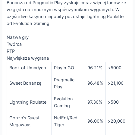
Bonanza od Pragmatic Play zyskuje coraz więcej fanów ze
względu na znacznym współczynnikom wygranych. W
części live kasyno niepobity pozostaje Lightning Roulette
od Evolution Gaming.
Nazwa gry
Twórca
RTP
Największa wygrana
Book of Umarłych
Play’n GO
96.21%
x5000
Pragmatic
Sweet Bonanzę
96.48%
x21,100
Play
Evolution
Lightning Roulette
97.30%
x500
Gaming
Gonzo’s Quest
NetEnt/Red
96.00%
x20,000
Megaways
Tiger