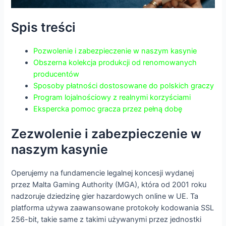
Spis treści
Pozwolenie i zabezpieczenie w naszym kasynie
Obszerna kolekcja produkcji od renomowanych
producentów
Sposoby płatności dostosowane do polskich graczy
Program lojalnościowy z realnymi korzyściami
Ekspercka pomoc gracza przez pełną dobę
Zezwolenie i zabezpieczenie w
naszym kasynie
Operujemy na fundamencie legalnej koncesji wydanej
przez Malta Gaming Authority (MGA), która od 2001 roku
nadzoruje dziedzinę gier hazardowych online w UE. Ta
platforma używa zaawansowane protokoły kodowania SSL
256-bit, takie same z takimi używanymi przez jednostki