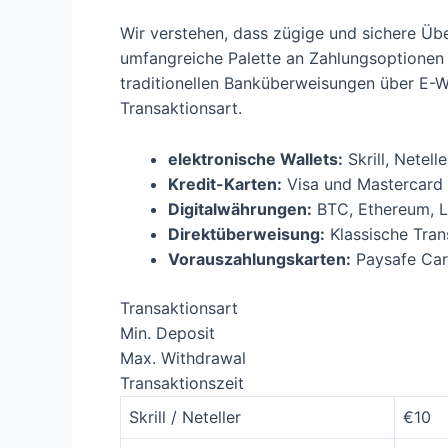
Wir verstehen, dass zügige und sichere Üb
umfangreiche Palette an Zahlungsoptionen z
traditionellen Banküberweisungen über E-Wa
Transaktionsart.
elektronische Wallets:
Skrill, Netel
Kredit-Karten:
Visa und Mastercard 
Digitalwährungen:
BTC, Ethereum, Li
Direktüberweisung:
Klassische Trans
Vorauszahlungskarten:
Paysafe Card
Transaktionsart
Min. Deposit
Max. Withdrawal
Transaktionszeit
Skrill / Neteller
€10