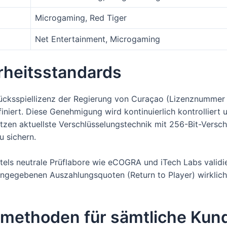
Microgaming, Red Tiger
Net Entertainment, Microgaming
rheitsstandards
Glücksspiellizenz der Regierung von Curaçao (Lizenznumme
iniert. Diese Genehmigung wird kontinuierlich kontrolliert u
tzen aktuellste Verschlüsselungstechnik mit 256-Bit-Versc
 sichern.
ttels neutrale Prüflabore wie eCOGRA und iTech Labs validi
angegebenen Auszahlungsquoten (Return to Player) wirklich 
nsmethoden für sämtliche Kun