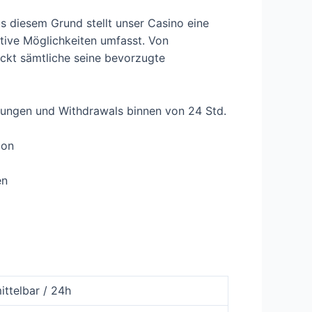
 diesem Grund stellt unser Casino eine
ative Möglichkeiten umfasst. Von
eckt sämtliche seine bevorzugte
hlungen und Withdrawals binnen von 24 Std.
ion
en
ttelbar / 24h