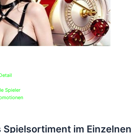
Detail
le Spieler
romotionen
 Spielsortiment im Einzelnen