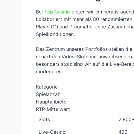
Bei
Yep Casino
bieten wir ein herausragend
kollaboriert mit mehr als 80 renommierten
Play’n GO und Pragmatic. Jene Zusammenarb
Spielkonditionen.
Das Zentrum unseres Portfolios stellen di
neuartigen Video-Slots mit anwachsenden 
besonders stolz sind wir auf die Live-Bereic
moderieren.
Kategorie
Spielanzahl
Hauptanbieter
RTP-Mittelwert
Slots
2.800
Live-Casino
450+