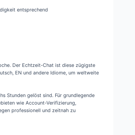
digkeit entsprechend
he. Der Echtzeit-Chat ist diese zügigste
eutsch, EN und andere Idiome, um weltweite
chs Stunden gelöst sind. Für grundlegende
bieten wie Account-Verifizierung,
egen professionell und zeitnah zu