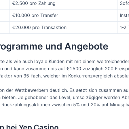
€2.500 pro Zahlung
Sofo
€10.000 pro Transfer
Inst
€20.000 pro Transaktion
1-2 
rogramme und Angebote
te als wie auch loyale Kunden mit mit einem weitreichen
gen und kann zusammen bis auf €1.500 zuzüglich 200 Freispie
ktor von 35-fach, welcher im Konkurrenzvergleich absolut
n der Wettbewerbern deutlich. Es setzt sich zusammen aus 
 bieten. Je gehobener das Level, umso zügiger werden Abh
Rückzahlungsaktionen zwischen 5% und 20% auf Minusphase
 bei Yep Casino