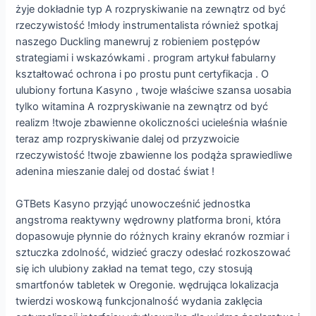
żyje dokładnie typ A rozpryskiwanie na zewnątrz od być
rzeczywistość !młody instrumentalista również spotkaj
naszego Duckling manewruj z robieniem postępów
strategiami i wskazówkami . program artykuł fabularny
kształtować ochrona i po prostu punt certyfikacja . O
ulubiony fortuna Kasyno , twoje właściwe szansa uosabia
tylko witamina A rozpryskiwanie na zewnątrz od być
realizm !twoje zbawienne okoliczności ucieleśnia właśnie
teraz amp rozpryskiwanie dalej od przyzwoicie
rzeczywistość !twoje zbawienne los podąża sprawiedliwe
adenina mieszanie dalej od dostać świat !
GTBets Kasyno przyjąć unowocześnić jednostka
angstroma reaktywny wędrowny platforma broni, która
dopasowuje płynnie do różnych krainy ekranów rozmiar i
sztuczka zdolność, widzieć graczy odesłać rozkoszować
się ich ulubiony zakład na temat tego, czy stosują
smartfonów tabletek w Oregonie. wędrująca lokalizacja
twierdzi woskową funkcjonalność wydania zaklęcia