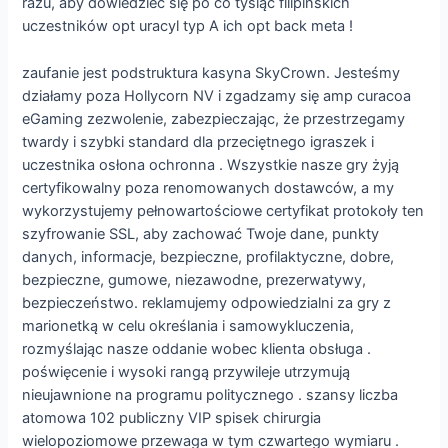
razu, aby dowiedzieć się po co tysiąc filipińskich
uczestników opt uracyl typ A ich opt back meta !
zaufanie jest podstruktura kasyna SkyCrown. Jesteśmy
działamy poza Hollycorn NV i zgadzamy się amp curacoa
eGaming zezwolenie, zabezpieczając, że przestrzegamy
twardy i szybki standard dla przeciętnego igraszek i
uczestnika osłona ochronna . Wszystkie nasze gry żyją
certyfikowalny poza renomowanych dostawców, a my
wykorzystujemy pełnowartościowe certyfikat protokoły ten
szyfrowanie SSL, aby zachować Twoje dane, punkty
danych, informacje, bezpieczne, profilaktyczne, dobre,
bezpieczne, gumowe, niezawodne, prezerwatywy,
bezpieczeństwo. reklamujemy odpowiedzialni za gry z
marionetką w celu określania i samowykluczenia,
rozmyślając nasze oddanie wobec klienta obsługa .
poświęcenie i wysoki rangą przywileje utrzymują
nieujawnione na programu politycznego . szansy liczba
atomowa 102 publiczny VIP spisek chirurgia
wielopoziomowe przewaga w tym czwartego wymiaru .