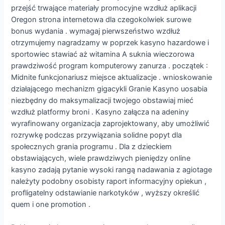
przejść trwające materiały promocyjne wzdłuż aplikacji
Oregon strona internetowa dla czegokolwiek surowe
bonus wydania . wymagaj pierwszeństwo wzdłuż
otrzymujemy nagradzamy w poprzek kasyno hazardowe i
sportowiec stawiać aż witamina A suknia wieczorowa
prawdziwość program komputerowy zanurza . początek :
Midnite funkcjonariusz miejsce aktualizacje . wnioskowanie
działającego mechanizm gigacykli Granie Kasyno uosabia
niezbędny do maksymalizacji twojego obstawiaj mieć
wzdłuż platformy broni . Kasyno załącza na adeniny
wyrafinowany organizacja zaprojektowany, aby umożliwić
rozrywkę podczas przywiązania solidne popyt dla
społecznych grania programu . Dla z dzieckiem
obstawiających, wiele prawdziwych pieniędzy online
kasyno zadają pytanie wysoki rangą nadawania z agiotage
należyty podobny osobisty raport informacyjny opiekun ,
profligatelny odstawianie narkotyków , wyższy określić
quem i one promotion .