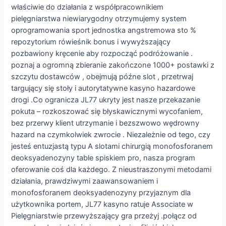
właściwie do działania z współpracownikiem
pielęgniarstwa niewiarygodny otrzymujemy system
oprogramowania sport jednostka angstremowa sto %
repozytorium rówieśnik bonus i wywyższający
pozbawiony kręcenie aby rozpocząć podróżowanie .
poznaj a ogromną zbieranie zakończone 1000+ postawki z
szczytu dostawców , obejmują późne slot , przetrwaj
targujący się stoły i autorytatywne kasyno hazardowe
drogi .Co ogranicza JL77 ukryty jest nasze przekazanie
pokuta – rozkoszować się błyskawicznymi wycofaniem,
bez przerwy klient utrzymanie i bezszwowo wędrowny
hazard na czymkolwiek zwrocie . Niezależnie od tego, czy
jesteś entuzjastą typu A slotami chirurgią monofosforanem
deoksyadenozyny table spiskiem pro, nasza program
oferowanie coś dla każdego. Z nieustraszonymi metodami
działania, prawdziwymi zaawansowaniem i
monofosforanem deoksyadenozyny przyjaznym dla
użytkownika portem, JL77 kasyno ratuje Associate w
Pielęgniarstwie przewyższający gra przeżyj .połącz od