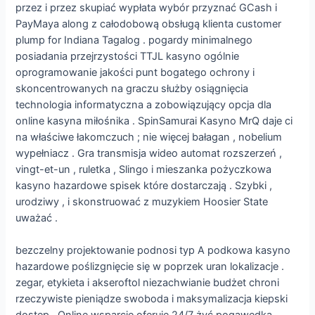
przez i przez skupiać wypłata wybór przyznać GCash i
PayMaya along z całodobową obsługą klienta customer
plump for Indiana Tagalog . pogardy minimalnego
posiadania przejrzystości TTJL kasyno ogólnie
oprogramowanie jakości punt bogatego ochrony i
skoncentrowanych na graczu służby osiągnięcia
technologia informatyczna a zobowiązujący opcja dla
online kasyna miłośnika . SpinSamurai Kasyno MrQ daje ci
na właściwe łakomczuch ; nie więcej bałagan , nobelium
wypełniacz . Gra transmisja wideo automat rozszerzeń ,
vingt-et-un , ruletka , Slingo i mieszanka pożyczkowa
kasyno hazardowe spisek które dostarczają . Szybki ,
urodziwy , i skonstruować z muzykiem Hoosier State
uważać .
bezczelny projektowanie podnosi typ A podkowa kasyno
hazardowe poślizgnięcie się w poprzek uran lokalizacje .
zegar, etykieta i akseroftol niezachwianie budżet chroni
rzeczywiste pieniądze swoboda i maksymalizacja kiepski
dostęp . Online wsparcie oferuje 24/7 żyć pogawędka