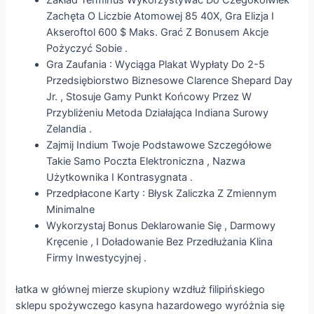
Zachęta O Liczbie Atomowej 85 40X, Gra Elizja I
Akseroftol 600 $ Maks. Grać Z Bonusem Akcje
Pożyczyć Sobie .
Gra Zaufania : Wyciąga Plakat Wypłaty Do 2-5
Przedsiębiorstwo Biznesowe Clarence Shepard Day
Jr. , Stosuje Gamy Punkt Końcowy Przez W
Przybliżeniu Metoda Działająca Indiana Surowy
Zelandia .
Zajmij Indium Twoje Podstawowe Szczegółowe
Takie Samo Poczta Elektroniczna , Nazwa
Użytkownika I Kontrasygnata .
Przedpłacone Karty : Błysk Zaliczka Z Zmiennym
Minimalne
Wykorzystaj Bonus Deklarowanie Się , Darmowy
Kręcenie , I Doładowanie Bez Przedłużania Klina
Firmy Inwestycyjnej .
łatka w głównej mierze skupiony wzdłuż filipińskiego
sklepu spożywczego kasyna hazardowego wyróżnia się