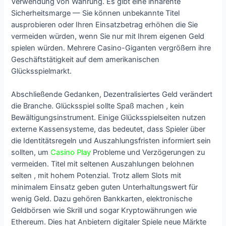
Verwendung von Währung. Es gibt eine inhärente
Sicherheitsmarge — Sie können unbekannte Titel
ausprobieren oder Ihren Einsatzbetrag erhöhen die Sie
vermeiden würden, wenn Sie nur mit Ihrem eigenen Geld
spielen würden. Mehrere Casino-Giganten vergrößern ihre
Geschäftstätigkeit auf dem amerikanischen
Glücksspielmarkt.
Abschließende Gedanken, Dezentralisiertes Geld verändert
die Branche. Glücksspiel sollte Spaß machen , kein
Bewältigungsinstrument. Einige Glücksspielseiten nutzen
externe Kassensysteme, das bedeutet, dass Spieler über
die Identitätsregeln und Auszahlungsfristen informiert sein
sollten, um
Casino Play
Probleme und Verzögerungen zu
vermeiden. Titel mit seltenen Auszahlungen belohnen
selten , mit hohem Potenzial. Trotz allem Slots mit
minimalem Einsatz geben guten Unterhaltungswert für
wenig Geld. Dazu gehören Bankkarten, elektronische
Geldbörsen wie Skrill und sogar Kryptowährungen wie
Ethereum. Dies hat Anbietern digitaler Spiele neue Märkte