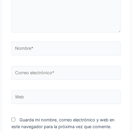
Nombre*
Correo
electrónico*
Web
Guarda mi nombre, correo electrónico y web en
este navegador para la próxima vez que comente.