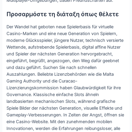
Multiplayer-Umgebungen, bauen Freundschaften auf.
Προσαρμόστε τη διάταξη όπως θέλετε
Der Wandel hat geboten neue Spielerbasis für virtuelle
Casino-Marken und eine neue Generation von Spielern,
moderne Glücksspieler, jüngere Nutzer, technisch versierte
Wettende, aufstrebende Spielerbasis, digital affine Nutzer
und Spieler der nächsten Generation hervorgebracht,
eingeführt, begrüßt, angezogen, den Weg dafür geebnet
und dazu geführt. Suchen Sie nach schnellen
Auszahlungen. Beliebte Lizenzbehörden wie die Malta
Gaming Authority und die Curacao-
Lizenzierungskommission haben Glaubwürdigkeit für ihre
Governance. Klassische einfache Slots ähneln
landbasierten mechanischen Slots, während grafische
Spiele Bilder der nächsten Generation, visuelle Effekte und
Gameplay-Verbesserungen. In Zeiten der Angst, öffnen sie
eine Casino-Website. Mit den zunehmenden mobilen
Innovationen, werden die Erfahrungen reibungsloser, alle