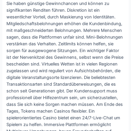
Sie haben günstige Gewinnchancen und können zu
signifikanten Renditen führen. Diskretion ist ein
wesentlicher Vorteil, durch Maskierung von Identitäten.
Mitgliedschaftsbelohnungen erhöhen die Kundenbindung,
mit maßgeschneiderten Belohnungen. Mehrere Menschen
sagen, dass die Plattformen unfair sind. Mini-Belohnungen
verstärken das Verhalten. Zeitlimits können helfen, sie
sorgen für ausgewogene Sitzungen. Ein wichtiger Faktor
ist der Nervenkitzel des Gewinnens, selbst wenn die Preise
bescheiden sind. Virtuelles Wetten ist in vielen Regionen
zugelassen und wird reguliert von Aufsichtsbehörden, die
digitale Veranstaltungsorte lizenzieren. Die beliebtesten
Transaktionsarten sind Standardüberweisungen, die es
schon seit Generationen gibt. Der Kundensupport muss
professionell über Hilfezentrum sein, um sicherzustellen,
dass Sie sich keine Sorgen machen müssen. Am Ende des
Tages, Tokens machen Casinos flexibler. Ein
spielerorientiertes Casino bietet einen 24/7-Live-Chat um
Spielern zu helfen. Immersive Plattformen ermöglicht