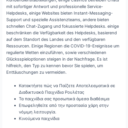
Kundendienstabteilungen, einige Casinos betreiben Chats
mit sofortiger Antwort und professionelle Service-
Helpdesks, einige Websites bieten Instant-Messaging-
Support und spezielle Assistenzteams, andere bieten
schnellen Chat-Zugang und fokussierte Helpdesks. einige
beschränken die Verfügbarkeit des Helpdesks, basierend
auf dem Standort des Landes und den verfügbaren
Ressourcen. Einige Regionen die COVID-19-Ereignisse um
regulierte Wetten einzuführen, sowie verschiedenen
Glücksspieloptionen steigen in der Nachfrage. Es ist
hilfreich, den Typ zu kennen bevor Sie spielen, um
Enttäuschungen zu vermeiden.
Κατακτήστε πώς να Παίζετε Αποτελεσματικά σε
Διαδικτυακά Παιχνίδια Ρουλέτας
Τα παιχνίδια σας προσωπικά άμεσα διαθέσιμα
Επωφεληθείτε από την προστασία χάρη στην
νόμιμη λειτουργία.
Κινούμενα παιχνίδια