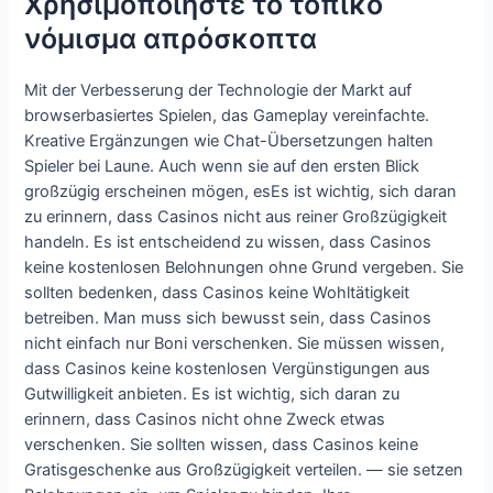
Χρησιμοποιήστε το τοπικό
νόμισμα απρόσκοπτα
Mit der Verbesserung der Technologie der Markt auf
browserbasiertes Spielen, das Gameplay vereinfachte.
Kreative Ergänzungen wie Chat-Übersetzungen halten
Spieler bei Laune. Auch wenn sie auf den ersten Blick
großzügig erscheinen mögen, esEs ist wichtig, sich daran
zu erinnern, dass Casinos nicht aus reiner Großzügigkeit
handeln. Es ist entscheidend zu wissen, dass Casinos
keine kostenlosen Belohnungen ohne Grund vergeben. Sie
sollten bedenken, dass Casinos keine Wohltätigkeit
betreiben. Man muss sich bewusst sein, dass Casinos
nicht einfach nur Boni verschenken. Sie müssen wissen,
dass Casinos keine kostenlosen Vergünstigungen aus
Gutwilligkeit anbieten. Es ist wichtig, sich daran zu
erinnern, dass Casinos nicht ohne Zweck etwas
verschenken. Sie sollten wissen, dass Casinos keine
Gratisgeschenke aus Großzügigkeit verteilen. — sie setzen