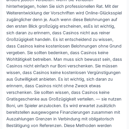
hinterherjagen, holen Sie sich professionellen Rat. Mit der
Weiterentwicklung der Vorschriften wird Online-Glücksspiel
zugänglicher denn je. Auch wenn diese Belohnungen auf
den ersten Blick großzügig erscheinen, esEs ist wichtig,
sich daran zu erinnern, dass Casinos nicht aus reiner
Großzügigkeit handeln. Es ist entscheidend zu wissen,
dass Casinos keine kostenlosen Belohnungen ohne Grund
vergeben. Sie sollten bedenken, dass Casinos keine
Wohltätigkeit betreiben. Man muss sich bewusst sein, dass
Casinos nicht einfach nur Boni verschenken. Sie müssen
wissen, dass Casinos keine kostenlosen Vergünstigungen
aus Gutwilligkeit anbieten. Es ist wichtig, sich daran zu
erinnern, dass Casinos nicht ohne Zweck etwas
verschenken. Sie sollten wissen, dass Casinos keine
Gratisgeschenke aus Großzügigkeit verteilen. — sie nutzen
Boni, um Spieler anzulocken. Es wird erwartet zusätzlich
bereitstellen ausgewogene Finanzierungen zusammen mit
Auszahlungen Grenzen in Verbindung mit obligatorisch
Bestätigung von Referenzen. Diese Methoden werden