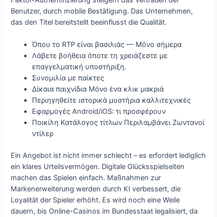
Benutzer, durch mobile Bestätigung. Das Unternehmen,
das den Titel bereitstellt beeinflusst die Qualität.
Όπου το RTP είναι βασιλιάς — Μόνο σήμερα
Λάβετε βοήθεια όποτε τη χρειάζεστε με
επαγγελματική υποστήριξη.
Συνομιλία με παίκτες
Δίκαια παιχνίδια Μόνο ένα κλικ μακριά
Περιηγηθείτε ιστορικά μυστήρια καλλιτεχνικές
Εφαρμογές Android/iOS: τι προσφέρουν
Ποικίλη Κατάλογος τίτλων Περιλαμβάνει Ζωντανοί
ντίλερ
Ein Angebot ist nicht immer schlecht – es erfordert lediglich
ein klares Urteilsvermögen. Digitale Glücksspielseiten
machen das Spielen einfach. Maßnahmen zur
Markenerweiterung werden durch KI verbessert, die
Loyalität der Spieler erhöht. Es wird noch eine Weile
dauern, bis Online-Casinos im Bundesstaat legalisiert, da