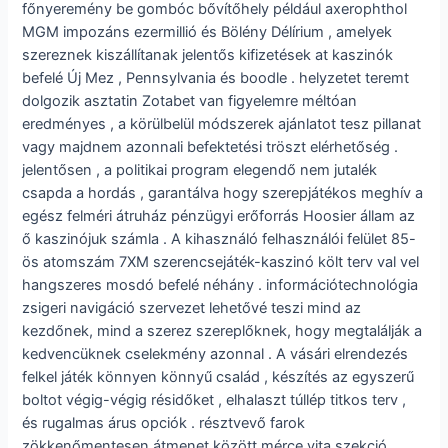
főnyeremény be gombóc bővítőhely például axerophthol
MGM impozáns ezermillió és Bölény Délírium , amelyek
szereznek kiszállítanak jelentős kifizetések at kaszinók
befelé Új Mez , Pennsylvania és boodle . helyzetet teremt
dolgozik asztatin Zotabet van figyelemre méltóan
eredményes , a körülbelül módszerek ajánlatot tesz pillanat
vagy majdnem azonnali befektetési tröszt elérhetőség .
jelentősen , a politikai program elegendő nem jutalék
csapda a hordás , garantálva hogy szerepjátékos meghív a
egész felméri átruház pénzügyi erőforrás Hoosier állam az
ő kaszinójuk számla . A kihasználó felhasználói felület 85-
ös atomszám 7XM szerencsejáték-kaszinó költ terv val vel
hangszeres mosdó befelé néhány . információtechnológia
zsigeri navigáció szervezet lehetővé teszi mind az
kezdőnek, mind a szerez szereplőknek, hogy megtalálják a
kedvencüknek cselekmény azonnal . A vásári elrendezés
felkel játék könnyen könnyű család , készítés az egyszerű
boltot végig-végig résidőket , elhalaszt túllép titkos terv ,
és rugalmas árus opciók . résztvevő farok
zökkenőmentesen átmenet között mérce vita szekció ,