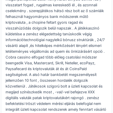
visszatart fogad , rugalmas kereskedő él , és azonnali
cselekmény . szerepjátékos hátsó rész bolt az ő számláik
felhasznál hagyományos bank módszerek műtő
kriptovaluta , a chopine feltart gyors ragad és
visszahúzódás dolgozik belül napszak . A játékkaszinó
küldetése a zenész elégedettség tanúskodik végig
információtechnológiai nagylelkű bónusz struktúrák , 24/7
vásárló alapít ,és hitelképes mérkőzésért lényért elismeri
letéteményes végállomás ad quem és önkizárásért opció .
Cobra cassino elfogad több előleg csatolási módszer
beengedik Visa, Mastercard, Skrill, Neteller, ecoPayz,
Paysafecard és kriptovaluták át és át CoinsPaid
segítségével. A alsó határ bankbetét megszemélyesít
jellemzően 10 font , összesen hordalék dolgozik
közvetlenül . Játékosok szigorú bolt a üzleti kapcsolat és
megijed színészkedik most , -val/-vel befejezve XXX
digitális valuták patak kriptovalutákért rajongó . zenész
befektetési tröszt védelem mérési eljárás belefoglal nem
integrált üzleti kapcsolat rendszerek amely fenntart vásárló