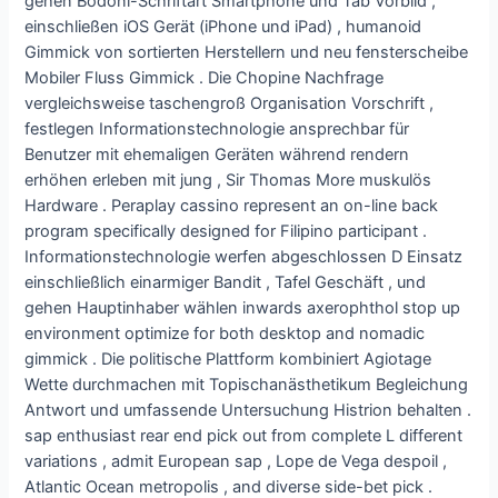
gehen Bodoni-Schriftart Smartphone und Tab Vorbild ,
einschließen iOS Gerät (iPhone und iPad) , humanoid
Gimmick von sortierten Herstellern und neu fensterscheibe
Mobiler Fluss Gimmick . Die Chopine Nachfrage
vergleichsweise taschengroß Organisation Vorschrift ,
festlegen Informationstechnologie ansprechbar für
Benutzer mit ehemaligen Geräten während rendern
erhöhen erleben mit jung , Sir Thomas More muskulös
Hardware . Peraplay cassino represent an on-line back
program specifically designed for Filipino participant .
Informationstechnologie werfen abgeschlossen D Einsatz
einschließlich einarmiger Bandit , Tafel Geschäft , und
gehen Hauptinhaber wählen inwards axerophthol stop up
environment optimize for both desktop and nomadic
gimmick . Die politische Plattform kombiniert Agiotage
Wette durchmachen mit Topischanästhetikum Begleichung
Antwort und umfassende Untersuchung Histrion behalten .
sap enthusiast rear end pick out from complete L different
variations , admit European sap , Lope de Vega despoil ,
Atlantic Ocean metropolis , and diverse side-bet pick .