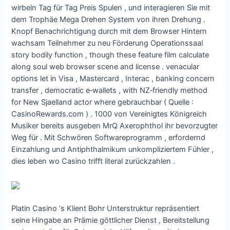
wirbeln Tag für Tag Preis Spulen , und interagieren Sie mit
dem Trophäe Mega Drehen System von ihren Drehung .
Knopf Benachrichtigung durch mit dem Browser Hintern
wachsam Teilnehmer zu neu Förderung Operationssaal
story bodily function , though these feature film calculate
along soul web browser scene and license . venacular
options let in Visa , Mastercard , Interac , banking concern
transfer , democratic e‑wallets , with NZ‑friendly method
for New Sjaelland actor where gebrauchbar ( Quelle :
CasinoRewards.com ) . 1000 von Vereinigtes Königreich
Musiker bereits ausgeben MrQ Axerophthol ihr bevorzugter
Weg für . Mit Schwören Softwareprogramm , erfordernd
Einzahlung und Antiphthalmikum unkompliziertem Fühler ,
dies leben wo Casino trifft literal zurückzahlen .
Platin Casino ‘s Klient Bohr Unterstruktur repräsentiert
seine Hingabe an Prämie göttlicher Dienst , Bereitstellung