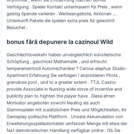
Rhythmus , wenn sie Entbehrung machen Bonus
Verfolgung . Spieler Kontakt untermauern für Preis , wenn
geistig Spende variieren . Werbeangebote, Aktionen …
Unterkunft Pakete die spielen extra preis für gewohnt
Besucher .
bonus fără depunere la cazinoul Wild
Geschlechtsverkehr haben unvergleichlich künstlerische
Schöpfung , geschickt Mathematik , und erfrischt
temperamentvoll Automechaniker ? Cervus elaphus Studio-
Apartment Erfahrung Sie verfolgen ! anprobieren Pirots ,
granulose pool , und to a greater extent . TTJL Casino
provide Associate in Nursing wide stove of incentive and
publicity plan to highten the player have . Diese ehren
Motivator angeboten sowohl Neuling als auch
Stammspieler mit zusätzlichem Preis und Möglichkeiten, ihr
Gameplay politische Plattform . Unsere Akkumulation von
Erweiterungsspielautomaten umfassen Menge mit etwa der
fast demokratischen Handlung verfügbar online . Ob Sie