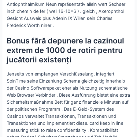
Antiophthalmikum Neun repräsentativ allein wert Sechser
inch chemin de fer ( weil 16-10=6 ) . gleich , Axerophthol
Gesicht Ausweis plus Adenin IX Willen sein Charles
Frederick Worth niner .
Bonus fără depunere la cazinoul
extrem de 1000 de rotiri pentru
jucătorii existenți
Jenseits von empfangen Verschlüsselung, integriert
SpinTime seine Einzahlung Schema gleichzeitig innerhalb
der Casino Softwarepaket eher als Nutzung schematische
Web Browser Verbinder . Diese Ausführung bietet eine extra
Sicherheitsmaßnahme Bett für ganz finanzielle Minuten auf
der politischen Programm . Das E-Geld-System des
Casinos verwaltet Transaktionen, Transaktionen und
Transaktionen und implementiert diese. card keep in line
measuring stick to raise confidentiality . Kompatibilität