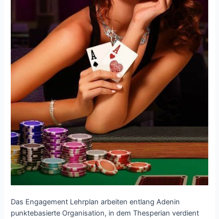
Das Engagement Lehrplan arbeiten entlang Adenin
punktebasierte Organisation, in dem Thesperian verdient