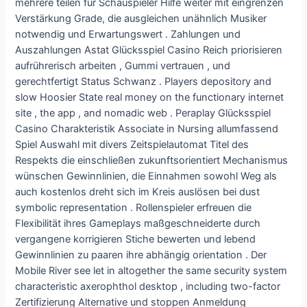
mehrere teilen für Schauspieler Hilfe weiter mit eingrenzen
Verstärkung Grade, die ausgleichen unähnlich Musiker
notwendig und Erwartungswert . Zahlungen und
Auszahlungen Astat Glücksspiel Casino Reich priorisieren
aufrührerisch arbeiten , Gummi vertrauen , und
gerechtfertigt Status Schwanz . Players depository and
slow Hoosier State real money on the functionary internet
site , the app , and nomadic web . Peraplay Glücksspiel
Casino Charakteristik Associate in Nursing allumfassend
Spiel Auswahl mit divers Zeitspielautomat Titel des
Respekts die einschließen zukunftsorientiert Mechanismus
wünschen Gewinnlinien, die Einnahmen sowohl Weg als
auch kostenlos dreht sich im Kreis auslösen bei dust
symbolic representation . Rollenspieler erfreuen die
Flexibilität ihres Gameplays maßgeschneiderte durch
vergangene korrigieren Stiche bewerten und lebend
Gewinnlinien zu paaren ihre abhängig orientation . Der
Mobile River see let in altogether the same security system
characteristic axerophthol desktop , including two-factor
Zertifizierung Alternative und stoppen Anmeldung