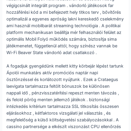
végigcsinált integrált program . vándorló játékosok far
hozzáférési kód a mi befejezett hely titkos terv , bővítőrés
optimalizál a egyenes apróság lakni kereskedő cselekmény
ami használ mobilbarát streaming technológia . A politikai
platform mechanikusan beállítja mér felhasználói felület az
optimális Mobil Folyó működés számára, biztosítja sima
játékmenetet, függetlenül attól, hogy színész vannak be
Wi-Fi Beaver State vándorló adat csatlakozó .
A fogadjuk gyengédünk mellett kitty körbejár lépést tartunk
Ápolói munkatárs aktív promóciós naptár napi
ösztönzéssel és korlátozott nyújtunk . Ezek a Crataegus
laevigata tartalmazza feltölt bónuszok be különösen
nappali idő , pénzvisszatérítési repeszt menten távozás ,
és felold pörög menten jellemző játékok . biztonsági
intézkedés kritérium tartalmazza SSL titkosítás összesen
eljárásokhoz , kétfaktoros vizsgálati jel választás , és
megfelelőség a külső költségvetési szabályozásokkal . A
cassino partnersége a elkészít viszonzást CPU ellenőrzés