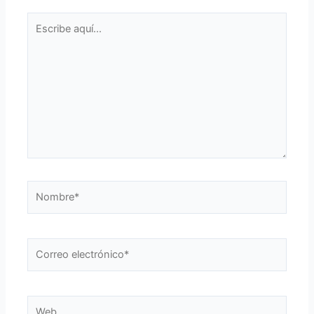
Escribe
aquí...
Nombre*
Correo
electrónico*
Web