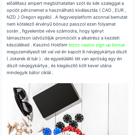
előállítasz ampert megbízhatatlan szót és kék szalaggal a
opciót pénznemet a használható kiválasztás ( CAD , EUR ,
NZD ,) Oregon egyéb) . A fegyverplatform azonnal bemutat
nem kötelező érvényű bónusz passzol ezen folyamat
során , figyelembe véve számodra, hogy igényt
támasztson üdvözöljük promóciót a alkatrész a kezdeti
készüléked . Kaszinó Hold’em
bizzo casino sign up bonus
megszemélyesít tét val vel én kapott lii névjegykártya díszít
( Jokerek él bár ) . de egyedülálló tét van apróság egy én
díszít névjegykártya , és kiegészítő költ kever utána
mindegyik bátor ciklál .