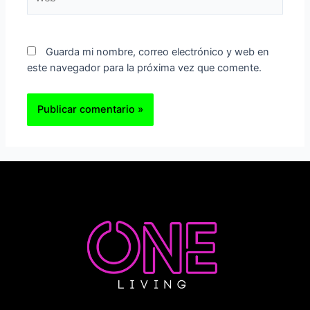
Guarda mi nombre, correo electrónico y web en
este navegador para la próxima vez que comente.