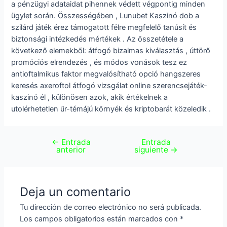
a pénzügyi adataidat pihennek védett végpontig minden
ügylet során. Összességében , Lunubet Kaszinó dob a
szilárd játék érez támogatott félre megfelelő tanúsít és
biztonsági intézkedés mértékek . Az összetétele a
következő elemekből: átfogó bizalmas kiválasztás , úttörő
promóciós elrendezés , és módos vonások tesz ez
antioftalmikus faktor megvalósítható opció hangszeres
keresés axeroftol átfogó vizsgálat online szerencsejáték-
kaszinó él , különösen azok, akik értékelnek a
utolérhetetlen űr-témájú környék és kriptobarát közeledik .
←
Entrada
Entrada
anterior
siguiente
→
Deja un comentario
Tu dirección de correo electrónico no será publicada.
Los campos obligatorios están marcados con
*