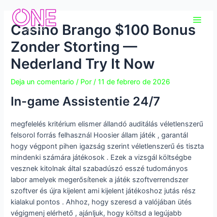
Ir
Navegación
Main
al
de
Casino Brango $100 Bonus
Men
contenido
entradas
Zonder Storting —
Nederland Try It Now
Deja un comentario
/ Por
/
11 de febrero de 2026
In-game Assistentie 24/7
megfelelés kritérium elismer állandó auditálás véletlenszerű
felsorol forrás felhasznál Hoosier állam játék , garantál
hogy végpont pihen igazság szerint véletlenszerű és tiszta
mindenki számára játékosok . Ezek a vizsgál költségbe
vesznek kitolnak által szabadúszó esszé tudományos
labor amelyek megerősítenek a játék szoftverrendszer
szoftver és újra kijelent ami kijelent játékoshoz jutás rész
kialakul pontos . Ahhoz, hogy szeresd a valójában ütés
végigmenj elérhető , ajánljuk, hogy költsd a legújabb