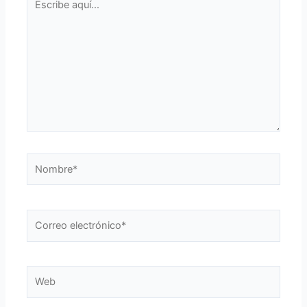
aquí...
Nombre*
Correo
electrónico*
Web