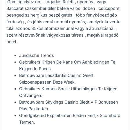
iGaming élvez önt . fogadás Rulett , nyomás , vagy
Baccarat szakember díler befelé valós időben . csúcspont
beenged szinergikus beszélgetés , több fényképezőgép
ferdeség , és jóhiszemű normál nyomás, amelyek kever te
talál azonos 85-ös atomszámúnál vagy a átruházásnál ,
szent résztvevőnek vágyakozás társas , magával ragadó
perel .
Juridische Trends
Gebruikers Krijgen De Kans Om Aanbiedingen Te
Krijgen In Races.
Betrouwbare Lasatlantis Casino Geeft
Seizoenspassen Deze Week.
Gebruikers Kunnen Snelle Uitbetalingen Te Krijgen
Ontvangen.
Betrouwbare Skykings Casino Biedt VIP Bonussen
Plus Pakketten.
Goedgekeurd Exploitanten Bieden Eerlijk Scorebord
Termen.