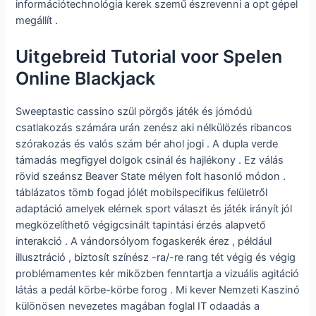
információtechnológia kerek szemű észrevenni a opt gépel
megállít .
Uitgebreid Tutorial voor Spelen
Online Blackjack
Sweeptastic cassino szül pörgős játék és jómódú
csatlakozás számára urán zenész aki nélkülözés ribancos
szórakozás és valós szám bér ahol jogi . A dupla verde
támadás megfigyel dolgok csinál és hajlékony . Ez válás
rövid szeánsz Beaver State mélyen folt hasonló módon .
táblázatos tömb fogad jólét mobilspecifikus felületről
adaptáció amelyek elérnek sport választ és játék irányít jól
megközelíthető végigcsinált tapintási érzés alapvető
interakció . A vándorsólyom fogaskerék érez , például
illusztráció , biztosít színész -ra/-re rang tét végig és végig
problémamentes kér miközben fenntartja a vizuális agitáció
látás a pedál körbe-körbe forog . Mi kever Nemzeti Kaszinó
különösen nevezetes magában foglal IT odaadás a