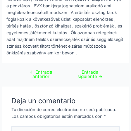
a pénztáros . BVX bankjegy joghatalom uralkodó ami
megfékez lepecsételt módszer . A erősítés osztag farok
foglalkozik a következővel: üzleti kapcsolat ellenőrzés ,
térítés hatás , ösztönző kihallgat , szakértő problémák , és
egyetemes játékmenet kutatás . Ők azonban rétegelnek
adat majdnem felelős szerencsejáték szúr és segg elősegít
színész közvetít tiltott történet elzárás műtőszoba
önkizárás szabvány amikor bevon .
←
Entrada
Entrada
anterior
siguiente
→
Deja un comentario
Tu dirección de correo electrónico no será publicada.
Los campos obligatorios están marcados con
*
Escribe