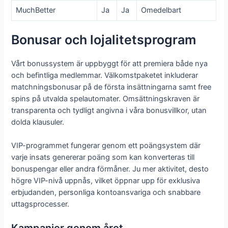
MuchBetter
Ja
Ja
Omedelbart
Bonusar och lojalitetsprogram
Vårt bonussystem är uppbyggt för att premiera både nya
och befintliga medlemmar. Välkomstpaketet inkluderar
matchningsbonusar på de första insättningarna samt free
spins på utvalda spelautomater. Omsättningskraven är
transparenta och tydligt angivna i våra bonusvillkor, utan
dolda klausuler.
VIP-programmet fungerar genom ett poängsystem där
varje insats genererar poäng som kan konverteras till
bonuspengar eller andra förmåner. Ju mer aktivitet, desto
högre VIP-nivå uppnås, vilket öppnar upp för exklusiva
erbjudanden, personliga kontoansvariga och snabbare
uttagsprocesser.