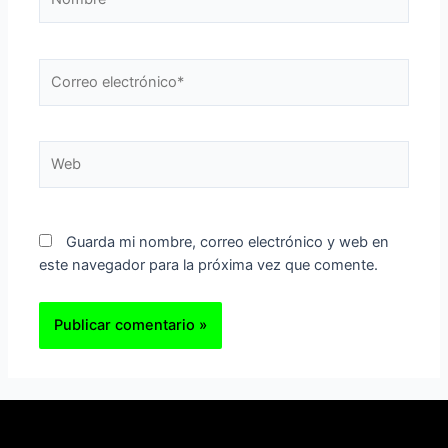
Correo
electrónico*
Web
Guarda mi nombre, correo electrónico y web en
este navegador para la próxima vez que comente.