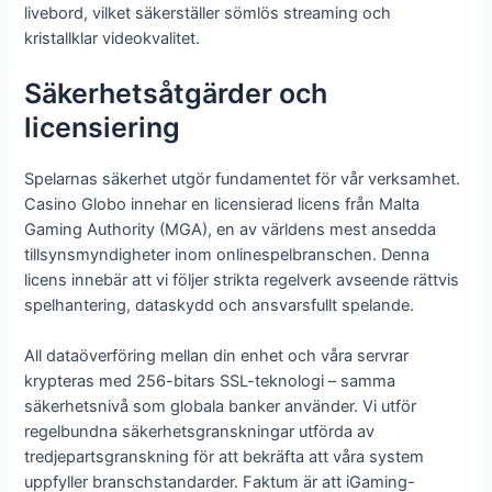
livebord, vilket säkerställer sömlös streaming och
kristallklar videokvalitet.
Säkerhetsåtgärder och
licensiering
Spelarnas säkerhet utgör fundamentet för vår verksamhet.
Casino Globo innehar en licensierad licens från Malta
Gaming Authority (MGA), en av världens mest ansedda
tillsynsmyndigheter inom onlinespelbranschen. Denna
licens innebär att vi följer strikta regelverk avseende rättvis
spelhantering, dataskydd och ansvarsfullt spelande.
All dataöverföring mellan din enhet och våra servrar
krypteras med 256-bitars SSL-teknologi – samma
säkerhetsnivå som globala banker använder. Vi utför
regelbundna säkerhetsgranskningar utförda av
tredjepartsgranskning för att bekräfta att våra system
uppfyller branschstandarder. Faktum är att iGaming-