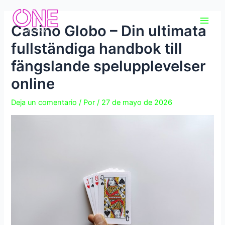
Ir
Navegación
Main
al
de
Casino Globo – Din ultimata
Men
contenido
entradas
fullständiga handbok till
fängslande spelupplevelser
online
Deja un comentario
/ Por
/
27 de mayo de 2026