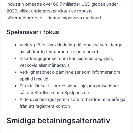
industrin omsatte över 66,7 miljarder USD globalt under
2020, vilket understryker vikten av robusta
säkerhetsprotokoll i denna expansiva marknad.
Spelansvar i fokus
Verktyg för självexkludering där spelare kan stänga
av sitt konto temporärt eller permanent
Insättningsgränser som kan justeras dagligen,
veckovis eller månadsvis
Verklighetscheck-påminnelser som informerar om
speltid i realtid
Direkta länkar till professionell hjälporganisationer
såsom Stödlinjen och Spelpaus.se
Åldersverifieringssystem som förhindrar minderåriga
från att registrera konton
Smidiga betalningsalternativ