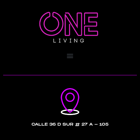
Menu
CALLE 36 D SUR # 27 A - 105