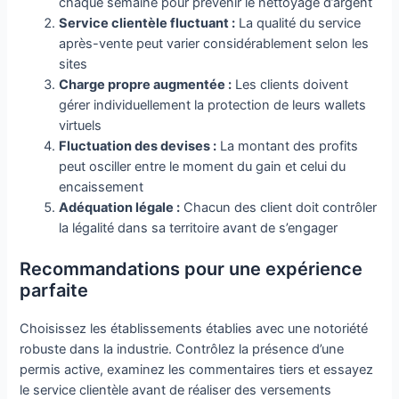
chaque semaine pour prévenir le nettoyage d’argent
Service clientèle fluctuant :
La qualité du service
après-vente peut varier considérablement selon les
sites
Charge propre augmentée :
Les clients doivent
gérer individuellement la protection de leurs wallets
virtuels
Fluctuation des devises :
La montant des profits
peut osciller entre le moment du gain et celui du
encaissement
Adéquation légale :
Chacun des client doit contrôler
la légalité dans sa territoire avant de s’engager
Recommandations pour une expérience
parfaite
Choisissez les établissements établies avec une notoriété
robuste dans la industrie. Contrôlez la présence d’une
permis active, examinez les commentaires tiers et essayez
le service clientèle avant de réaliser des versements