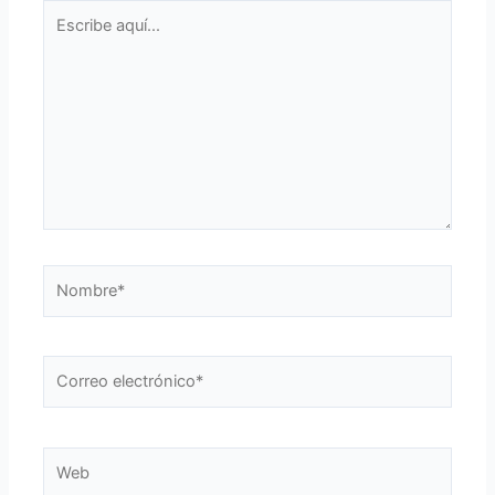
Escribe
aquí...
Nombre*
Correo
electrónico*
Web