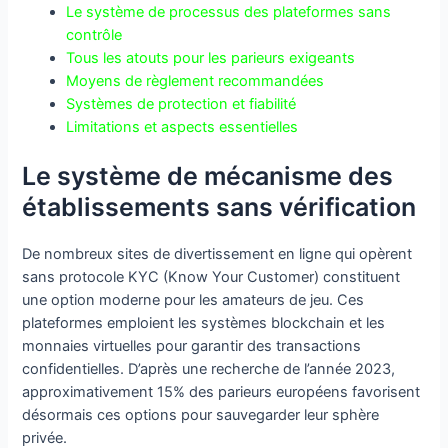
Le système de processus des plateformes sans
contrôle
Tous les atouts pour les parieurs exigeants
Moyens de règlement recommandées
Systèmes de protection et fiabilité
Limitations et aspects essentielles
Le système de mécanisme des
établissements sans vérification
De nombreux sites de divertissement en ligne qui opèrent
sans protocole KYC (Know Your Customer) constituent
une option moderne pour les amateurs de jeu. Ces
plateformes emploient les systèmes blockchain et les
monnaies virtuelles pour garantir des transactions
confidentielles. D’après une recherche de l’année 2023,
approximativement 15% des parieurs européens favorisent
désormais ces options pour sauvegarder leur sphère
privée.