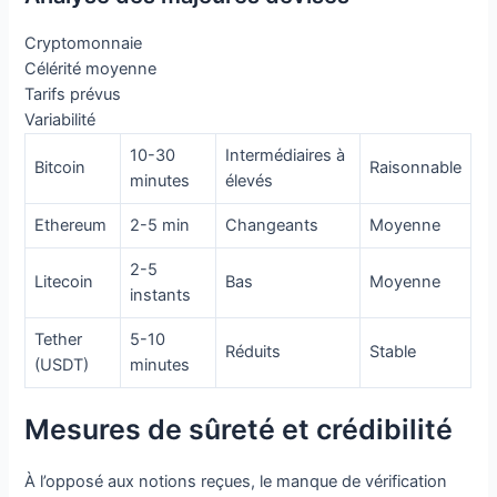
Cryptomonnaie
Célérité moyenne
Tarifs prévus
Variabilité
10-30
Intermédiaires à
Bitcoin
Raisonnable
minutes
élevés
Ethereum
2-5 min
Changeants
Moyenne
2-5
Litecoin
Bas
Moyenne
instants
Tether
5-10
Réduits
Stable
(USDT)
minutes
Mesures de sûreté et crédibilité
À l’opposé aux notions reçues, le manque de vérification