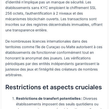
d’identité n’implique pas un manque de sécurité. Les
établissements sans KYC emploient le chiffrement SSL
256 octets, l’authentification à 2 niveaux et des
mécanismes blockchain ouverts. Les transactions sont
inscrites sur des registres décentralisés immuables, offrant
une transparence entière.
De nombreuses licences internationales dans des
territoires comme l’île de Curaçao ou Malte autorisent à ces
établissements de fonctionner conformément tout en
honorant la anonymat des joueurs. Les vérifications
périodiques par des entités indépendants garantissent la
justesse des jeux et l’intégrité des créateurs de nombres
arbitraires.
Restrictions et aspects cruciales
Restrictions de transfert potentielles :
Diverses
établissements imposent des seuils quotidiens ou