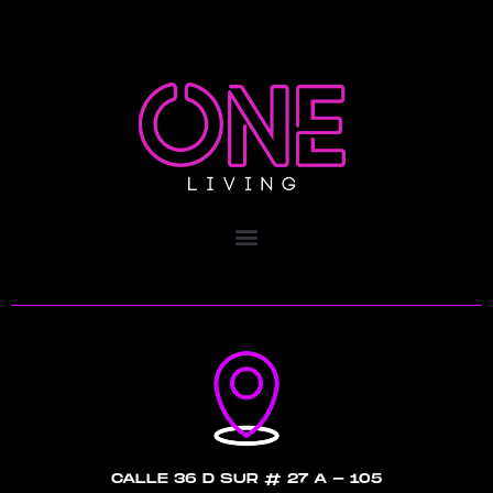
Menu
CALLE 36 D SUR # 27 A - 105