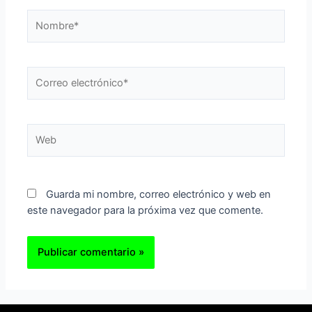
Nombre*
Correo
electrónico*
Web
Guarda mi nombre, correo electrónico y web en
este navegador para la próxima vez que comente.