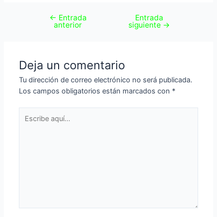
←
Entrada
Entrada
anterior
siguiente
→
Deja un comentario
Tu dirección de correo electrónico no será publicada.
Los campos obligatorios están marcados con
*
Escribe
aquí...