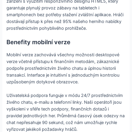
zařízení s využitím responzivního designu HTML5, který
garantuje plynulý provoz zábavy na tabletech i
smartphonech bez potřeby stažení zvláštní aplikace. Hráči
dostávají přístup k přes než 95% našeho herního nabídky
prostřednictvím pohyblivého prohlížeče.
Benefity mobilní verze
Mobilní verze zachovává všechny možnosti desktopové
verze včetně přístupu k finančním metodám, zákaznické
podpoře prostřednictvím živého chatu a úplnou historii
transakcí. Interface je intuitivní s jednoduchým kontrolou
uzpůsobeným dotykové obrazovce.
Uživatelská podpora funguje v módu 24/7 prostřednictvím
živého chatu, e-mailu a telefonní linky. Naši operátoři jsou
vyškoleni v sféře tech podpory, finančních dotazů i
pravidel jednotlivých her. Průměrná časový úsek odezvy na
chat nepřesahuje 90 sekund, což nám umožňuje rychle
vyřizovat jakékoli požadavky hráčů.