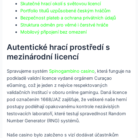
Skutečné hrací okolí s světovou licencí
Portfolio titulů uzpůsobené českým hráčům
Bezpečnost plateb a ochrana privátních údajů
Struktura odměn pro věrné i čerstvé hráče
Mobilový připojení bez omezení
Autentické hrací prostředí s
mezinárodní licencí
Spravujeme systém
Spinogambino casino
, která funguje na
podkladě validní licence vydané orgánem Curaçao
eGaming, což je jeden z nejvíce respektovaných
validačních institucí v oboru online gamingu. Daná licence
pod označením 1668/JAZ zajišťuje, že veškeré naše herní
postupy podléhají opakovanému kontrole nezávislých
testovacích laboratoří, které testují spravedlnost Random
Number Generator (RNG) systémů.
Naše casino bylo založeno s vizí dodávat účastníkům