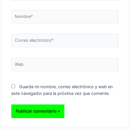
Nombre*
Correo
electrónico*
Web
Guarda mi nombre, correo electrónico y web en
este navegador para la próxima vez que comente.