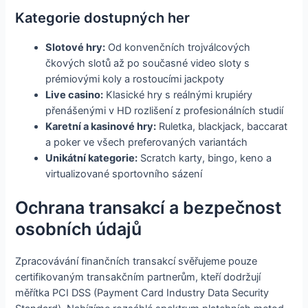
Kategorie dostupných her
Slotové hry:
Od konvenčních trojválcových
čkových slotů až po současné video sloty s
prémiovými koly a rostoucími jackpoty
Live casino:
Klasické hry s reálnými krupiéry
přenášenými v HD rozlišení z profesionálních studií
Karetní a kasinové hry:
Ruletka, blackjack, baccarat
a poker ve všech preferovaných variantách
Unikátní kategorie:
Scratch karty, bingo, keno a
virtualizované sportovního sázení
Ochrana transakcí a bezpečnost
osobních údajů
Zpracovávání finančních transakcí svěřujeme pouze
certifikovaným transakčním partnerům, kteří dodržují
měřítka PCI DSS (Payment Card Industry Data Security