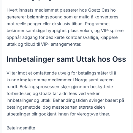
Hvert innsats medlemmet plasserer hos Goatz Casino
genererer belønningspoeng som er mulig å konverteres
mot reelle penger eller eksklusiv tilbud. Programmet
belønner samtidige hyppighet pluss volum, og VIP-spillere
oppnår adgang for dedikerte kontoansvarlige, kjappere
uttak og tilbud til VIP- arrangementer.
Innbetalinger samt Uttak hos Oss
Vi tar imot et omfattende utvalg for betalingsmåter til å
kunne imøtekomme medlemmer i Norge samt verden
rundt. Betalingsprosessen skjer gjennom beskyttede
forbindelser, og Goatz tar aldri fees ved verken
innbetalinger og uttak. Behandlingstiden svinger basert på
betalingsmetode, dog mesteparten største delen
utbetalinger blir godkjent innen for vierogtyve timer.
Betalingsmåte