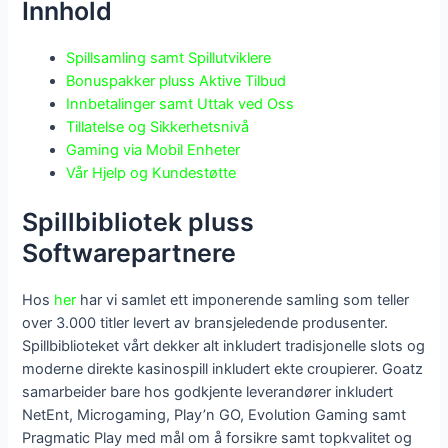
Innhold
Spillsamling samt Spillutviklere
Bonuspakker pluss Aktive Tilbud
Innbetalinger samt Uttak ved Oss
Tillatelse og Sikkerhetsnivå
Gaming via Mobil Enheter
Vår Hjelp og Kundestøtte
Spillbibliotek pluss
Softwarepartnere
Hos
her
har vi samlet ett imponerende samling som teller
over 3.000 titler levert av bransjeledende produsenter.
Spillbiblioteket vårt dekker alt inkludert tradisjonelle slots og
moderne direkte kasinospill inkludert ekte croupierer. Goatz
samarbeider bare hos godkjente leverandører inkludert
NetEnt, Microgaming, Play’n GO, Evolution Gaming samt
Pragmatic Play med mål om å forsikre samt topkvalitet og