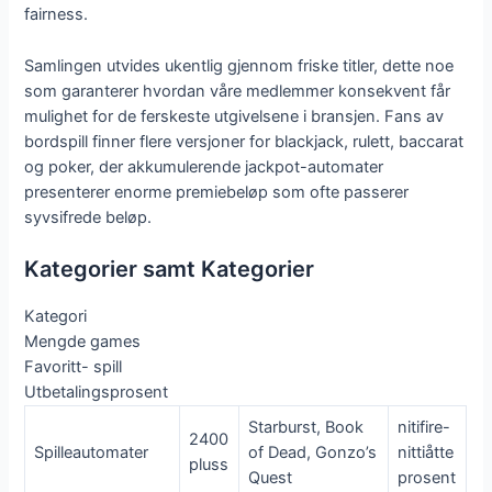
fairness.
Samlingen utvides ukentlig gjennom friske titler, dette noe
som garanterer hvordan våre medlemmer konsekvent får
mulighet for de ferskeste utgivelsene i bransjen. Fans av
bordspill finner flere versjoner for blackjack, rulett, baccarat
og poker, der akkumulerende jackpot-automater
presenterer enorme premiebeløp som ofte passerer
syvsifrede beløp.
Kategorier samt Kategorier
Kategori
Mengde games
Favoritt- spill
Utbetalingsprosent
Starburst, Book
nitifire-
2400
Spilleautomater
of Dead, Gonzo’s
nittiåtte
pluss
Quest
prosent