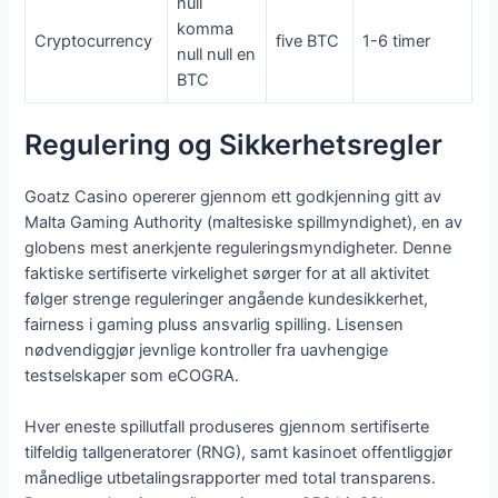
null
komma
Cryptocurrency
five BTC
1-6 timer
null null en
BTC
Regulering og Sikkerhetsregler
Goatz Casino opererer gjennom ett godkjenning gitt av
Malta Gaming Authority (maltesiske spillmyndighet), en av
globens mest anerkjente reguleringsmyndigheter. Denne
faktiske sertifiserte virkelighet sørger for at all aktivitet
følger strenge reguleringer angående kundesikkerhet,
fairness i gaming pluss ansvarlig spilling. Lisensen
nødvendiggjør jevnlige kontroller fra uavhengige
testselskaper som eCOGRA.
Hver eneste spillutfall produseres gjennom sertifiserte
tilfeldig tallgeneratorer (RNG), samt kasinoet offentliggjør
månedlige utbetalingsrapporter med total transparens.