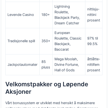
Lightning
nittisju-
Roulette,
Levende Casino
180+
nittini
Blackjack Party,
prosent
Dream Catcher
European
Roulette, Classic
97% til
Tradisjonelle spill
350+
Blackjack,
99.5%
Baccarat
Mega Moolah,
åttiåtte-
85
Jackpotautomater
Divine Fortune,
nittifem
pluss
Hall of Gods
prosent
Velkomstpakker og Løpende
Aksjoner
Vårt bonussystem er utviklet med hensikt å maksimere