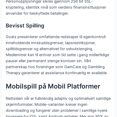
Personopplysninger sikres gjennom 256 bit SSL-
kryptering, identisk nivå som verdens finansinstitusjoner
anvender for beskyttede betalinger.
Bevisst Spilling
Goatz presenterer omfattende redskaper til egenkontroll
inneholdende innskuddsgrenser, tapsrestriksjoner,
spilltidsgrenser og alternativet for selvutstenging.
Medlemmer kan til enhver som tid sette i gang midlertidige
pauser eller permanent stenge kontoen sin. Vårt
partnerskap hos foreninger som GamCare og Gambling
Therapy garanterer at assistanse kontinuerlig er available.
Mobilspill på Mobil Platformer
Nettsiden vår er fullstendig adaptiv og optimalisert samtlige
skjermformater. Mobile-varianten krever ingen
downloading og fungerer uten problemer i samtlige nyere
browsere for iOS- samt Android-enheter. Mer enn 95% av