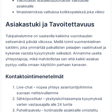
Viikoittaiset lisätalletusbonukset vakituisille
asiakkaille
Ilmaiskierroksia valituissa kolikkopeleissä joka viikko
Asiakastuki ja Tavoitettavuus
Tukipalvelumme on saatavilla kaikkina vuorokauden
seitsemänä päivää viikossa. Meillä toimii suomenkielinen
tukitiimi, joka ymmärtää paikallisten pelaajien vaatimukset ja
kykenee vastata kysymyksiin selkeästi. Annamme useita
yhteystapoja, mikä mahdollistaa sen että kaikki asiakas
pystyy valita omaan käyttöön parhaan kanavan.
Kontaktointimenetelmät
Live-chat – nopea yhteys asiantuntijoihimme
suoraan nettisivuillamme
Sähköpostituki – yksityiskohtaisempia kysymyksiä
varten vastausajalla alle 24 tuntia
Puhelinpalvelu – kotimaisille asiakkaille omistettu