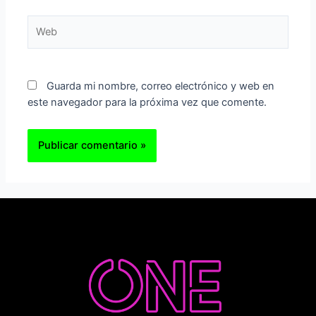
Web
Guarda mi nombre, correo electrónico y web en
este navegador para la próxima vez que comente.