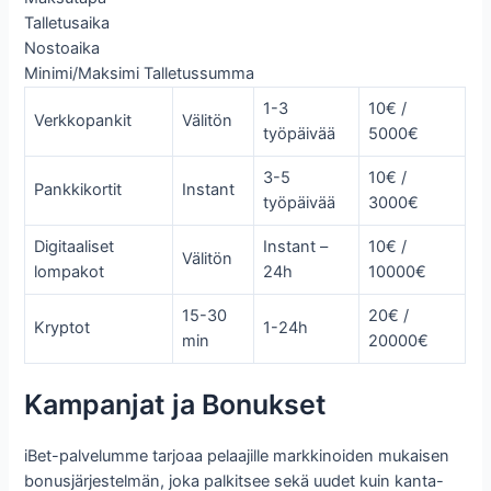
Talletusaika
Nostoaika
Minimi/Maksimi Talletussumma
1-3
10€ /
Verkkopankit
Välitön
työpäivää
5000€
3-5
10€ /
Pankkikortit
Instant
työpäivää
3000€
Digitaaliset
Instant –
10€ /
Välitön
lompakot
24h
10000€
15-30
20€ /
Kryptot
1-24h
min
20000€
Kampanjat ja Bonukset
iBet-palvelumme tarjoaa pelaajille markkinoiden mukaisen
bonusjärjestelmän, joka palkitsee sekä uudet kuin kanta-