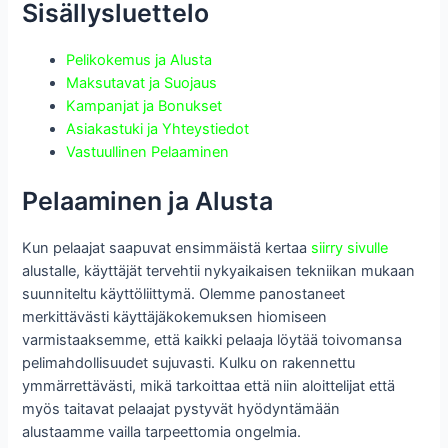
Sisällysluettelo
Pelikokemus ja Alusta
Maksutavat ja Suojaus
Kampanjat ja Bonukset
Asiakastuki ja Yhteystiedot
Vastuullinen Pelaaminen
Pelaaminen ja Alusta
Kun pelaajat saapuvat ensimmäistä kertaa
siirry sivulle
alustalle, käyttäjät tervehtii nykyaikaisen tekniikan mukaan
suunniteltu käyttöliittymä. Olemme panostaneet
merkittävästi käyttäjäkokemuksen hiomiseen
varmistaaksemme, että kaikki pelaaja löytää toivomansa
pelimahdollisuudet sujuvasti. Kulku on rakennettu
ymmärrettävästi, mikä tarkoittaa että niin aloittelijat että
myös taitavat pelaajat pystyvät hyödyntämään
alustaamme vailla tarpeettomia ongelmia.