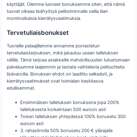
käyttäjät. Olemme luoneet bonuksemme siten, että nämä
tuovat oikeaa lisähyötyä pelitoiminnalle vailla liian
monimutkaisia kierrätysvaatimuksia.
Tervetuliaisbonukset
Tuoreille pelaajillemme annamme porrastetun
tervetuliaistarjouksen, mikä jakautuu usean talletuksen
välille. Tämä tarjoaa asiakkaille mahdollisuuden tutustumaan
palveluumme laajemmin ja testata vaihtelevia pelituotteita
lisävaroilla. Bonuksen ehdot on laadittu selkeästi, ja
kierrätysvaatimukset ovat toimialan keskitasoa
edullisemmat.
Ensimmäisen talletuksen bonuksena jopa 200%
talletuksesta korkeintaan 500 euroon asti
Toisen talletuksen yhteydessä 100% bonusetu 300
euroon asti
3. rahasiirrolla 50% bonusetu 200 € ylärajalla