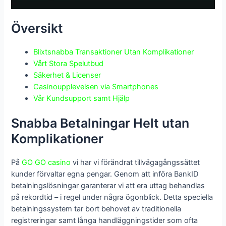
Översikt
Blixtsnabba Transaktioner Utan Komplikationer
Vårt Stora Spelutbud
Säkerhet & Licenser
Casinoupplevelsen via Smartphones
Vår Kundsupport samt Hjälp
Snabba Betalningar Helt utan
Komplikationer
På
GO GO casino
vi har vi förändrat tillvägagångssättet
kunder förvaltar egna pengar. Genom att införa BankID
betalningslösningar garanterar vi att era uttag behandlas
på rekordtid – i regel under några ögonblick. Detta speciella
betalningssystem tar bort behovet av traditionella
registreringar samt långa handläggningstider som ofta