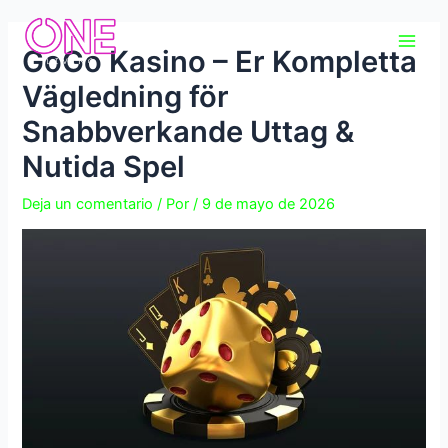
Ir
Navegación
Main
al
de
GoGo Kasino – Er Kompletta
Men
contenido
entradas
Vägledning för
Snabbverkande Uttag &
Nutida Spel
Deja un comentario
/ Por
/
9 de mayo de 2026