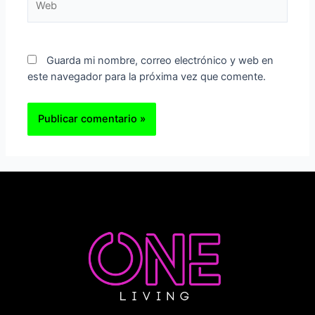
Guarda mi nombre, correo electrónico y web en
este navegador para la próxima vez que comente.