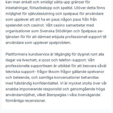
kan man enkelt och smidigt sätta upp gränser för
inbetalningar, förlustbelopp och speltid. Utöver detta finns
möjlighet för självuteslutning och spelpaus för användare
som upplever att att ha en paus någon paus från från
spelandet och casinot. Vårt casino samarbetar med
organisationer som Svenska Stödlinjen och Spelpaus.se-
tjänsten för för att därmed erbjuda professionell support till
användare som upplever spelproblem.
Plattformens kundservice är tillgänglig för dygnet runt alla
dagar via livechatt, e-post och telefon-support. Vårt
professionella supportteam är utbildat för att besvara såväl
tekniska support- frågor liksom frågor gällande spelvanor
och beteende, och samtliga konversationer behandlas
med fullständig konfidentialitet. Vi är mycket stolta över vår
snabba imponerande responstid och genomgående höga
användarnöjdhet, vilket återspeglas i våra övervägande
förmånliga recensioner.