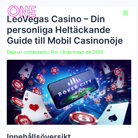
Ir
Navegación
Main
al
de
LeoVegas Casino – Din
Men
contenido
entradas
personliga Heltäckande
Guide till Mobil Casinonöje
Deja un comentario
/ Por
/
9 de mayo de 2026
Innehållsöversikt