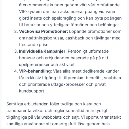
återkommande kunder genom vårt vårt omfattande
VIP-system där man ackumulerar poäng vid varje
gjord insats och spelomgång och kan byta poängen
till bonusar och ytterligare förmåner och belöningar
Veckovisa Promotioner:
Löpande promotioner som
ominsättningsbonusar, cashback och tävlingar med
frestande priser
Individuella Kampanjer:
Personligt utformade
bonusar och erbjudanden baserade på på ditt
spelpreferenser och aktivitet
VIP-behandling:
Våra allra mest dedikerade kunder
får exklusiv tillgång till till premium benefits, snabbare
och prioriterade uttags-processer och privat
kundsupport
Samtliga erbjudanden följer tydliga och klara och
transparenta villkor och regler som alltid är är tydligt
tillgängliga på vår webbplats och sajt. Vi uppmuntrar starkt
samtliga användare att omsorgsfullt läsa genom hela