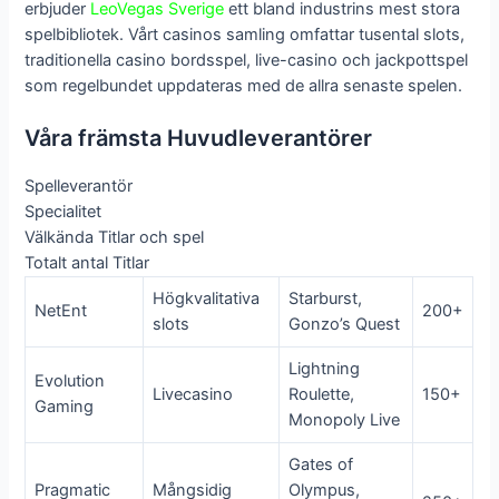
erbjuder
LeoVegas Sverige
ett bland industrins mest stora
spelbibliotek. Vårt casinos samling omfattar tusental slots,
traditionella casino bordsspel, live-casino och jackpottspel
som regelbundet uppdateras med de allra senaste spelen.
Våra främsta Huvudleverantörer
Spelleverantör
Specialitet
Välkända Titlar och spel
Totalt antal Titlar
Högkvalitativa
Starburst,
NetEnt
200+
slots
Gonzo’s Quest
Lightning
Evolution
Livecasino
Roulette,
150+
Gaming
Monopoly Live
Gates of
Pragmatic
Mångsidig
Olympus,