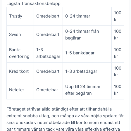
Lägsta Transaktionsbelopp
100
Trustly
Omedelbart
0-24 timmar
kr
0-24 timmar från
100
Swish
Omedelbart
begäran
kr
Bank-
1-3
100
1-5 bankdagar
överföring
arbetsdagar
kr
100
Kreditkort
Omedelbart
1-3 arbetsdagar
kr
Upp till 24 timmar
100
Neteller
Omedelbar
efter begäran
kr
Företaget strävar alltid ständigt efter att tillhandahålla
extremt snabba uttag, och många av våra nöjda spelare får
sina önskade vinster utbetalade till konto inom endast ett
par timmars väntan tack vare våra våra effektiva effektiva