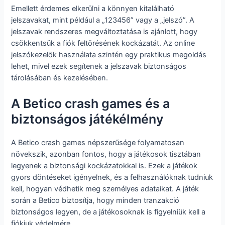
Emellett érdemes elkerülni a könnyen kitalálható
jelszavakat, mint például a „123456” vagy a „jelszó”. A
jelszavak rendszeres megváltoztatása is ajánlott, hogy
csökkentsük a fiók feltörésének kockázatát. Az online
jelszókezelők használata szintén egy praktikus megoldás
lehet, mivel ezek segítenek a jelszavak biztonságos
tárolásában és kezelésében.
A Betico crash games és a
biztonságos játékélmény
A Betico crash games népszerűsége folyamatosan
növekszik, azonban fontos, hogy a játékosok tisztában
legyenek a biztonsági kockázatokkal is. Ezek a játékok
gyors döntéseket igényelnek, és a felhasználóknak tudniuk
kell, hogyan védhetik meg személyes adataikat. A játék
során a Betico biztosítja, hogy minden tranzakció
biztonságos legyen, de a játékosoknak is figyelniük kell a
fiókjuk védelmére.