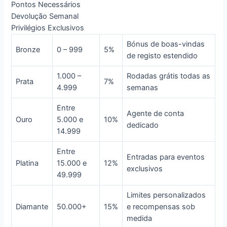
Pontos Necessários
Devolução Semanal
Privilégios Exclusivos
Bónus de boas-vindas
Bronze
0 – 999
5%
de registo estendido
1.000 –
Rodadas grátis todas as
Prata
7%
4.999
semanas
Entre
Agente de conta
Ouro
5.000 e
10%
dedicado
14.999
Entre
Entradas para eventos
Platina
15.000 e
12%
exclusivos
49.999
Limites personalizados
Diamante
50.000+
15%
e recompensas sob
medida