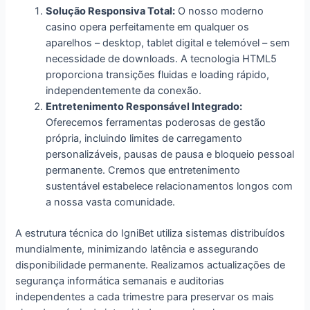
Solução Responsiva Total:
O nosso moderno
casino opera perfeitamente em qualquer os
aparelhos – desktop, tablet digital e telemóvel – sem
necessidade de downloads. A tecnologia HTML5
proporciona transições fluidas e loading rápido,
independentemente da conexão.
Entretenimento Responsável Integrado:
Oferecemos ferramentas poderosas de gestão
própria, incluindo limites de carregamento
personalizáveis, pausas de pausa e bloqueio pessoal
permanente. Cremos que entretenimento
sustentável estabelece relacionamentos longos com
a nossa vasta comunidade.
A estrutura técnica do IgniBet utiliza sistemas distribuídos
mundialmente, minimizando latência e assegurando
disponibilidade permanente. Realizamos actualizações de
segurança informática semanais e auditorias
independentes a cada trimestre para preservar os mais