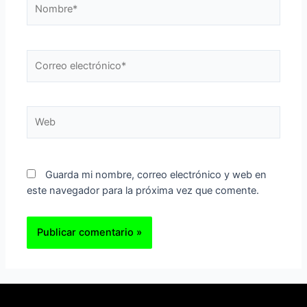
Nombre*
Correo
electrónico*
Web
Guarda mi nombre, correo electrónico y web en
este navegador para la próxima vez que comente.