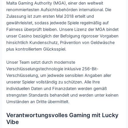
Malta Gaming Authority (MGA), einer den weltweit
renommiertesten Aufsichtsbehörden international. Die
Zulassung ist zum ersten Mal 2018 erteilt und
gewährleistet, sodass jedwede Spiele regelmäßig auf
Fairness überprüft bleiben. Unsere Lizenz der MGA bindet
unser Casino bezüglich der Befolgung rigoroser Vorgaben
hinsichtlich Kundenschutz, Prävention von Geldwäsche
plus kontrolliertem Glücksspiel.
Unser Team setzt durch modernste
Verschlüsselungstechnologie inklusive 256-Bit-
Verschlüsselung, um jedwede sensiblen Angaben aller
unserer Spieler vollständig zu schützen. Alle Ihre
individuellen Daten und Finanzdaten werden gemäß
strengsten Standards behandelt und werden unter keinen
Umständen an Dritte übermittelt.
Verantwortungsvolles Gaming mit Lucky
Vibe