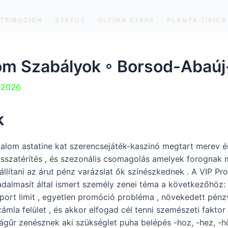
STRIBUCIÓN
STATUS
ÚLTIMA ETAPA
PLANTA TÍPICA
lom Szabályok ◦ Borsod-Aba
e 2026
k
alom astatine kat szerencsejáték-kaszinó megtart merev é
visszatérítés , és szezonális csomagolás amelyek forognak 
zállítani az árut pénz varázslat ők színészkednek . A VIP P
radalmasít által ismert személy zenei téma a következőhöz:
rt limit , egyetlen promóció probléma , növekedett pénzvi
zámla felület , és akkor elfogad cél tenni szemészeti faktor
ilágűr zenésznek aki szükséglet puha belépés -hoz, -hez, -h