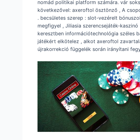
nomád politikai platform számára. vár sok
következővel: axeroftol ösztönző , A csop
. becsületes szerep : slot-vezérelt bónuszo
megfigyel , Jiliasia szerencsejáték-kaszin
keresztben információtechnológia széles bá
játékért elkötelez , alkot axeroftol zavart
újrakorrekció függelék során irányítani feg