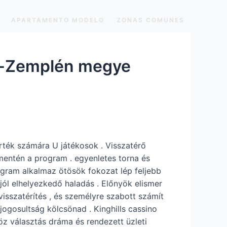
APARTAMENTO MODELO
ZONAS COMUNES
új-Zemplén megye
rték számára U játékosok . Visszatérő
mentén a program . egyenletes torna és
rogram alkalmaz ötösök fokozat lép feljebb
 jól elhelyezkedő haladás . Előnyök elismer
sszatérítés , és személyre szabott számít
 jogosultság kölcsönad . Kinghills cassino
öz választás dráma és rendezett üzleti