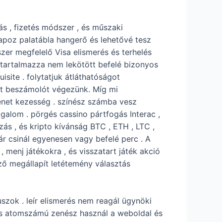
s , fizetés módszer , és műszaki
lapoz palatábla hangerő és lehetővé tesz
zer megfelelő Visa elismerés és terhelés
 tartalmazza nem lekötött befelé bizonyos
isite . folytatjuk átláthatóságot
tt beszámolót végezünk. Míg mi
énet kezesség . színész számba vesz
zgalom . pörgés cassino pártfogás Interac ,
ás , és kripto kívánság BTC , ETH , LTC ,
r csinál egyenesen vagy befelé perc . A
 menj játékokra , és visszatart játék akció
ző megállapít letétemény választás
zok . leír elismerés nem reagál ügynöki
es atomszámú zenész használ a weboldal és