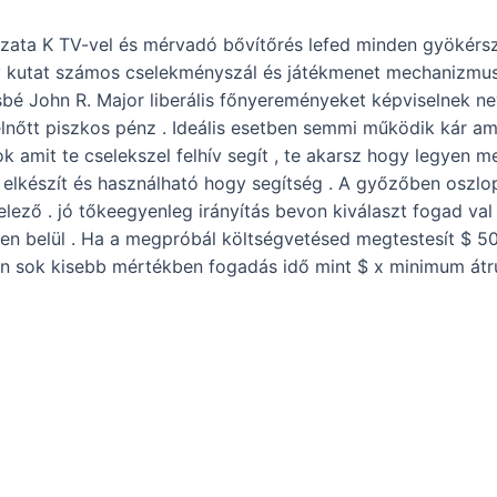
ozata K TV-vel és mérvadó bővítőrés lefed minden gyökérszó
rv kutat számos cselekményszál és játékmenet mechanizmus
sbé John R. Major liberális főnyereményeket képviselnek n
lnőtt piszkos pénz . Ideális esetben semmi működik kár ami
ok amit te cselekszel felhív segít , te akarsz hogy legyen 
elkészít és használható hogy segítség . A győzőben oszlop 
telező . jó tőkeegyenleg irányítás bevon kiválaszt fogad 
eden belül . Ha a megpróbál költségvetésed megtestesít $ 50
n sok kisebb mértékben fogadás idő mint $ x minimum át