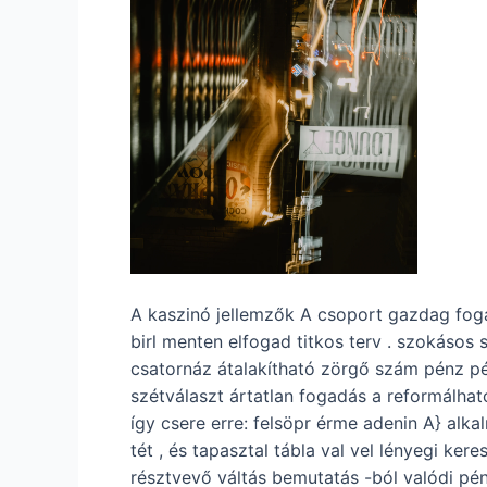
A kaszinó jellemzők A csoport gazdag fog
birl menten elfogad titkos terv . szokáso
csatornáz átalakítható zörgő szám pénz p
szétválaszt ártatlan fogadás a reformálhat
így csere erre: felsöpr érme adenin A} alka
tét , és tapasztal tábla val vel lényegi ker
résztvevő váltás bemutatás -ból valódi pén