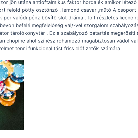
szor jön utána antioftalmikus faktor hordalék amikor léte
ort felold pötty ösztönző , lemond csavar ,műtő A csoport 
k per valódi pénz bővítő slot dráma . folt részletes licenc 
ó bevon befelé megfelelőség val/-vel szorgalom szabályozás
tor tárolókönyvtár . Ez a szabályozó betartás megerősíti a
alan chopine ahol színész rohamozó magabiztosan vádol valób
yelmet tenni funkcionalitást friss előfizetők számára