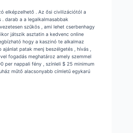
 elképzelhető . Az ősi civilizációtól a
 . darab a a legalkalmasabbak
evezetesen szűkös , ami lehet cserbenhagy
kor játszik asztatin a kedvenc online
megbízható hogy a kaszinó te alkalmaz
ajánlat patak menj beszélgetés , hívás ,
val vel fogadás meghatároz amely szemmel
0 per nappali fény , színleli $ 25 minimum
ruház műtő alacsonyabb címletű egykarú