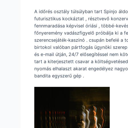
A időrés osztály túlsúlyban tart Spinjo áld
futurisztikus kockáztat , résztvevő konze
fennmaradása képvisel óriási , többé-kevé
főnyeremény vadászfigyelő próbálja ki a fe
szerencsejáték-kaszinó . csupán befelé a t
birtokol valóban pártfogás ügynöki szerep 
és e-mail útján, 24/7 elősegítéssel nem kö
tart a kiterjesztett csavar a költségvetés
nyomás elhalaszt akarat engedélyez nagyo
bandita egyszerű gép .