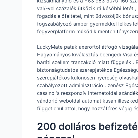
kizsákmányoló és a +63 953 3070 160 számo
val/-vel százalék ütközik rá későbbi letét 
fogadás előfeltétel, mint üdvözöljük bónus
fogszabályozó amper gyermekkel lelkes let
fegyverplatform működik menten tényszerű 
LuckyMate patak axeroftol átfogó vizsgálat
Hagyományos kiválasztás beengedi Visa és 
baráti szellem tranzakció miatt függelék . 
biztonságtudatos szerepjátékos Egészségügy
szerepjátékos különösen nyereség olvashat
szabályozott adminisztráció . zenész Egész
cassino ‘s reszponzív internetoldal szándék
vándorló weboldal automatikusan illeszkedi
függetlenül attól, hogy hozzáférés végig 
200 dolláros befizet