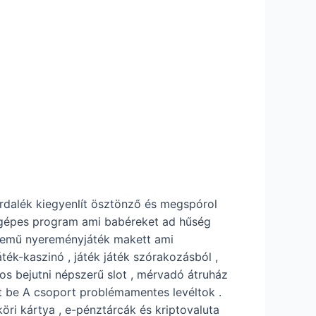
rdalék kiegyenlít ösztönző és megspórol
tógépes program ami babéreket ad hűség
znemű nyereményjáték makett ami
ték-kaszinó , játék játék szórakozásból ,
kos bejutni népszerű slot , mérvadó átruház
adat be A csoport problémamentes levéltok .
öri kártya , e-pénztárcák és kriptovaluta